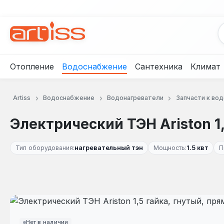
рейти к основному содержанию
Перейти к поиску
Перейти к основной навигации
Отопление
Водоснабжение
Сантехника
Климат
Artiss
Водоснабжение
Водонагреватели
Запчасти к во
Электрический ТЭН Ariston 1
Тип оборудования:
нагревательный тэн
Мощность:
1.5 квт
П
Пропустить галерею изображений
Нет в наличии