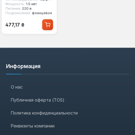
Мощность:
1.5 квт
Питание:
220 в
Подключение:
фланцевое
Обычная цена:
477,17 ₴
Информация
О нас
Публичная оферта (TOS)
Политика конфиденциальности
Реквизиты компании