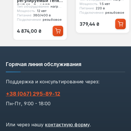
регулируемый Tenko
Мощность:
1.5 квт
БНР 12 кВт 400В
Тип оборудования:
нагревательный тэн
Питание:
220 в
Мощность:
12 квт
Подключение:
резьбовое
Питание:
380/400 в
Подключение:
резьбовое
Обычная цена:
379,44 ₴
Обычная цена:
4 874,00 ₴
Горячая линия обслуживания
Поддержка и консультирование через:
+38 (067) 295‑89‑12
Пн-Пт, 9:00 - 18:00
Или через нашу
контактную форму
.