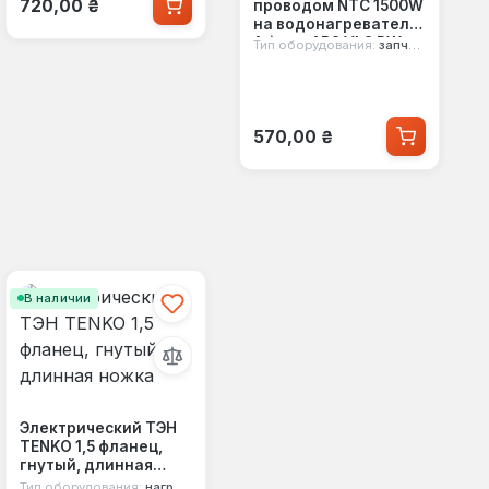
720,00 ₴
проводом NTC 1500W
на водонагреватель
Ariston ABS VLS PW
Тип оборудования:
запчасть
Обычная цена:
570,00 ₴
В наличии
Электрический ТЭН
TENKO 1,5 фланец,
гнутый, длинная
ножка
Тип оборудования:
нагревательный тэн