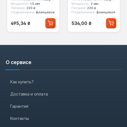
Мощность:
1.5 квт
Мощность:
2 квт
Питание:
220 в
Питание:
220 в
Подключение:
фланцевое
Подключение:
фланцевое
Обычная цена:
Обычная цена:
495,34 ₴
534,00 ₴
О сервисе
Как купить?
Доставка и оплата
Гарантия
Контакты