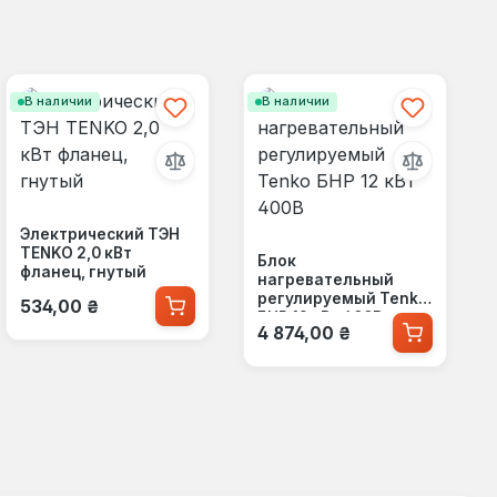
В наличии
В наличии
Электрический ТЭН
TENKO 2,0 кВт
Блок
фланец, гнутый
нагревательный
Обычная цена:
регулируемый Tenko
534,00 ₴
БНР 12 кВт 400В
Обычная цена:
4 874,00 ₴