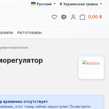
₴
Русский
Украинская гривна
У вас есть товары из спис
В к
0,00 ₴
ериалы
Автотовары
ревателей Ariston
рморегулятор
р временно отсутствует
алению, этот товар сейчас недоступен. Посмотрите