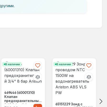
другими.
В наличии
В наличии
469446 (60001310)
Клапан
предохранительный
65151229 Зонд с
3/4" 8 бар Ariston
Обычная цена: