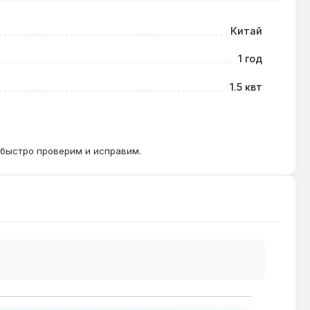
Китай
замена требуется только при выходе из строя.
1 год
1.5 квт
 быстро проверим и исправим.