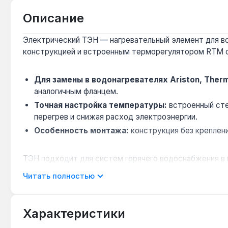
Описание
Электрический ТЭН — нагревательный элемент для вод
конструкцией и встроенным терморегулятором RTM 
Для замены в водонагревателях Ariston, Therme
аналогичным фланцем.
Точная настройка температуры:
встроенный сте
перегрев и снижая расход электроэнергии.
Особенность монтажа:
конструкция без креплени
ТЭН подходит для систем горячего водоснабжения в к
Читать полностью
Подходит ли для водонагревателя с объёмом 5
Да — мощность 1,5 кВт и резьбовое подключение 1 1
Характеристики