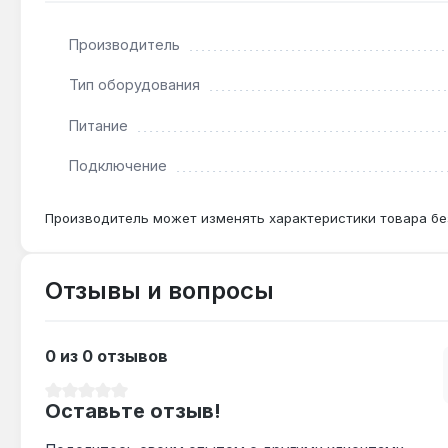
Как часто нужно заменять терморегулятор?
Производитель
Терморегулятор RTM рассчитан на весь срок служб
Тип оборудования
Питание
Подключение
Производитель может изменять характеристики товара бе
Отзывы и вопросы
0 из 0 отзывов
Средний рейтинг 0 из 5 звезд
Оставьте отзыв!