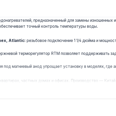
онагревателей, предназначенный для замены изношенных или 
обеспечивает точный контроль температуры воды.
x, Atlantic:
резьбовое подключение 1 1/4 дюйма и мощност
ржневой терморегулятор RTM позволяет поддерживать зада
я под магниевый анод упрощает установку в моделях, где 
вартирах, частных домах и офисах. Производство — Китай. Г
0 л?
/4 дюйма обеспечивают нагрев воды до 60 °C за 1,5–2 часа в 