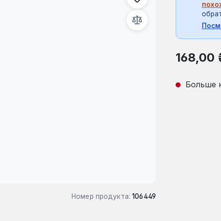
похо
обрат
Посм
Обычная це
168,00 
Больше 
Номер продукта:
106449