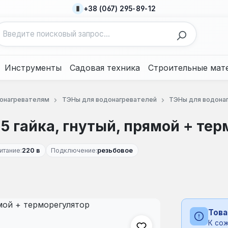
+38 (067) 295-89-12
Инструменты
Садовая техника
Строительные мат
донагревателям
ТЭНы для водонагревателей
ТЭНы для водонаг
,5 гайка, гнутый, прямой + те
итание:
220 в
Подключение:
резьбовое
Това
К сож