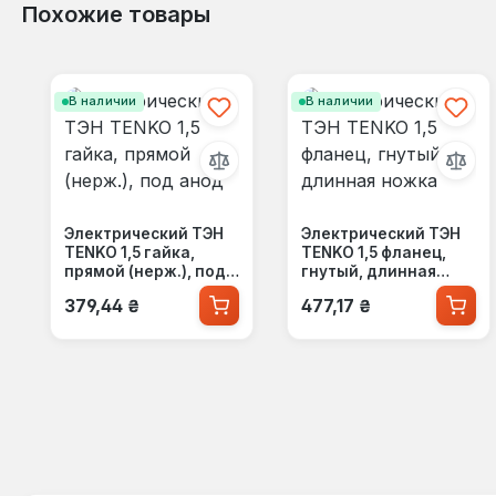
Похожие товары
Пропустить галерею продуктов
В наличии
В наличии
Электрический ТЭН
Электрический ТЭН
TENKO 1,5 гайка,
TENKO 1,5 фланец,
прямой (нерж.), под
гнутый, длинная
анод
ножка
Обычная цена:
Обычная цена:
379,44 ₴
477,17 ₴