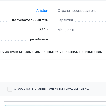
Ariston
Страна производитель
ы ТЭНа при напряжении 220 В и отсутствии скачков сети — 
нагревательный тэн
Гарантия
220 в
Мощность
резьбовое
з уведомления. Заметили ли ошибку в описании? Напишите нам –
Отображать отзывы только на текущем языке.