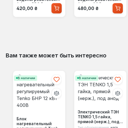
Ariston PRO R
Ariston SG R
Обычная цена:
Обычная цена:
420,00 ₴
480,00 ₴
Вам также может быть интересно
Пропустить галерею продуктов
В наличии
В наличии
Электрический ТЭН
TENKO 1,5 гайка,
Блок
прямой (нерж.), под
нагревательный
анод
Тип оборудования:
нагревательный тэн