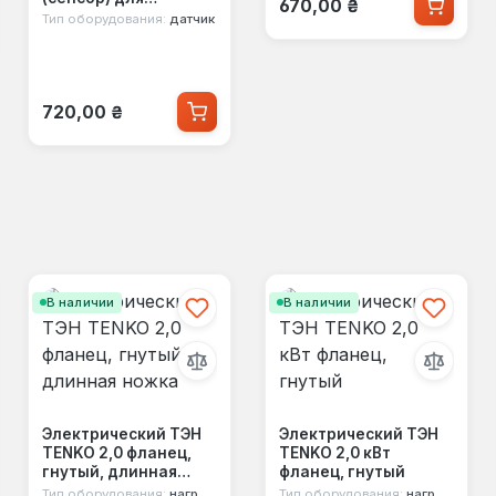
670,00 ₴
водонагревателя
Тип оборудования:
датчик
Ariston
Обычная цена:
720,00 ₴
В наличии
В наличии
Электрический ТЭН
Электрический ТЭН
TENKO 2,0 фланец,
TENKO 2,0 кВт
гнутый, длинная
фланец, гнутый
ножка
Тип оборудования:
нагревательный тэн
Тип оборудования:
нагревательный тэн