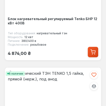
Блок нагревательный регулируемый Tenko БНР 12
кВт 400В
Тип оборудования:
нагревательный тэн
Мощность:
12 квт
Питание:
380/400 в
Подключение:
резьбовое
Обычная цена:
4 874,00 ₴
В наличии