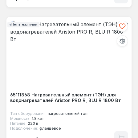
Нет в наличии
65111868 Нагревательный элемент (ТЭН) для
водонагревателей Ariston PRO R, BLU R 1800 Вт
Тип оборудования:
нагревательный тэн
Мощность:
1.8 квт
Питание:
220 в
Подключение:
фланцевое
Обычная цена: