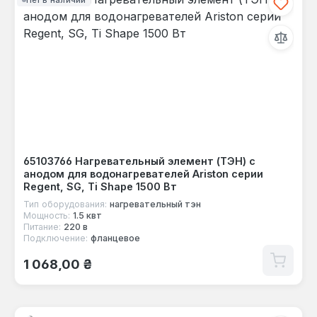
65103766 Нагревательный элемент (ТЭН) с
анодом для водонагревателей Ariston серии
Regent, SG, Ti Shape 1500 Вт
Тип оборудования:
нагревательный тэн
Мощность:
1.5 квт
Питание:
220 в
Подключение:
фланцевое
Обычная цена:
1 068,00 ₴