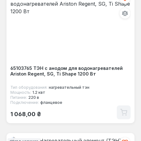
65103765 ТЭН с анодом для водонагревателей
Ariston Regent, SG, Ti Shape 1200 Вт
Тип оборудования:
нагревательный тэн
Мощность:
1.2 квт
Питание:
220 в
Подключение:
фланцевое
Обычная цена:
1 068,00 ₴
Нет в наличии