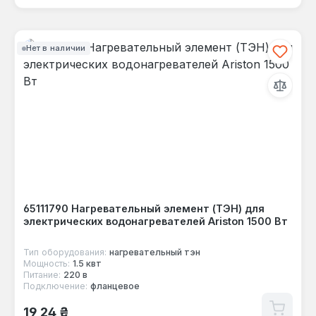
Нет в наличии
65111790 Нагревательный элемент (ТЭН) для
электрических водонагревателей Ariston 1500 Вт
Тип оборудования:
нагревательный тэн
Мощность:
1.5 квт
Питание:
220 в
Подключение:
фланцевое
Обычная цена:
19,24 ₴