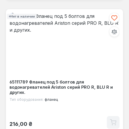
Нет в наличии
65111789 Фланец под 5 болтов для
водонагревателей Ariston серий PRO R, BLU R и
других.
Тип оборудования:
фланец
Обычная цена:
216,00 ₴