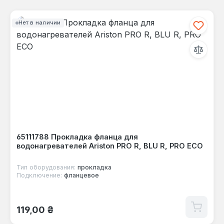
Нет в наличии
65111788 Прокладка фланца для
водонагревателей Ariston PRO R, BLU R, PRO ECO
Тип оборудования:
прокладка
Подключение:
фланцевое
Обычная цена:
119,00 ₴