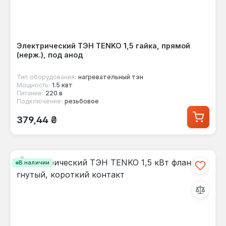
Электрический ТЭН TENKO 1,5 гайка, прямой
(нерж.), под анод
Тип оборудования:
нагревательный тэн
Мощность:
1.5 квт
Питание:
220 в
Подключение:
резьбовое
Обычная цена:
379,44 ₴
В наличии