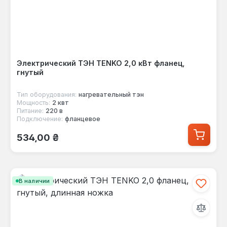
Электрический ТЭН TENKO 2,0 кВт фланец,
гнутый
Тип оборудования:
нагревательный тэн
Мощность:
2 квт
Питание:
220 в
Подключение:
фланцевое
Обычная цена:
534,00 ₴
В наличии