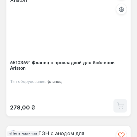
65103691 Фланец с прокладкой для бойлеров
Ariston
Тип оборудования:
фланец
Обычная цена:
278,00 ₴
Нет в наличии