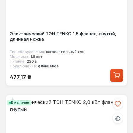
Электрический ТЭН TENKO 1,5 фланец, гнутый,
длинная ножка
Тип оборудования:
нагревательный тэн
Мощность:
1.5 квт
Питание:
220 в
Подключение:
фланцевое
Обычная цена:
477,17 ₴
В наличии