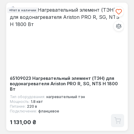
Нет в наличии
65109023 Нагревательный элемент (ТЭН) для
водонагревателя Ariston PRO R, SG, NTS H 1800
Вт
Тип оборудования:
нагревательный тэн
Мощность:
1.8 квт
Питание:
220 в
Подключение:
фланцевое
Обычная цена:
1 131,00 ₴