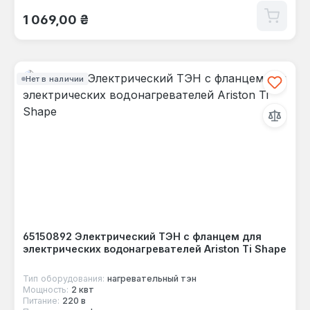
Обычная цена:
1 069,00 ₴
Нет в наличии
65150892 Электрический ТЭН с фланцем для
электрических водонагревателей Ariston Ti Shape
Тип оборудования:
нагревательный тэн
Мощность:
2 квт
Питание:
220 в