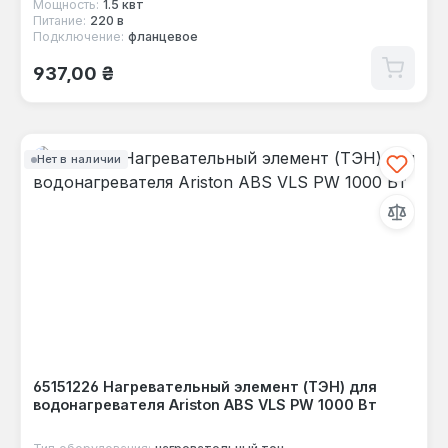
Мощность:
1.5 квт
Питание:
220 в
Подключение:
фланцевое
Обычная цена:
937,00 ₴
Нет в наличии
65151226 Нагревательный элемент (ТЭН) для
водонагревателя Ariston ABS VLS PW 1000 Вт