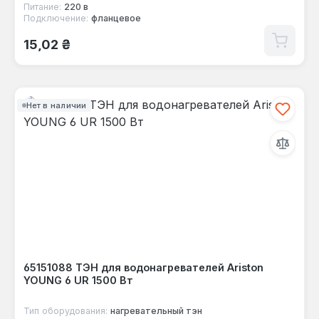
Питание:
220 в
Подключение:
фланцевое
Обычная цена:
15,02 ₴
Нет в наличии
65151088 ТЭН для водонагревателей Ariston
YOUNG 6 UR 1500 Вт
Тип оборудования:
нагревательный тэн