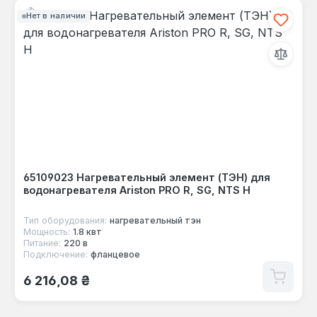
Нет в наличии
65109023 Нагревательный элемент (ТЭН) для
водонагревателя Ariston PRO R, SG, NTS H
Тип оборудования:
нагревательный тэн
Мощность:
1.8 квт
Питание:
220 в
Подключение:
фланцевое
Обычная цена:
6 216,08 ₴