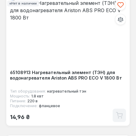
Нет в наличии
65108913 Нагревательный элемент (ТЭН) для
водонагревателя Ariston ABS PRO ECO V 1800 Вт
Тип оборудования:
нагревательный тэн
Мощность:
1.8 квт
Питание:
220 в
Подключение:
фланцевое
Обычная цена:
14,96 ₴