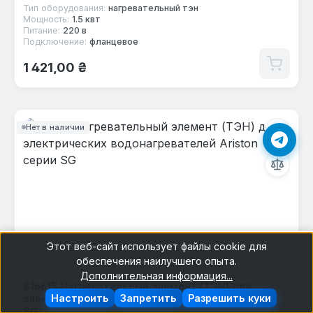
Тип оборудования:
нагревательный тэн
Мощность:
1.5 квт
Питание:
220 в
Подключение:
фланцевое
Обычная цена:
1 421,00 ₴
Нет в наличии
Этот веб-сайт использует файлы cookie для
обеспечения наилучшего опыта.
Дополнительная информация...
816615 Нагревательный элемент (ТЭН) для
Настроить
Запретить
Разрешить куки
электрических водонагревателей Ariston серии
SG