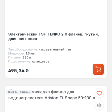
Электрический ТЭН TENKO 2,0 фланец, гнутый,
длинная ножка
Тип оборудования:
нагревательный тэн
Мощность:
1.5 квт
Питание:
220 в
Подключение:
фланцевое
Обычная цена:
495,34 ₴
Нет в наличии