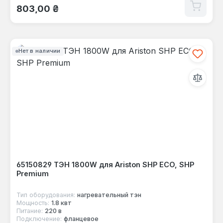
Обычная цена:
803,00 ₴
Нет в наличии
65150829 ТЭН 1800W для Ariston SHP ECO, SHP
Premium
Тип оборудования:
нагревательный тэн
Мощность:
1.8 квт
Питание:
220 в
Подключение:
фланцевое