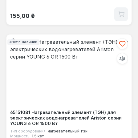
Обычная цена:
155,00 ₴
Нет в наличии
65151081 Нагревательный элемент (ТЭН) для
электрических водонагревателей Ariston серии
YOUNG 6 OR 1500 Вт
Тип оборудования:
нагревательный тэн
Мощность:
1.5 квт