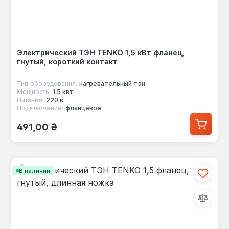
Электрический ТЭН TENKO 1,5 кВт фланец,
гнутый, короткий контакт
Тип оборудования:
нагревательный тэн
Мощность:
1.5 квт
Питание:
220 в
Подключение:
фланцевое
Обычная цена:
491,00 ₴
В наличии