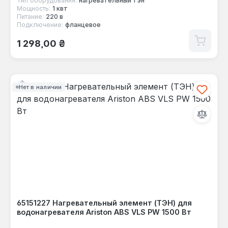
Тип оборудования:
нагревательный тэн
Мощность:
1 квт
Питание:
220 в
Подключение:
фланцевое
Обычная цена:
1 298,00 ₴
Нет в наличии
65151227 Нагревательный элемент (ТЭН) для
водонагревателя Ariston ABS VLS PW 1500 Вт