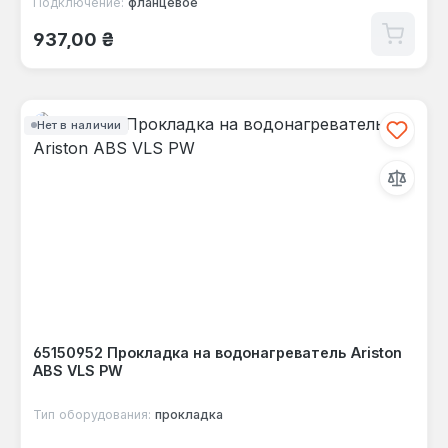
Подключение:
фланцевое
Обычная цена:
937,00 ₴
Нет в наличии
65150952 Прокладка на водонагреватель Ariston
ABS VLS PW
Тип оборудования:
прокладка