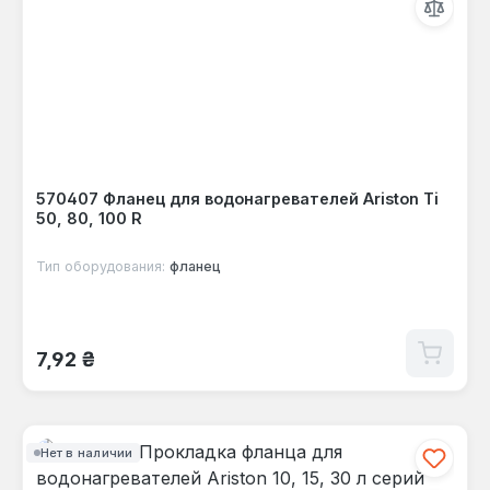
570407 Фланец для водонагревателей Ariston Ti
50, 80, 100 R
Тип оборудования:
фланец
Обычная цена:
7,92 ₴
Нет в наличии