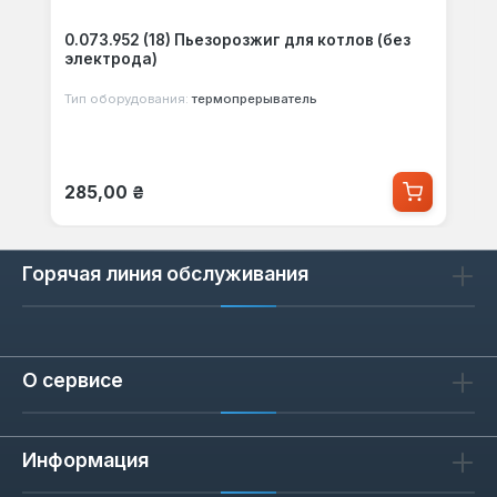
0.073.952 (18) Пьезорозжиг для котлов (без
электрода)
Тип оборудования:
термопрерыватель
Обычная цена:
285,00 ₴
Горячая линия обслуживания
О сервисе
Информация