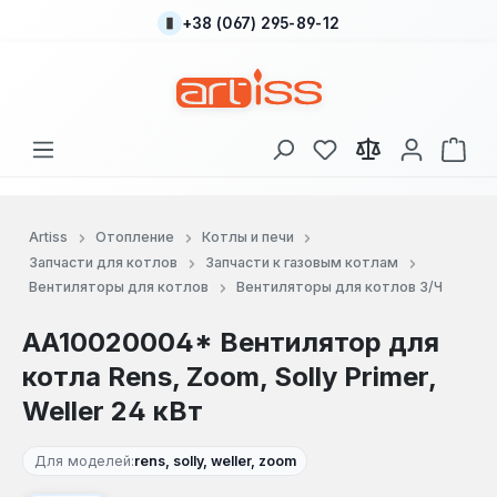
+38 (067) 295-89-12
Перейти к основному содержанию
У вас есть товары
В к
Artiss
Отопление
Котлы и печи
Запчасти для котлов
Запчасти к газовым котлам
Вентиляторы для котлов
Вентиляторы для котлов З/Ч
AA10020004* Вентилятор для
котла Rens, Zoom, Solly Primer,
Weller 24 кВт
Для моделей:
rens, solly, weller, zoom