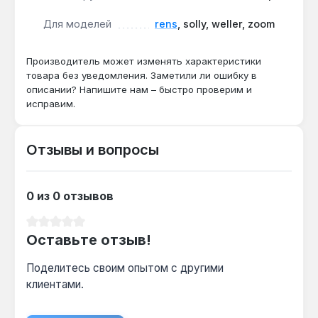
Для моделей
rens
, solly, weller, zoom
Вентилятор подходит для сервисных центров и
владельцев котлов Rens, Zoom, Solly Primer и
Weller 24 кВт, которым требуется оригинальная
Производитель может изменять характеристики
запчасть для ремонта. Производство — Италия.
товара без уведомления. Заметили ли ошибку в
описании? Напишите нам – быстро проверим и
Доставка по Украине.
исправим.
Отзывы и вопросы
0 из 0 отзывов
Средний рейтинг 0 из 5 звезд
Оставьте отзыв!
Поделитесь своим опытом с другими
клиентами.