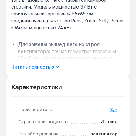
сгорания. Модель мощностью 37 Вт с
прямоугольной горловиной 55x65 мм
предназначена для котлов Rens, Zoom, Solly Primer
и Weller мощностью 24 кВт.
Для замены вышедшего из строя
вентилятора:
точная геометрия горловины
55x65 мм обеспечивает совместимость с
указанными моделями котлов, восстанавливая
Читать полностью
штатную работу системы дымоудаления.
Стабильная работа в условиях высокой
Характеристики
температуры:
электродвигатель мощностью
37 Вт рассчитан на длительную эксплуатацию
в горячей среде продуктов сгорания.
Производитель
З/Ч
Простота установки:
конструкция с
прямоугольной горловиной позволяет быстро
Страна производитель
Италия
заменить старый вентилятор без доработок
корпуса котла.
Тип оборудования
вентилятор