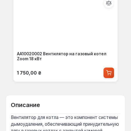
AA10020002 Вентилятор на газовый котел
Zoom 18 кВт
Обычная цена:
1 750,00 ₴
Описание
Вентилятор для котла — это компонент системы
дымоудаления, обеспечивающий принудительную
тягу в газовых котлах с закрытой камерой