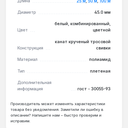
Цветовая маркировка для безопасности:
Длина
25 м
,
50 м
,
100 м
белый, цветной или комбинированный окрас
Диаметр
45.0 мм
позволяет визуально разделять канаты по
нагрузке или назначению на объекте.
белый, комбинированный,
Ограничение по химической стойкости:
Цвет
цветной
канат ограниченно устойчив к кислотам и
органическим растворителям — при работе в
канат крученый тросовой
агрессивных средах требуется защита или
Конструкция
свивки
замена на кислотостойкий материал.
Материал
полиамид
Канат подходит для такелажных работ на
Тип
плетеная
стройплощадках, в портах, на складах и в
Дополнительная
сельском хозяйстве — везде, где нужна высокая
информация
гост - 30055-93
разрывная нагрузка и стойкость к влаге.
Производство — Украина. Гарантия от
производителя, доставка по Украине.
Производитель может изменять характеристики
товара без уведомления. Заметили ли ошибку в
описании? Напишите нам – быстро проверим и
исправим.
Какой диаметр каната нужен для