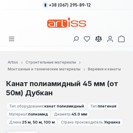
+38 (067) 295-89-12
Перейти к основному содержанию
У вас есть товары
В к
Artiss
Строительные материалы
Монтажные и технические материалы
Веревки и канаты
Канат полиамидный 45 мм (от
50м) Дубкан
Тип оборудования:
канат полиамидный
Тип:
плетеная
Материал:
полиамид
Диаметр:
45.0 мм
Длина:
25 м, 50 м, 100 м
Страна производитель:
Украина