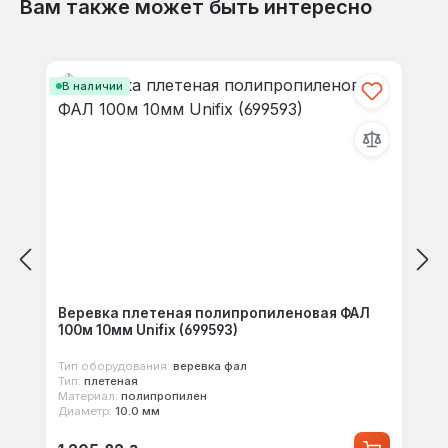
Вам также может быть интересно
Отзывов не найдено. Делитесь
Пропустить галерею продуктов
своими мыслями с другими.
В наличии
Веревка плетеная полипропиленовая ФАЛ
100м 10мм Unifix (699593)
Тип оборудования:
веревка фал
Тип:
плетеная
Материал:
полипропилен
Диаметр:
10.0 мм
Обычная цена: