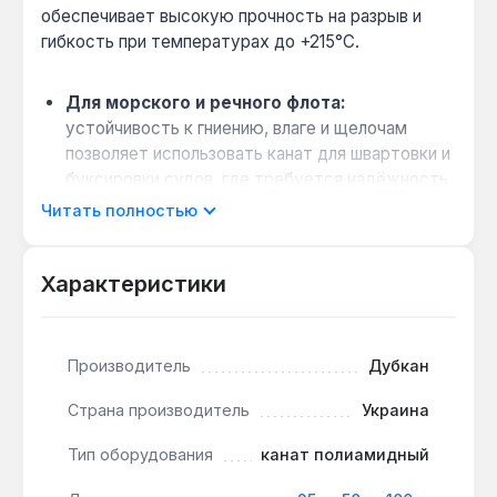
обеспечивает высокую прочность на разрыв и
гибкость при температурах до +215°C.
Для морского и речного флота:
устойчивость к гниению, влаге и щелочам
позволяет использовать канат для швартовки и
буксировки судов, где требуется надёжность
при постоянном контакте с водой.
Читать полностью
Для грузоподъёмных механизмов:
растяжение до 25% под нагрузкой
Характеристики
амортизирует рывки, снижая риск
повреждения груза при подъёме и
перемещении.
Производитель
Дубкан
Выбор длины под задачу:
доступны бухты
25, 50 и 100 м — для разовых работ на
Страна производитель
Украина
стройплощадке достаточно 25 м, для
постоянного использования в порту или на
Тип оборудования
канат полиамидный
складе удобнее 100 м.