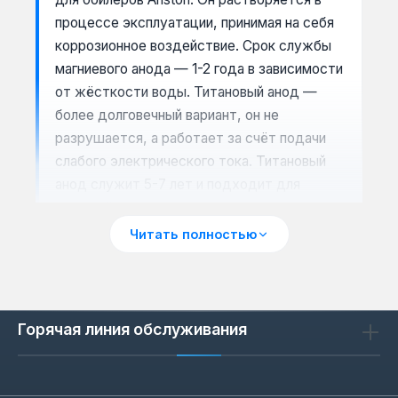
процессе эксплуатации, принимая на себя
коррозионное воздействие. Срок службы
магниевого анода — 1-2 года в зависимости
от жёсткости воды. Титановый анод —
более долговечный вариант, он не
разрушается, а работает за счёт подачи
слабого электрического тока. Титановый
анод служит 5-7 лет и подходит для
моделей с электронным управлением.
Читать полностью
Совместимость и комплектация
Аноды Ariston различаются по резьбе (M8,
Горячая линия обслуживания
M10, M12) и длине (от 100 до 400 мм). Для
бойлеров объёмом 30-50 литров подходят
аноды длиной 100-200 мм, для моделей