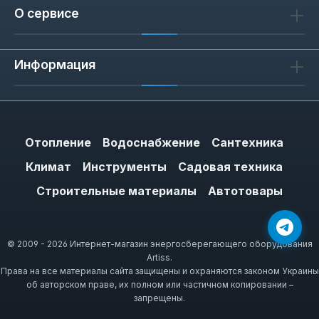
80-100 литров — 250-350 мм. Перед
О сервисе
покупкой проверьте совместимость по
каталогу: артикул анода указан в
Информация
инструкции к бойлеру. Неподходящий по
резьбе анод не обеспечит герметичности.
Отопление
Водоснабжение
Сантехника
Как выбрать анод для бойлера
Ariston
Климат
Инструменты
Садовая техника
Если вода в вашем регионе жёсткая
Строительные материалы
Автотовары
(содержание солей кальция >200 мг/л),
выбирайте магниевый анод — он
эффективнее связывает ионы. Для мягкой
© 2009 - 2026 Интернет-магазин энергосберегающего оборудования
Artiss.
воды подходит титановый анод — он не
Права на все материалы сайта защищены и охраняются законом Украины
требует замены 5-7 лет. При замене анода
об авторском праве, их полном или частичном копировании –
запрещены.
также проверьте состояние прокладки
фланца — её рекомендуется менять