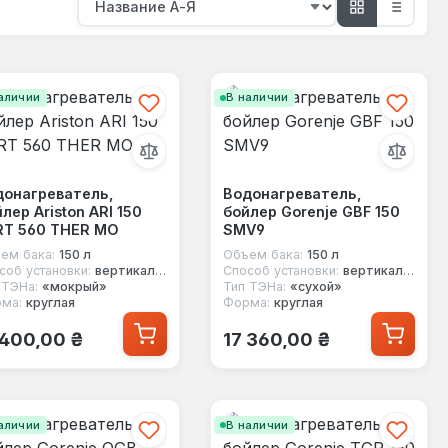
аличии
В наличии
донагреватель,
Водонагреватель,
лер Ariston ARI 150
бойлер Gorenje GBF 150
RT 560 THER MO
SMV9
ем бака:
150 л
Объем бака:
150 л
соб установки:
вертикальный
Способ установки:
вертикальный
 ТЭНа:
«мокрый»
Тип ТЭНа:
«сухой»
ма:
круглая
Форма:
круглая
ычная цена:
Обычная цена:
 400,00 ₴
17 360,00 ₴
аличии
В наличии