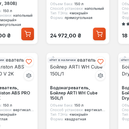
т, 380В)
Объем бака:
150 л
Объ
Способ установки:
напольный
Спо
:
150 л
Тип ТЭНа:
«мокрый»
Тип
ановки:
напольный
Форма:
прямоугольная
Фор
«мокрый»
моугольная
Сред
 цена:
Обычная цена:
Об
00 ₴
24 972,00 ₴
18
чии
Нет в наличии
Нет
еватель,
Водонагреватель,
Во
iston ABS PRO
Бойлер ARTI WH Cube
Бо
K
150L/1
Dry
:
150 л
Объем бака:
150 л
Объ
ановки:
вертикальный
Способ установки:
вертикальный
Спо
«мокрый»
Тип ТЭНа:
«мокрый»
Тип
глая
Форма:
квадратная
Фор
инг 1 из 5 звезд