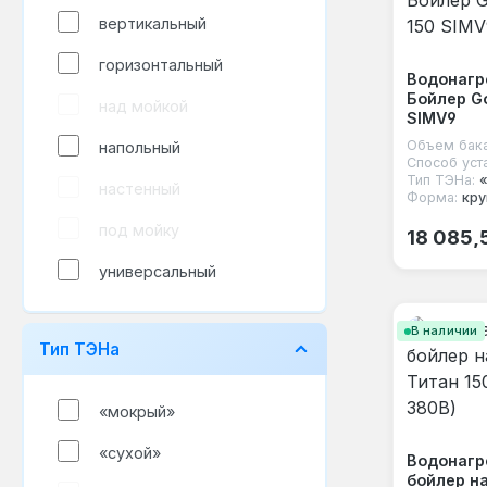
вертикальный
горизонтальный
Водонагр
Бойлер Go
над мойкой
SIMV9
Объем бака
напольный
Способ уст
Тип ТЭНа:
настенный
Форма:
кру
Обычная
под мойку
18 085,
универсальный
В наличии
Тип ТЭНа
«мокрый»
«сухой»
Водонагр
бойлер н