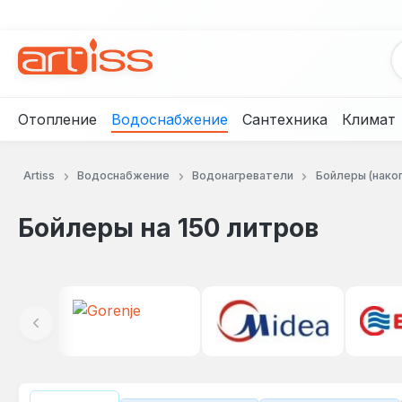
рейти к основному содержанию
Перейти к поиску
Перейти к основной навигации
Отопление
Водоснабжение
Сантехника
Климат
Artiss
Водоснабжение
Водонагреватели
Бойлеры (нако
Бойлеры на 150 литров