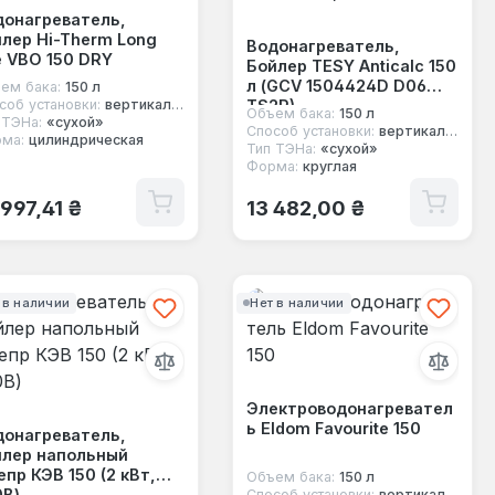
донагреватель,
лер Hi-Therm Long
Водонагреватель,
e VBO 150 DRY
Бойлер TESY Anticalc 150
л (GCV 1504424D D06
ем бака:
150 л
TS2R)
соб установки:
вертикальный
Объем бака:
150 л
 ТЭНа:
«сухой»
Способ установки:
вертикальный
ма:
цилиндрическая
Тип ТЭНа:
«сухой»
Форма:
круглая
ычная цена:
Обычная цена:
 997,41 ₴
13 482,00 ₴
 в наличии
Нет в наличии
Электроводонагревател
ь Eldom Favourite 150
донагреватель,
йлер напольный
пр КЭВ 150 (2 кВт,
Объем бака:
150 л
0В)
Способ установки:
вертикальный