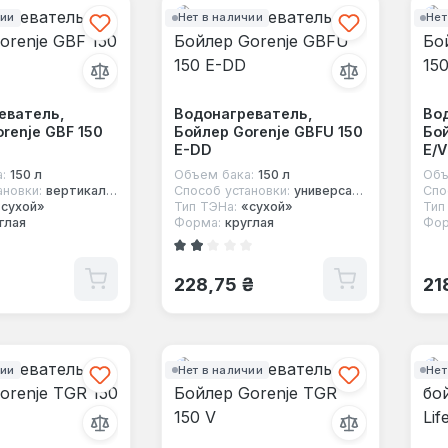
чии
Нет в наличии
Нет
еватель,
Водонагреватель,
Во
renje GBF 150
Бойлер Gorenje GBFU 150
Бой
E-DD
E/V
:
150 л
Объем бака:
150 л
Объ
ановки:
вертикальный
Способ установки:
универсальный
Спо
«сухой»
Тип ТЭНа:
«сухой»
Тип
глая
Форма:
круглая
Фор
Средний рейтинг 1.67 из 5 звезд
 цена:
Обычная цена:
Об
₴
228,75 ₴
21
чии
Нет в наличии
Нет