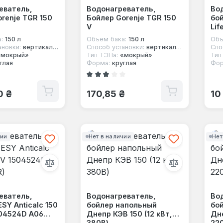
еватель,
Водонагреватель,
Во
renje TGR 150
Бойлер Gorenje TGR 150
бой
V
Lif
:
150 л
Объем бака:
150 л
Объ
ановки:
вертикальный
Способ установки:
вертикальный
Спо
«мокрый»
Тип ТЭНа:
«мокрый»
Тип
глая
Форма:
круглая
Фор
Средний рейтинг 2.5 из 5 звезд
 цена:
Обычная цена:
Об
0 ₴
170,85 ₴
10
чии
Нет в наличии
Нет
еватель,
Водонагреватель,
Во
SY Anticalc 150
бойлер напольный
бо
504524D A06
Днепр КЭВ 150 (12 кВт,
Дне
380В)
22