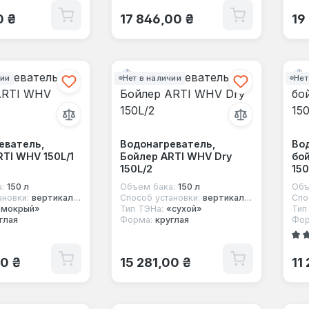
 цена:
Обычная цена:
Об
0 ₴
17 846,00 ₴
19
чии
Нет в наличии
Нет
еватель,
Водонагреватель,
Во
RTI WHV 150L/1
Бойлер ARTI WHV Dry
бой
150L/2
150
:
150 л
Объем бака:
150 л
Объ
ановки:
вертикальный
Способ установки:
вертикальный
Спо
«мокрый»
Тип ТЭНа:
«сухой»
Тип
глая
Форма:
круглая
Фор
Сред
 цена:
Обычная цена:
Об
00 ₴
15 281,00 ₴
11