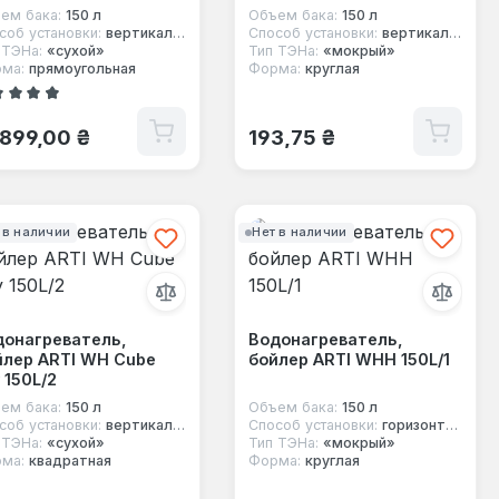
ем бака:
150 л
Объем бака:
150 л
соб установки:
вертикальный
Способ установки:
вертикальный
 ТЭНа:
«сухой»
Тип ТЭНа:
«мокрый»
ма:
прямоугольная
Форма:
круглая
ний рейтинг 4.5 из 5 звезд
ычная цена:
Обычная цена:
 899,00 ₴
193,75 ₴
 в наличии
Нет в наличии
донагреватель,
Водонагреватель,
йлер ARTI WH Cube
бойлер ARTI WHH 150L/1
 150L/2
ем бака:
150 л
Объем бака:
150 л
соб установки:
вертикальный
Способ установки:
горизонтальный
 ТЭНа:
«сухой»
Тип ТЭНа:
«мокрый»
ма:
квадратная
Форма:
круглая