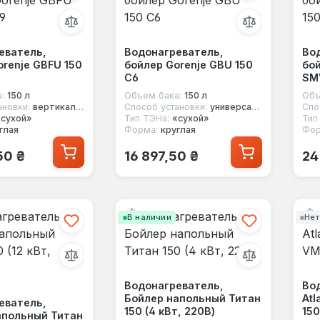
еватель,
Водонагреватель,
Во
renje GBFU 150
бойлер Gorenje GBU 150
бой
C6
SM
:
150 л
Объем бака:
150 л
Объ
ановки:
вертикальный
Способ установки:
универсальный
Спо
«сухой»
Тип ТЭНа:
«сухой»
Тип
глая
Форма:
круглая
Фор
 цена:
Обычная цена:
Об
50 ₴
16 897,50 ₴
24
В наличии
Нет
Водонагреватель,
Во
Бойлер напольный Титан
Atl
еватель,
150 (4 кВт, 220В)
15
апольный Титан