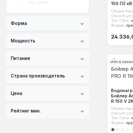
под заказ
150 (12 кВ
Объем бака
Способ уст
Тип ТЭНа:
Форма
Форма:
пря
Обычная
24 336,
Мощность
Питание
Нет в нали
Страна производитель
Водонагр
Цена
Бойлер Ar
R 150 V 2
Объем бака
Рейтинг мин.
Способ уст
Тип ТЭНа:
Форма:
кру
Средний рейт