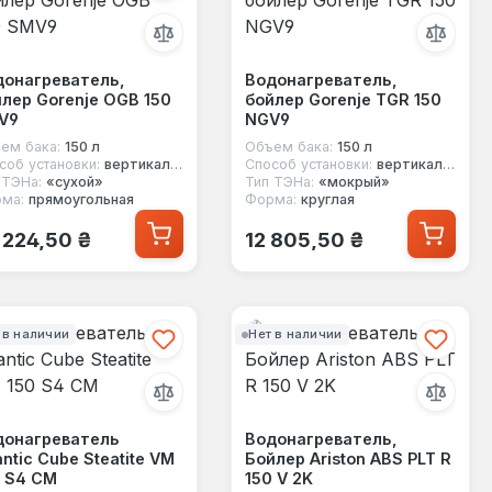
донагреватель,
Водонагреватель,
лер Gorenje OGB 150
бойлер Gorenje TGR 150
V9
NGV9
ем бака:
150 л
Объем бака:
150 л
соб установки:
вертикальный
Способ установки:
вертикальный
 ТЭНа:
«сухой»
Тип ТЭНа:
«мокрый»
ма:
прямоугольная
Форма:
круглая
ычная цена:
Обычная цена:
 224,50 ₴
12 805,50 ₴
 в наличии
Нет в наличии
донагреватель
Водонагреватель,
antic Cube Steatite VM
Бойлер Ariston ABS PLT R
0 S4 СM
150 V 2K