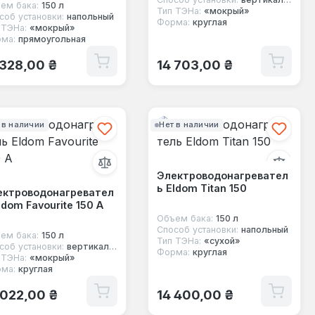
ем бака:
150 л
Тип ТЭНа:
«мокрый»
соб установки:
напольный
Форма:
круглая
 ТЭНа:
«мокрый»
ма:
прямоугольная
ычная цена:
Обычная цена:
 328,00 ₴
14 703,00 ₴
 в наличии
Нет в наличии
Электроводонагревател
ь Eldom Titan 150
ектроводонагревател
ldom Favourite 150 А
Объем бака:
150 л
Способ установки:
напольный
ем бака:
150 л
Тип ТЭНа:
«сухой»
соб установки:
вертикальный
Форма:
круглая
 ТЭНа:
«мокрый»
ма:
круглая
ычная цена:
Обычная цена:
 022,00 ₴
14 400,00 ₴