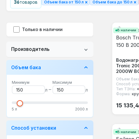
×
×
36
товаров
Объем бака от 150 л
Объем бака до 150 л
Только в наличии
В наличии
Производитель
Водонагр
Tronic 20
Объем бака
2000W B
Объем бака
Минимум
Максимум
Способ уст
–
Тип ТЭНа:
л
л
Форма:
кру
Обычная
15 135,
5 л
2000 л
Способ установки
В наличии