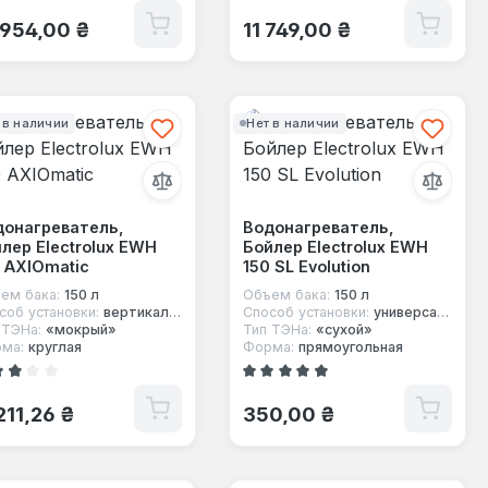
ычная цена:
Обычная цена:
 954,00 ₴
11 749,00 ₴
 в наличии
Нет в наличии
донагреватель,
Водонагреватель,
лер Electrolux EWH
Бойлер Electrolux EWH
 AXIOmatic
150 SL Evolution
ем бака:
150 л
Объем бака:
150 л
соб установки:
вертикальный
Способ установки:
универсальный
 ТЭНа:
«мокрый»
Тип ТЭНа:
«сухой»
ма:
круглая
Форма:
прямоугольная
ний рейтинг 2.5 из 5 звезд
Средний рейтинг 4.23 из 5 звезд
ычная цена:
Обычная цена:
 211,26 ₴
350,00 ₴