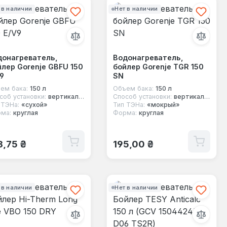
 в наличии
Нет в наличии
донагреватель,
Водонагреватель,
лер Gorenje GBFU 150
бойлер Gorenje TGR 150
9
SN
ем бака:
150 л
Объем бака:
150 л
соб установки:
вертикальный
Способ установки:
вертикальный
 ТЭНа:
«сухой»
Тип ТЭНа:
«мокрый»
ма:
круглая
Форма:
круглая
ычная цена:
Обычная цена:
8,75 ₴
195,00 ₴
 в наличии
Нет в наличии