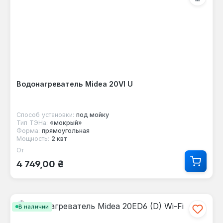
Водонагреватель Midea 20VI U
Способ установки:
под мойку
Тип ТЭНа:
«мокрый»
Форма:
прямоугольная
Мощность:
2 квт
От
Обычная цена:
4 749,00 ₴
В наличии