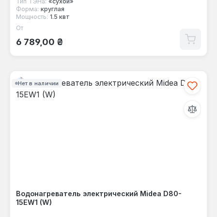
Тип ТЭНа:
«сухой»
Форма:
круглая
Мощность:
1.5 квт
От
Обычная цена:
6 789,00 ₴
Нет в наличии
Водонагреватель электрический Midea D80-
15EW1 (W)