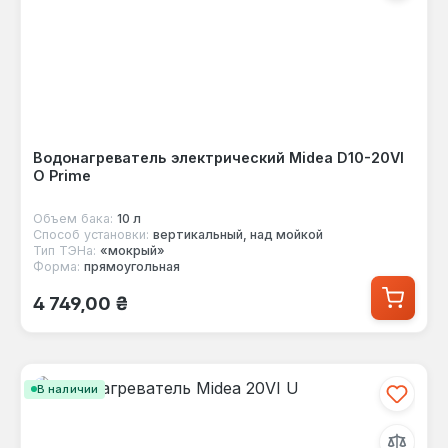
Водонагреватель электрический Midea D10-20VI
O Prime
Объем бака:
10 л
Способ установки:
вертикальный, над мойкой
Тип ТЭНа:
«мокрый»
Форма:
прямоугольная
Обычная цена:
4 749,00 ₴
В наличии