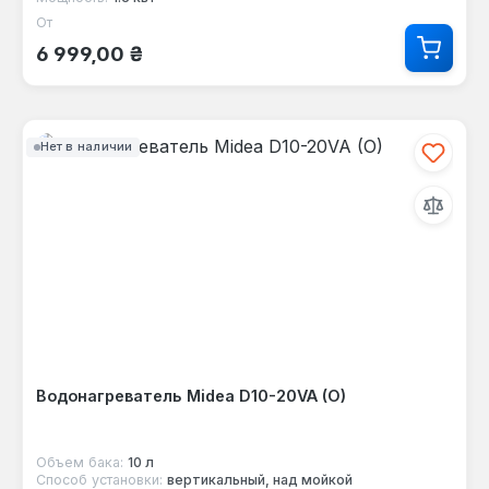
От
Обычная цена:
6 999,00 ₴
Нет в наличии
Водонагреватель Midea D10-20VA (O)
Объем бака:
10 л
Способ установки:
вертикальный, над мойкой