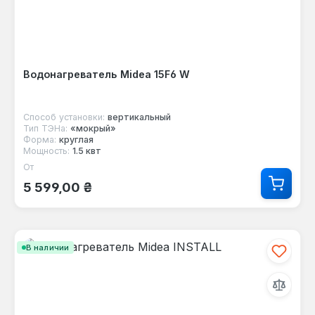
Водонагреватель Midea 15F6 W
Способ установки:
вертикальный
Тип ТЭНа:
«мокрый»
Форма:
круглая
Мощность:
1.5 квт
От
Обычная цена:
5 599,00 ₴
В наличии