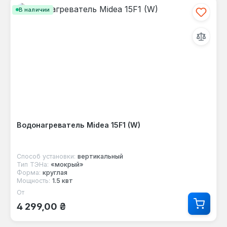
В наличии
Водонагреватель Midea 15F1 (W)
Способ установки:
вертикальный
Тип ТЭНа:
«мокрый»
Форма:
круглая
Мощность:
1.5 квт
От
Обычная цена:
4 299,00 ₴