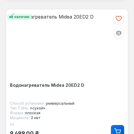
В наличии
Водонагреватель Midea 20ED2 D
Способ установки:
универсальный
Тип ТЭНа:
«сухой»
Форма:
плоская
Мощность:
2 квт
От
Обычная цена:
9 499,00 ₴