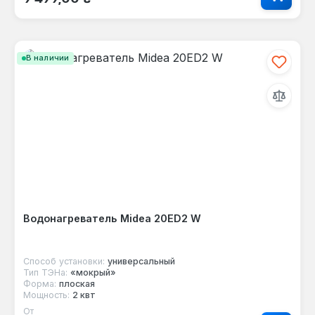
В наличии
Водонагреватель Midea 20ED2 W
Способ установки:
универсальный
Тип ТЭНа:
«мокрый»
Форма:
плоская
Мощность:
2 квт
От