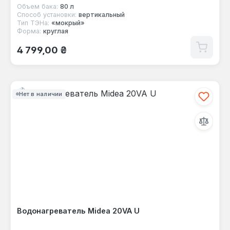
Объем бака:
80 л
Способ установки:
вертикальный
Тип ТЭНа:
«мокрый»
Форма:
круглая
Обычная цена:
4 799,00 ₴
Нет в наличии
Водонагреватель Midea 20VA U