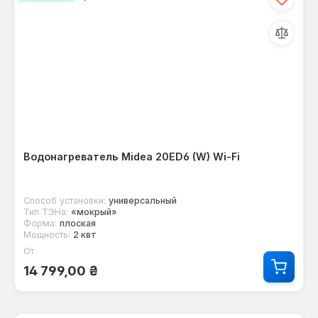
Водонагреватель Midea 20ED6 (W) Wi-Fi
Способ установки:
универсальный
Тип ТЭНа:
«мокрый»
Форма:
плоская
Мощность:
2 квт
От
Обычная цена:
14 799,00 ₴