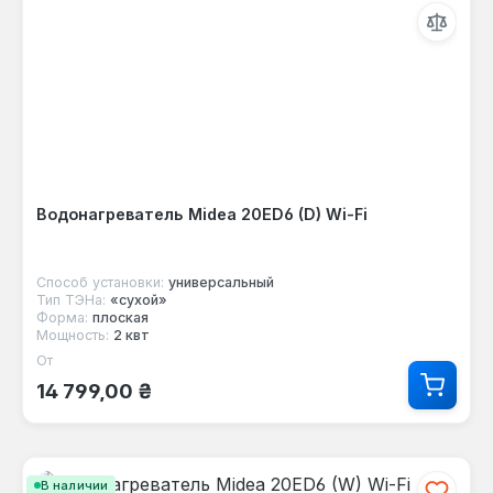
Водонагреватель Midea 20ED6 (D) Wi-Fi
Способ установки:
универсальный
Тип ТЭНа:
«сухой»
Форма:
плоская
Мощность:
2 квт
От
Обычная цена:
14 799,00 ₴
В наличии