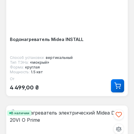
Водонагреватель Midea INSTALL
Способ установки:
вертикальный
Тип ТЭНа:
«мокрый»
Форма:
круглая
Мощность:
1.5 квт
От
Обычная цена:
4 499,00 ₴
В наличии