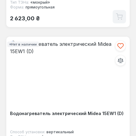
Тип ТЭНа:
«мокрый»
Форма:
прямоугольная
Обычная цена:
2 623,00 ₴
Нет в наличии
Водонагреватель электрический Midea 15EW1 (D)
Способ установки:
вертикальный