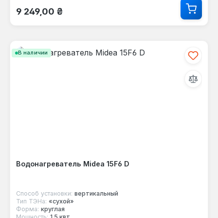
Обычная цена:
9 249,00 ₴
В наличии
Водонагреватель Midea 15F6 D
Способ установки:
вертикальный
Тип ТЭНа:
«сухой»
Форма:
круглая
Мощность:
1.5 квт