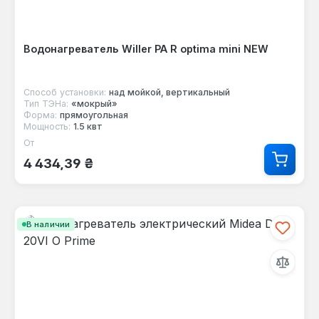
Водонагреватель Willer PA R optima mini NEW
Способ установки:
над мойкой, вертикальный
Тип ТЭНа:
«мокрый»
Форма:
прямоугольная
Мощность:
1.5 квт
От
Обычная цена:
4 434,39 ₴
В наличии