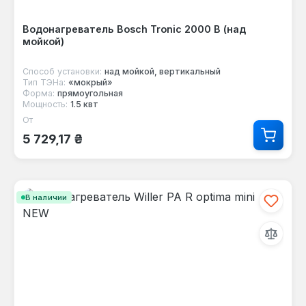
Водонагреватель Bosch Tronic 2000 B (над
мойкой)
Способ установки:
над мойкой, вертикальный
Тип ТЭНа:
«мокрый»
Форма:
прямоугольная
Мощность:
1.5 квт
От
Обычная цена:
5 729,17 ₴
В наличии