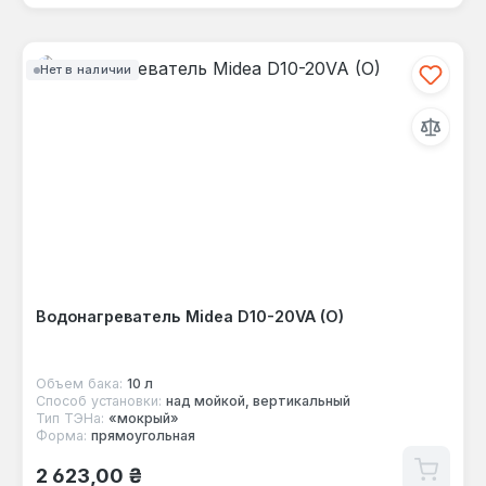
Нет в наличии
Водонагреватель Midea D10-20VA (O)
Объем бака:
10 л
Способ установки:
над мойкой, вертикальный
Тип ТЭНа:
«мокрый»
Форма:
прямоугольная
Обычная цена:
2 623,00 ₴