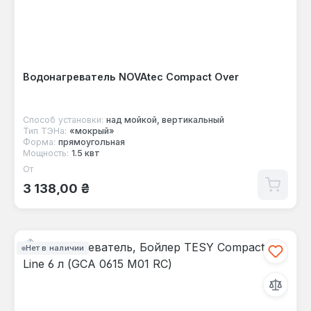
Водонагреватель NOVAtec Compact Over
Способ установки:
над мойкой, вертикальный
Тип ТЭНа:
«мокрый»
Форма:
прямоугольная
Мощность:
1.5 квт
От
Обычная цена:
3 138,00 ₴
Нет в наличии