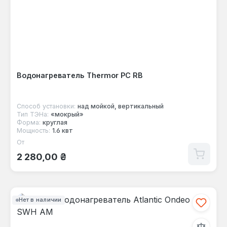
Водонагреватель Thermor PC RB
Способ установки:
над мойкой, вертикальный
Тип ТЭНа:
«мокрый»
Форма:
круглая
Мощность:
1.6 квт
От
Обычная цена:
2 280,00 ₴
Нет в наличии