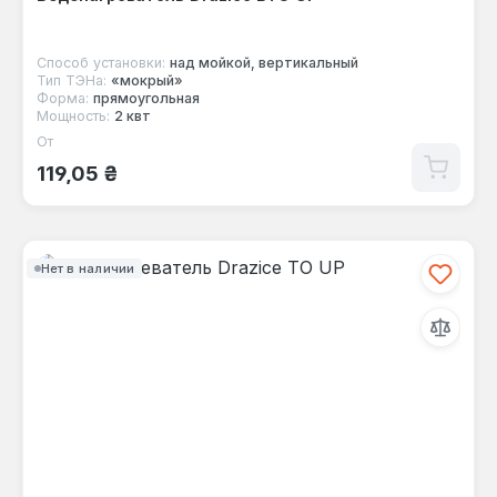
Способ установки:
над мойкой, вертикальный
Тип ТЭНа:
«мокрый»
Форма:
прямоугольная
Мощность:
2 квт
От
Обычная цена:
119,05 ₴
Нет в наличии