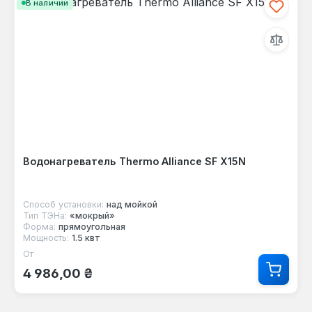
В наличии
Водонагреватель Thermo Alliance SF X15N
Способ установки:
над мойкой
Тип ТЭНа:
«мокрый»
Форма:
прямоугольная
Мощность:
1.5 квт
От
Обычная цена:
4 986,00 ₴