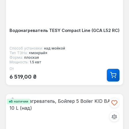
Водонагреватель TESY Compact Line (GCA L52 RC)
Способ установки:
над мойкой
Тип ТЭНа:
«мокрый»
Форма:
плоская
Мощность:
1.5 квт
От
Обычная цена:
6 519,00 ₴
В наличии