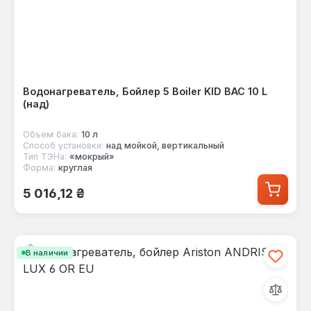
Водонагреватель, Бойлер 5 Boiler KID BAC 10 L
(над)
Объем бака:
10 л
Способ установки:
над мойкой, вертикальный
Тип ТЭНа:
«мокрый»
Форма:
круглая
Обычная цена:
5 016,12 ₴
В наличии