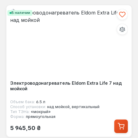
В наличии
Электроводонагреватель Eldom Extra Life 7 над
мойкой
Объем бака:
6.5 л
Способ установки:
над мойкой, вертикальный
Тип ТЭНа:
«мокрый»
Форма:
прямоугольная
Обычная цена:
5 945,50 ₴