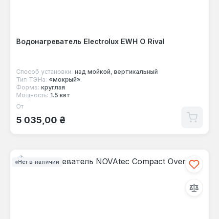
Водонагреватель Electrolux EWH O Rival
Способ установки:
над мойкой, вертикальный
Тип ТЭНа:
«мокрый»
Форма:
круглая
Мощность:
1.5 квт
От
Обычная цена:
5 035,00 ₴
Нет в наличии