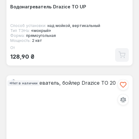
Водонагреватель Drazice TO UP
Способ установки:
над мойкой, вертикальный
Тип ТЭНа:
«мокрый»
Форма:
прямоугольная
Мощность:
2 квт
От
Обычная цена:
128,90 ₴
Нет в наличии