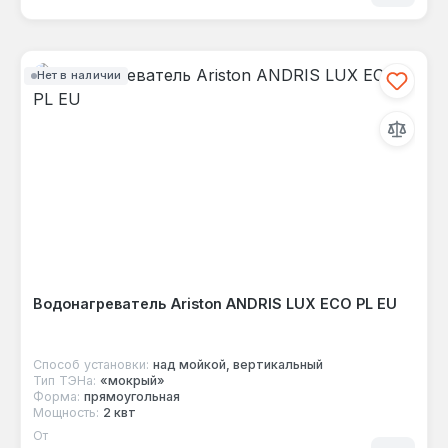
Нет в наличии
Водонагреватель Ariston ANDRIS LUX ECO PL EU
Способ установки:
над мойкой, вертикальный
Тип ТЭНа:
«мокрый»
Форма:
прямоугольная
Мощность:
2 квт
От
Обычная цена: