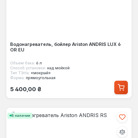
Водонагреватель, бойлер Ariston ANDRIS LUX 6
OR EU
Объем бака:
6 л
Способ установки:
над мойкой
Тип ТЭНа:
«мокрый»
Форма:
прямоугольная
Обычная цена:
5 400,00 ₴
В наличии