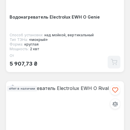
Водонагреватель Electrolux EWH O Genie
Способ установки:
над мойкой, вертикальный
Тип ТЭНа:
«мокрый»
Форма:
круглая
Мощность:
2 квт
От
Обычная цена:
5 907,73 ₴
Нет в наличии