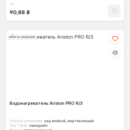
От
Обычная цена:
90,88 ₴
Нет в наличии
Водонагреватель Ariston PRO R/3
Способ установки:
над мойкой, вертикальный
Тип ТЭНа:
«мокрый»