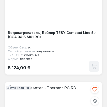
Водонагреватель, Бойлер TESY Compact Line 6 л
(GCA 0615 M01 RC)
Объем бака:
6 л
Способ установки:
над мойкой
Тип ТЭНа:
«мокрый»
Форма:
плоская
Обычная цена:
5 124,00 ₴
Нет в наличии