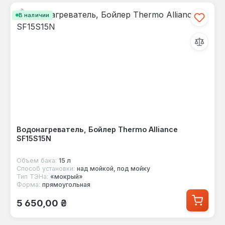
В наличии
Водонагреватель, Бойлер Thermo Alliance
SF15S15N
Объем бака:
15 л
Способ установки:
над мойкой, под мойку
Тип ТЭНа:
«мокрый»
Форма:
прямоугольная
Обычная цена:
5 650,00 ₴