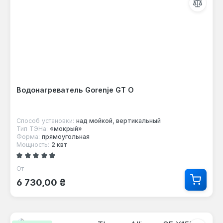
Водонагреватель Gorenje GT O
Способ установки:
над мойкой, вертикальный
Тип ТЭНа:
«мокрый»
Форма:
прямоугольная
Мощность:
2 квт
Средний рейтинг 4.43 из 5 звезд
От
Обычная цена:
6 730,00 ₴