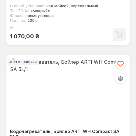
Способ установки:
над мойкой, вертикальный
Тип ТЭНа:
«мокрый»
Форма:
прямоугольная
Питание:
220 в
От
Обычная цена:
1 070,00 ₴
Нет в наличии
Водонагреватель, Бойлер ARTI WH Compact SA