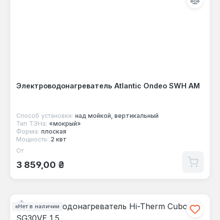
Электроводонагреватель Atlantic Ondeo SWH AM
Способ установки:
над мойкой, вертикальный
Тип ТЭНа:
«мокрый»
Форма:
плоская
Мощность:
2 квт
От
Обычная цена:
3 859,00 ₴
Нет в наличии