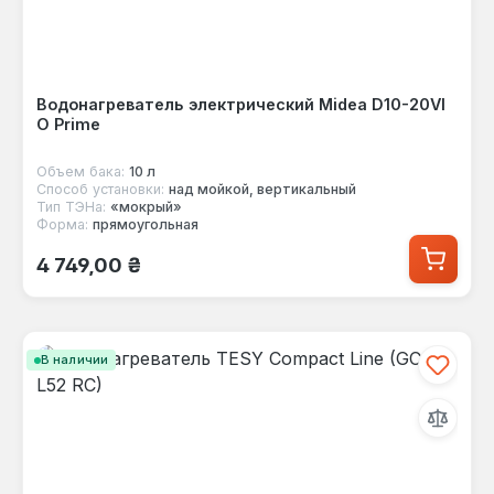
Водонагреватель электрический Midea D10-20VI
O Prime
Объем бака:
10 л
Способ установки:
над мойкой, вертикальный
Тип ТЭНа:
«мокрый»
Форма:
прямоугольная
Обычная цена:
4 749,00 ₴
В наличии