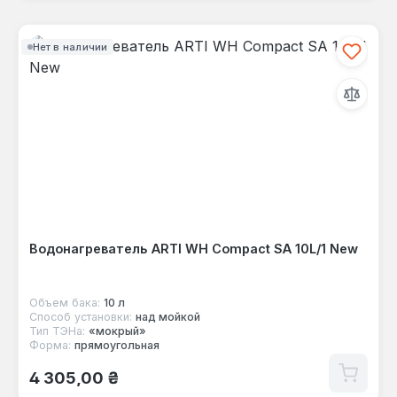
Нет в наличии
Водонагреватель ARTI WH Compact SA 10L/1 New
Объем бака:
10 л
Способ установки:
над мойкой
Тип ТЭНа:
«мокрый»
Форма:
прямоугольная
Обычная цена:
4 305,00 ₴