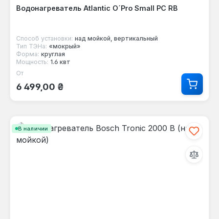
Водонагреватель Atlantic O´Pro Small PC RB
Способ установки:
над мойкой, вертикальный
Тип ТЭНа:
«мокрый»
Форма:
круглая
Мощность:
1.6 квт
От
Обычная цена:
6 499,00 ₴
В наличии