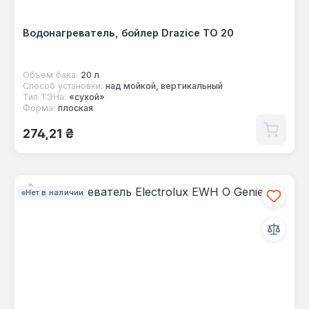
Водонагреватель, бойлер Drazice TO 20
Объем бака:
20 л
Способ установки:
над мойкой, вертикальный
Тип ТЭНа:
«сухой»
Форма:
плоская
Обычная цена:
274,21 ₴
Нет в наличии