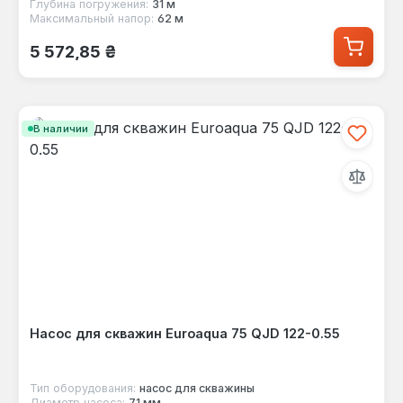
Глубина погружения:
31 м
Максимальный напор:
62 м
Обычная цена:
5 572,85 ₴
В наличии
Насос для скважин Euroaqua 75 QJD 122-0.55
Тип оборудования:
насос для скважины
Диаметр насоса:
71 мм