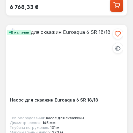
Обычная цена:
6 768,33 ₴
В наличии
Насос для скважин Euroaqua 6 SR 18/18
Тип оборудования:
насос для скважины
Диаметр насоса:
145 мм
Глубина погружения:
131 м
Максимальный напор:
273 м