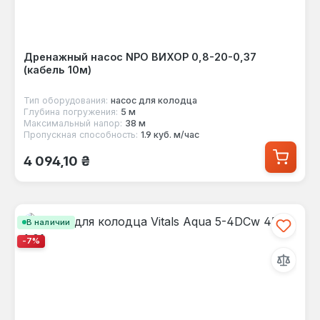
Дренажный насос NPO ВИХОР 0,8-20-0,37
(кабель 10м)
Тип оборудования:
насос для колодца
Глубина погружения:
5 м
Максимальный напор:
38 м
Пропускная способность:
1.9 куб. м/час
Обычная цена:
4 094,10 ₴
В наличии
-7%