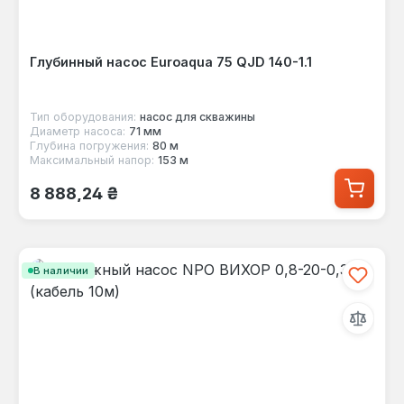
Глубинный насос Euroaqua 75 QJD 140-1.1
Тип оборудования:
насос для скважины
Диаметр насоса:
71 мм
Глубина погружения:
80 м
Максимальный напор:
153 м
Обычная цена:
8 888,24 ₴
В наличии