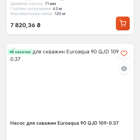
Диаметр насоса:
71 мм
Глубина погружения:
63 м
Максимальный напор:
120 м
Обычная цена:
7 820,36 ₴
В наличии
Насос для скважин Euroaqua 90 QJD 109-0.37