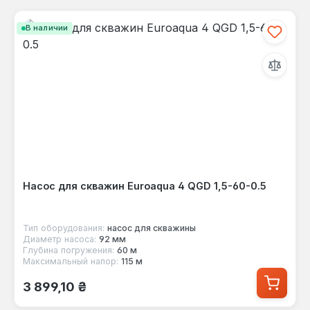
В наличии
Насос для скважин Euroaqua 4 QGD 1,5-60-0.5
Тип оборудования:
насос для скважины
Диаметр насоса:
92 мм
Глубина погружения:
60 м
Максимальный напор:
115 м
Обычная цена:
3 899,10 ₴