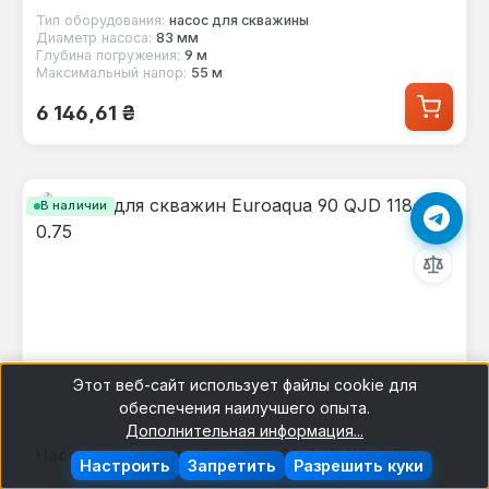
Тип оборудования:
насос для скважины
Диаметр насоса:
83 мм
Глубина погружения:
9 м
Максимальный напор:
55 м
Обычная цена:
6 146,61 ₴
В наличии
Этот веб-сайт использует файлы cookie для
обеспечения наилучшего опыта.
Дополнительная информация...
Насос для скважин Euroaqua 90 QJD 118-0.75
Настроить
Запретить
Разрешить куки