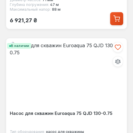
Глубина погружения:
47 м
Максимальный напор:
88 м
Обычная цена:
6 921,27 ₴
В наличии
Насос для скважин Euroaqua 75 QJD 130-0.75
Тип оборудования:
насос для скважины