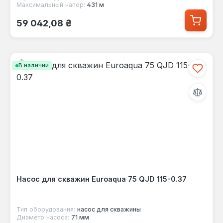
Максимальный напор:
431 м
Обычная цена:
59 042,08 ₴
В наличии
Насос для скважин Euroaqua 75 QJD 115-0.37
Тип оборудования:
насос для скважины
Диаметр насоса:
71 мм