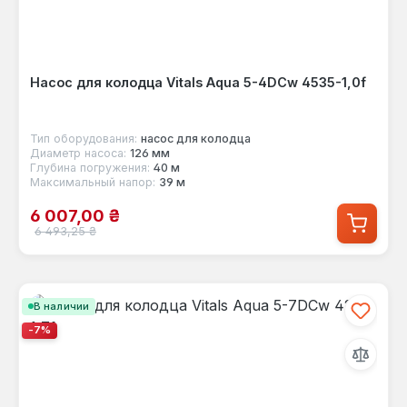
Насос для колодца Vitals Aqua 5-4DCw 4535-1,0f
Тип оборудования:
насос для колодца
Диаметр насоса:
126 мм
Глубина погружения:
40 м
Максимальный напор:
39 м
Цена продажи:
6 007,00 ₴
Обычная цена:
6 493,25 ₴
В наличии
-7%