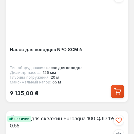
Насос для колодцев NPO SCM 6
Тип оборудования:
насос для колодца
Диаметр насоса:
125 мм
Глубина погружения:
20 м
Максимальный напор:
65 м
Обычная цена:
9 135,00 ₴
В наличии