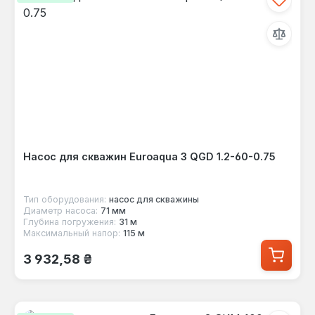
Насос для скважин Euroaqua 3 QGD 1.2-60-0.75
Тип оборудования:
насос для скважины
Диаметр насоса:
71 мм
Глубина погружения:
31 м
Максимальный напор:
115 м
Обычная цена:
3 932,58 ₴