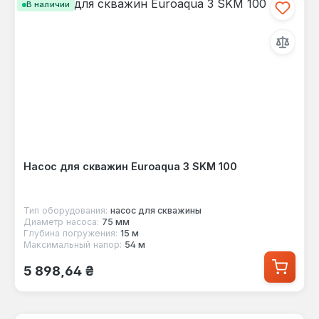
В наличии
Насос для скважин Euroaqua 3 SKM 100
Тип оборудования:
насос для скважины
Диаметр насоса:
75 мм
Глубина погружения:
15 м
Максимальный напор:
54 м
Обычная цена:
5 898,64 ₴