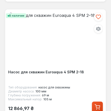
В наличии
Насос для скважин Euroaqua 4 SPM 2–18
Тип оборудования:
насос для скважины
Диаметр насоса:
100 мм
Глубина погружения:
69 м
Максимальный напор:
105 м
Обычная цена:
12 866,97 ₴