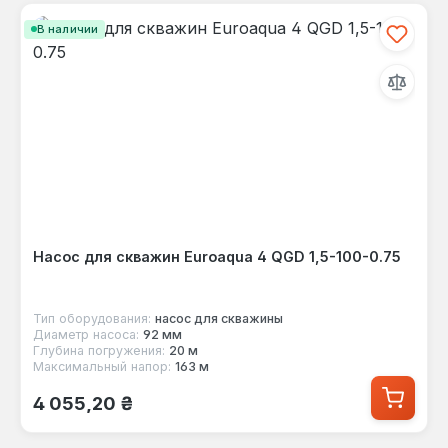
В наличии
Насос для скважин Euroaqua 4 QGD 1,5-100-0.75
Тип оборудования:
насос для скважины
Диаметр насоса:
92 мм
Глубина погружения:
20 м
Максимальный напор:
163 м
Обычная цена:
4 055,20 ₴