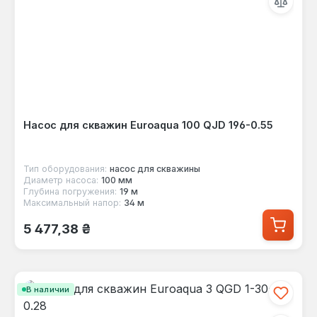
Насос для скважин Euroaqua 100 QJD 196-0.55
Тип оборудования:
насос для скважины
Диаметр насоса:
100 мм
Глубина погружения:
19 м
Максимальный напор:
34 м
Обычная цена:
5 477,38 ₴
В наличии