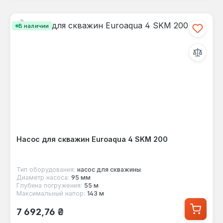
В наличии
Насос для скважин Euroaqua 4 SKM 200
Тип оборудования:
насос для скважины
Диаметр насоса:
95 мм
Глубина погружения:
55 м
Максимальный напор:
143 м
Обычная цена:
7 692,76 ₴