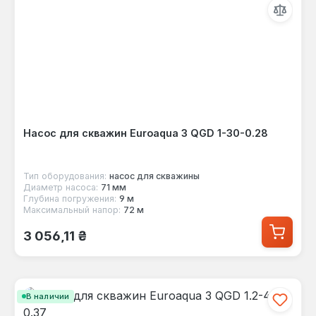
Насос для скважин Euroaqua 3 QGD 1-30-0.28
Тип оборудования:
насос для скважины
Диаметр насоса:
71 мм
Глубина погружения:
9 м
Максимальный напор:
72 м
Обычная цена:
3 056,11 ₴
В наличии