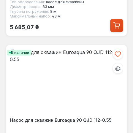
Тип оборудования:
насос для скважины
Диаметр насоса:
83 мм
Глубина погружения:
8 м
Максимальный напор:
43 м
Обычная цена:
5 685,07 ₴
В наличии
Насос для скважин Euroaqua 90 QJD 112-0.55