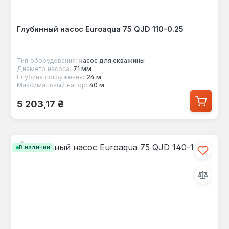
Глубинный насос Euroaqua 75 QJD 110-0.25
Тип оборудования:
насос для скважины
Диаметр насоса:
71 мм
Глубина погружения:
24 м
Максимальный напор:
40 м
Обычная цена:
5 203,17 ₴
В наличии