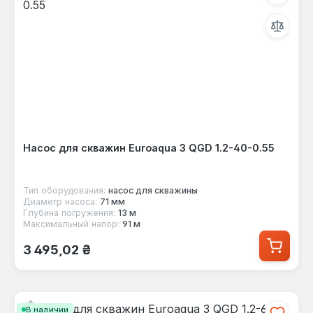
Насос для скважин Euroaqua 3 QGD 1.2-40-0.55
Тип оборудования:
насос для скважины
Диаметр насоса:
71 мм
Глубина погружения:
13 м
Максимальный напор:
91 м
Обычная цена:
3 495,02 ₴
В наличии