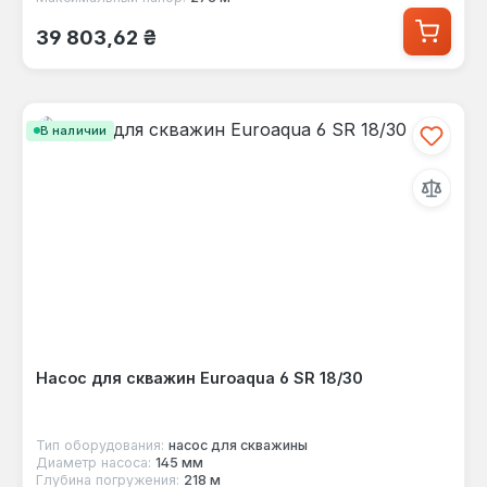
Обычная цена:
39 803,62 ₴
В наличии
Насос для скважин Euroaqua 6 SR 18/30
Тип оборудования:
насос для скважины
Диаметр насоса:
145 мм
Глубина погружения:
218 м