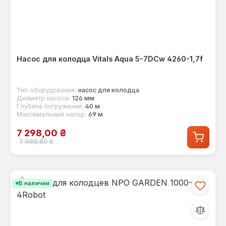
Насос для колодца Vitals Aqua 5-7DCw 4260-1,7f
Тип оборудования:
насос для колодца
Диаметр насоса:
126 мм
Глубина погружения:
40 м
Максимальный напор:
69 м
Цена продажи:
7 298,00 ₴
Обычная цена:
7 888,80 ₴
В наличии