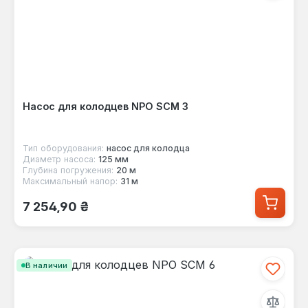
Насос для колодцев NPO SCM 3
Тип оборудования:
насос для колодца
Диаметр насоса:
125 мм
Глубина погружения:
20 м
Максимальный напор:
31 м
Обычная цена:
7 254,90 ₴
В наличии