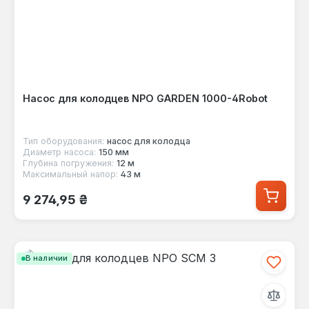
Насос для колодцев NPO GARDEN 1000-4Robot
Тип оборудования:
насос для колодца
Диаметр насоса:
150 мм
Глубина погружения:
12 м
Максимальный напор:
43 м
Обычная цена:
9 274,95 ₴
В наличии