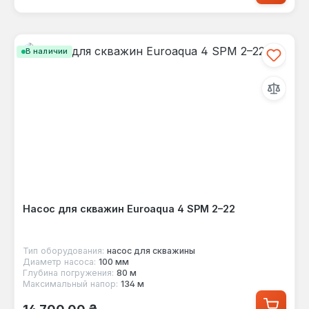
В наличии
Насос для скважин Euroaqua 4 SPM 2–22
Тип оборудования:
насос для скважины
Диаметр насоса:
100 мм
Глубина погружения:
80 м
Максимальный напор:
134 м
Обычная цена: