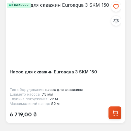
В наличии
Насос для скважин Euroaqua 3 SKM 150
Тип оборудования:
насос для скважины
Диаметр насоса:
75 мм
Глубина погружения:
22 м
Максимальный напор:
82 м
Обычная цена:
6 719,00 ₴