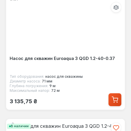
Насос для скважин Euroaqua 3 QGD 1.2-40-0.37
Тип оборудования:
насос для скважины
Диаметр насоса:
71 мм
Глубина погружения:
9 м
Максимальный напор:
72 м
Обычная цена:
3 135,75 ₴
В наличии