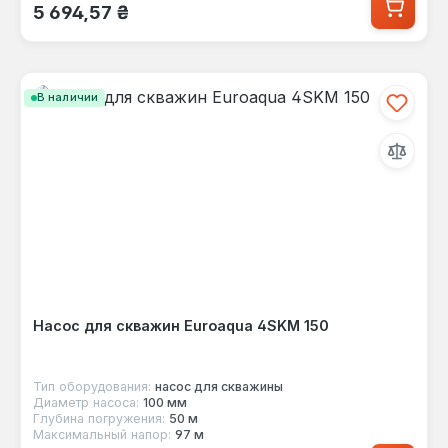
Обычная цена:
5 694,57 ₴
В наличии
Насос для скважин Euroaqua 4SKМ 150
Тип оборудования:
насос для скважины
Диаметр насоса:
100 мм
Глубина погружения:
50 м
Максимальный напор:
97 м