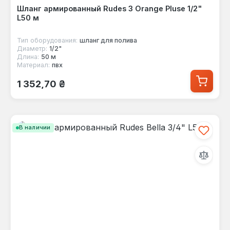
Шланг армированный Rudes 3 Orange Pluse 1/2"
L50 м
Тип оборудования:
шланг для полива
Диаметр:
1/2"
Длина:
50 м
Материал:
пвх
Обычная цена:
1 352,70 ₴
В наличии