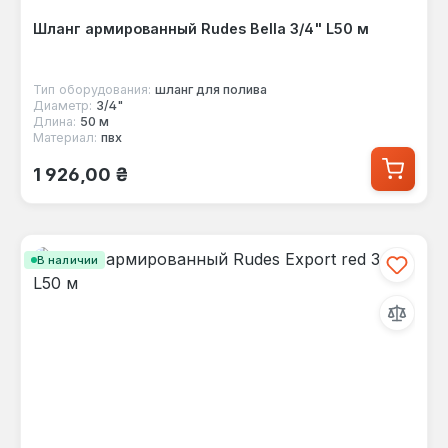
Шланг армированный Rudes Bella 3/4" L50 м
Тип оборудования:
шланг для полива
Диаметр:
3/4"
Длина:
50 м
Материал:
пвх
Обычная цена:
1 926,00 ₴
В наличии