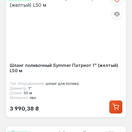
Шланг поливочный Symmer Патриот 1" (желтый)
L50 м
Тип оборудования:
шланг для полива
Диаметр:
1"
Длина:
50 м
Материал:
пвх
Обычная цена:
3 990,38 ₴