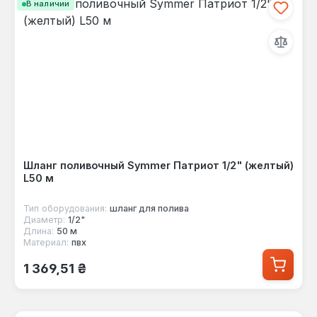
В наличии
Шланг поливочный Symmer Патриот 1/2" (желтый)
L50 м
Тип оборудования:
шланг для полива
Диаметр:
1/2"
Длина:
50 м
Материал:
пвх
Обычная цена:
1 369,51 ₴