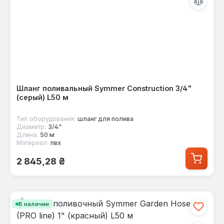
Шланг поливальный Symmer Construction 3/4"
(серый) L50 м
Тип оборудования:
шланг для полива
Диаметр:
3/4"
Длина:
50 м
Материал:
пвх
Обычная цена:
2 845,28 ₴
В наличии