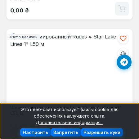
Обычная цена:
0,00 ₴
Нет в наличии
Шланг армированный Rudes 4 Star Lake Lines 1"
Этот веб-сайт использует файлы cookie для
L50 м
обеспечения наилучшего опыта.
Дополнительная информация...
Тип оборудования:
шланг для полива
Диаметр:
1"
Настроить
Запретить
Разрешить куки
Длина:
50 м