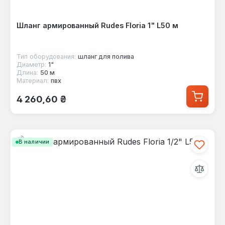
Шланг армированный Rudes Floria 1" L50 м
Тип оборудования:
шланг для полива
Диаметр:
1"
Длина:
50 м
Материал:
пвх
Обычная цена:
4 260,60 ₴
В наличии