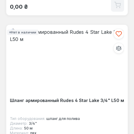
Обычная цена:
0,00 ₴
Нет в наличии
Шланг армированный Rudes 4 Star Lake 3/4" L50 м
Тип оборудования:
шланг для полива
Диаметр:
3/4"
Длина:
50 м
Материал:
пвх