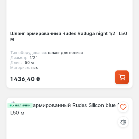
Шланг армированный Rudes Raduga night 1/2" L50
м
Тип оборудования:
шланг для полива
Диаметр:
1/2"
Длина:
50 м
Материал:
пвх
Обычная цена:
1 436,40 ₴
В наличии