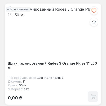
Нет в наличии
Шланг армированный Rudes 3 Orange Pluse 1" L50
м
Тип оборудования:
шланг для полива
Диаметр:
1"
Длина:
50 м
Материал:
пвх
Обычная цена:
0,00 ₴