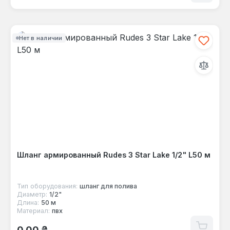
Нет в наличии
Шланг армированный Rudes 3 Star Lake 1/2" L50 м
Тип оборудования:
шланг для полива
Диаметр:
1/2"
Длина:
50 м
Материал:
пвх
Обычная цена:
0,00 ₴