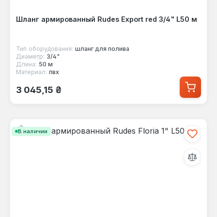
Шланг армированный Rudes Export red 3/4" L50 м
Тип оборудования:
шланг для полива
Диаметр:
3/4"
Длина:
50 м
Материал:
пвх
Обычная цена:
3 045,15 ₴
В наличии