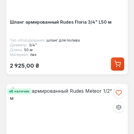
Шланг армированный Rudes Floria 3/4" L50 м
Тип оборудования:
шланг для полива
Диаметр:
3/4"
Длина:
50 м
Материал:
пвх
Обычная цена:
2 925,00 ₴
В наличии