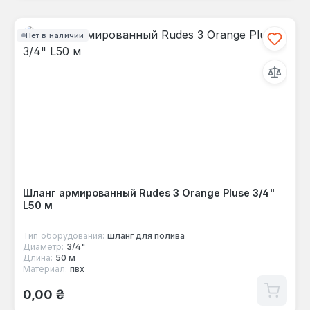
Нет в наличии
Шланг армированный Rudes 3 Orange Pluse 3/4"
L50 м
Тип оборудования:
шланг для полива
Диаметр:
3/4"
Длина:
50 м
Материал:
пвх
Обычная цена:
0,00 ₴