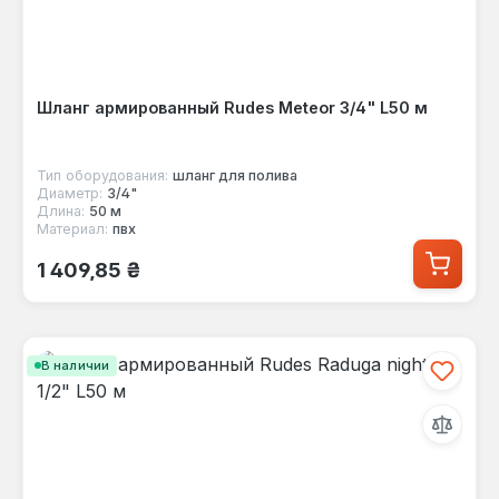
Шланг армированный Rudes Meteor 3/4" L50 м
Тип оборудования:
шланг для полива
Диаметр:
3/4"
Длина:
50 м
Материал:
пвх
Обычная цена:
1 409,85 ₴
В наличии