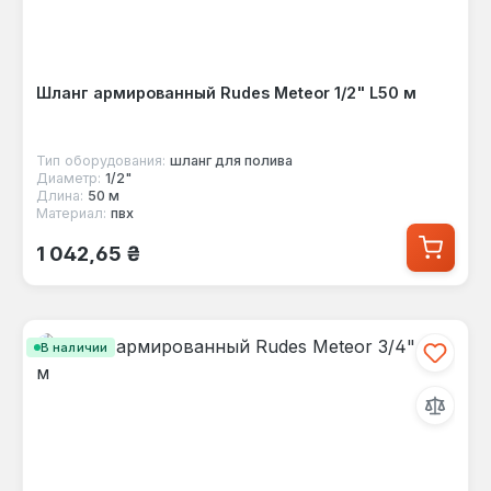
Шланг армированный Rudes Meteor 1/2" L50 м
Тип оборудования:
шланг для полива
Диаметр:
1/2"
Длина:
50 м
Материал:
пвх
Обычная цена:
1 042,65 ₴
В наличии