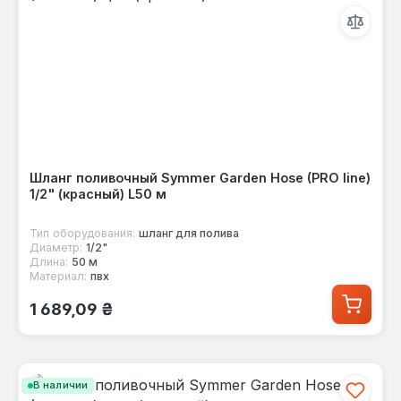
Шланг поливочный Symmer Garden Hose (PRO line)
1/2" (красный) L50 м
Тип оборудования:
шланг для полива
Диаметр:
1/2"
Длина:
50 м
Материал:
пвх
Обычная цена:
1 689,09 ₴
В наличии