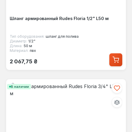
Шланг армированный Rudes Floria 1/2" L50 м
Тип оборудования:
шланг для полива
Диаметр:
1/2"
Длина:
50 м
Материал:
пвх
Обычная цена:
2 067,75 ₴
В наличии