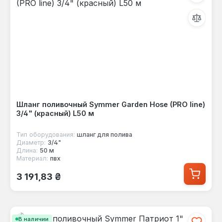
Шланг поливочный Symmer Garden Hose (PRO line)
3/4" (красный) L50 м
Тип оборудования:
шланг для полива
Диаметр:
3/4"
Длина:
50 м
Материал:
пвх
Обычная цена:
3 191,83 ₴
В наличии