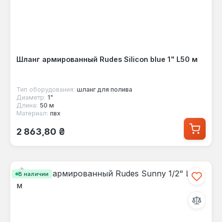
Шланг армированный Rudes Silicon blue 1" L50 м
Тип оборудования:
шланг для полива
Диаметр:
1"
Длина:
50 м
Материал:
пвх
Обычная цена:
2 863,80 ₴
В наличии