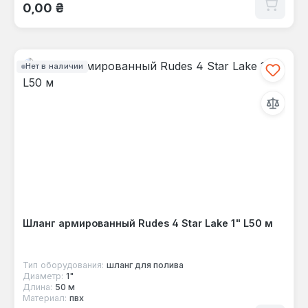
Обычная цена:
0,00 ₴
Нет в наличии
Шланг армированный Rudes 4 Star Lake 1" L50 м
Тип оборудования:
шланг для полива
Диаметр:
1"
Длина:
50 м
Материал:
пвх