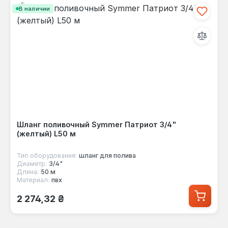
В наличии
Шланг поливочный Symmer Патриот 3/4"
(желтый) L50 м
Тип оборудования:
шланг для полива
Диаметр:
3/4"
Длина:
50 м
Материал:
пвх
Обычная цена:
2 274,32 ₴