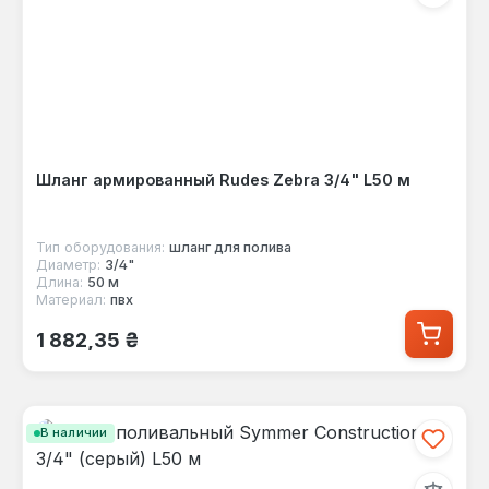
Шланг армированный Rudes Zebra 3/4" L50 м
Тип оборудования:
шланг для полива
Диаметр:
3/4"
Длина:
50 м
Материал:
пвх
Обычная цена:
1 882,35 ₴
В наличии