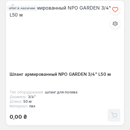
Нет в наличии
Шланг армированный NPO GARDEN 3/4" L50 м
Тип оборудования:
шланг для полива
Диаметр:
3/4"
Длина:
50 м
Материал:
пвх
Обычная цена:
0,00 ₴