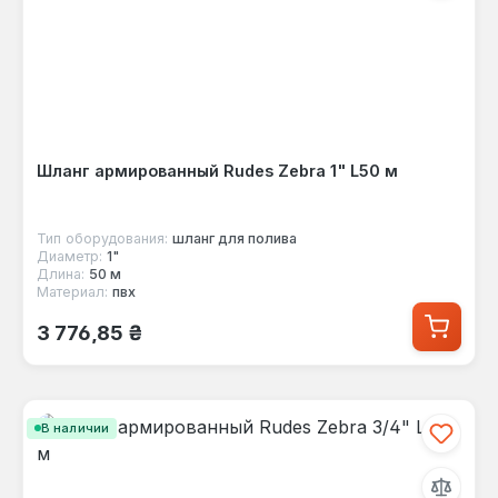
Шланг армированный Rudes Zebra 1" L50 м
Тип оборудования:
шланг для полива
Диаметр:
1"
Длина:
50 м
Материал:
пвх
Обычная цена:
3 776,85 ₴
В наличии