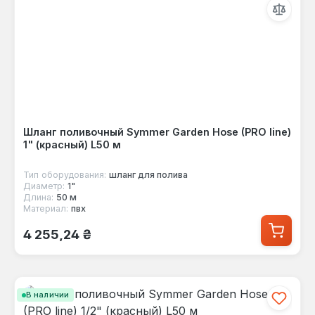
Шланг поливочный Symmer Garden Hose (PRO line)
1" (красный) L50 м
Тип оборудования:
шланг для полива
Диаметр:
1"
Длина:
50 м
Материал:
пвх
Обычная цена:
4 255,24 ₴
В наличии