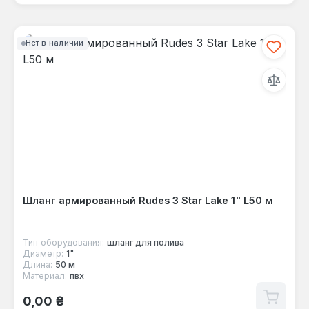
Нет в наличии
Шланг армированный Rudes 3 Star Lake 1" L50 м
Тип оборудования:
шланг для полива
Диаметр:
1"
Длина:
50 м
Материал:
пвх
Обычная цена:
0,00 ₴