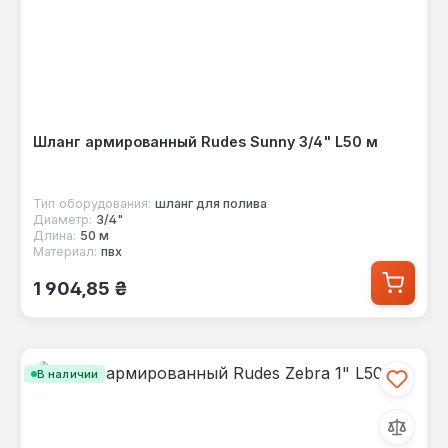
Шланг армированный Rudes Sunny 3/4" L50 м
Тип оборудования:
шланг для полива
Диаметр:
3/4"
Длина:
50 м
Материал:
пвх
Обычная цена:
1 904,85 ₴
В наличии