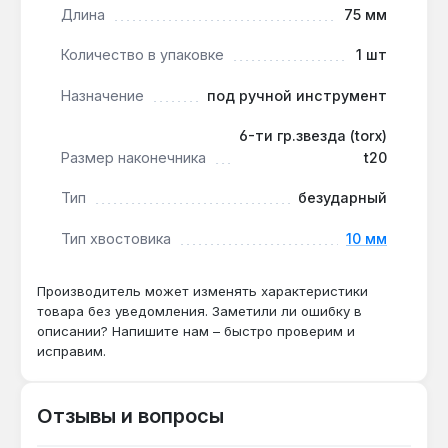
Длина
75 мм
Безударный тип:
бита предназначена для
работ без ударной нагрузки, что продлевает
Количество в упаковке
1 шт
срок службы насадки и крепежа.
Назначение
под ручной инструмент
Бита Force TORX T20 длиной 75 мм подходит для
6-ти гр.звезда (torx)
монтажа и демонтажа крепежа в автомобильной
Размер наконечника
t20
технике, при сборке мебели, ремонте
электроники и других задачах, где требуется
Тип
безударный
точное закручивание. Производство — Тайвань.
Тип хвостовика
10 мм
Подходит ли бита для работы с ударным
Производитель может изменять характеристики
шуруповертом?
товара без уведомления. Заметили ли ошибку в
Нет — бита безударного типа, использование
описании? Напишите нам – быстро проверим и
исправим.
с ударным инструментом может привести к
деформации наконечника или хвостовика.
Отзывы и вопросы
Какой крепеж подходит для Torx T20?