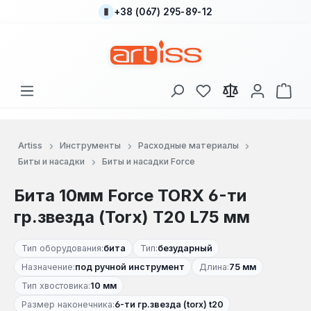
+38 (067) 295-89-12
Перейти к основному содержанию
У вас есть товары
В к
Artiss
Инструменты
Расходные материалы
Биты и насадки
Биты и насадки Force
Бита 10мм Force TORX 6-ти
гр.звезда (Torx) T20 L75 мм
Тип оборудования:
бита
Тип:
безударный
Назначение:
под ручной инструмент
Длина:
75 мм
Тип хвостовика:
10 мм
Размер наконечника:
6-ти гр.звезда (torx) t20