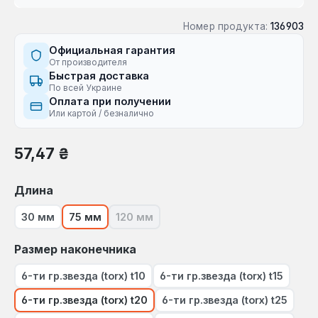
Номер продукта:
136903
Официальная гарантия
От производителя
Быстрая доставка
По всей Украине
Оплата при получении
Или картой / безналично
Обычная цена:
57,47 ₴
Выберите
Длина
30 мм
75 мм
120 мм
(В настоящее время эта опция недост
Выберите
Размер наконечника
6-ти гр.звезда (torx) t10
6-ти гр.звезда (torx) t15
6-ти гр.звезда (torx) t20
6-ти гр.звезда (torx) t25