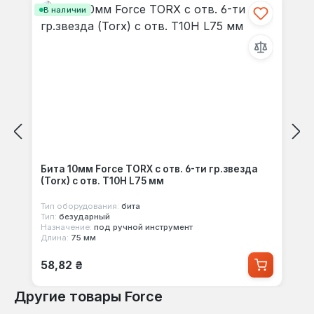
В наличии
Бита 10мм Force TORX с отв. 6-ти гр.звезда
(Torx) с отв. T10H L75 мм
Тип оборудования:
бита
Тип:
безударный
Назначение:
под ручной инструмент
Длина:
75 мм
Обычная цена:
58,82 ₴
Другие товары Force