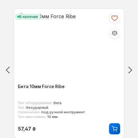
Пропустить галерею продуктов
В наличии
Бита 10мм Force Ribe
Тип оборудования:
бита
Тип:
безударный
Назначение:
под ручной инструмент
Тип хвостовика:
10 мм
Обычная цена:
57,47 ₴