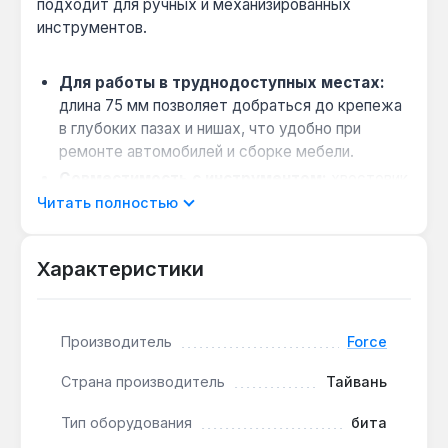
подходит для ручных и механизированных
инструментов.
Для работы в труднодоступных местах:
длина 75 мм позволяет добраться до крепежа
в глубоких пазах и нишах, что удобно при
ремонте автомобилей и сборке мебели.
Совместимость с инструментом:
хвостовик
10 мм подходит для большинства ручных и
Читать полностью
аккумуляторных шуруповертов, а также
трещоток с соответствующим патроном.
Характеристики
Материал для интенсивной эксплуатации:
изготовлена из легированной стали S2, которая
обеспечивает твердость и устойчивость к
Производитель
Force
износу при частом использовании.
Профиль Torx T20:
шестилучевая звезда Torx
Страна производитель
Тайвань
T20 минимизирует риск срыва шлица и
обеспечивает плотное прилегание к крепежу,
Тип оборудования
бита
что важно при высоких нагрузках.