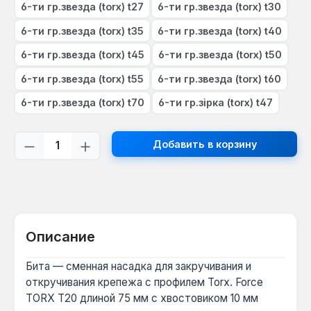
6-ти гр.звезда (torx) t27
6-ти гр.звезда (torx) t30
6-ти гр.звезда (torx) t35
6-ти гр.звезда (torx) t40
6-ти гр.звезда (torx) t45
6-ти гр.звезда (torx) t50
6-ти гр.звезда (torx) t55
6-ти гр.звезда (torx) t60
6-ти гр.звезда (torx) t70
6-ти гр.зірка (torx) t47
Количество продукта: введите желаем
Добавить в корзину
Описание
Бита — сменная насадка для закручивания и
откручивания крепежа с профилем Torx. Force
TORX T20 длиной 75 мм с хвостовиком 10 мм