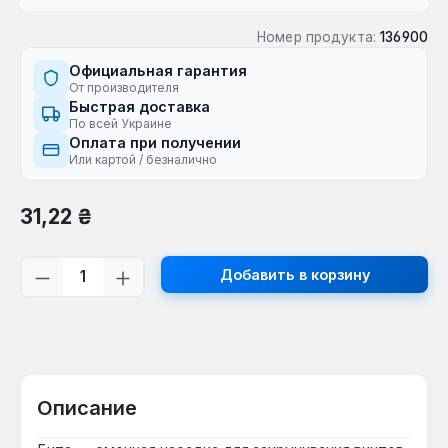
Номер продукта:
136900
Официальная гарантия
От производителя
Быстрая доставка
По всей Украине
Оплата при получении
Или картой / безналично
Обычная цена:
31,22 ₴
Количество продукта: введите желаем
Добавить в корзину
Описание