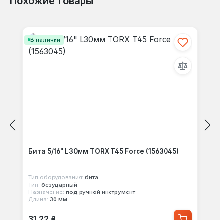
Похожие товары
Отзывов не найдено. Делитесь
Пропустить галерею продуктов
своими мыслями с другими.
В наличии
Бита 5/16" L30мм TORX T45 Force (1563045)
Тип оборудования:
бита
Тип:
безударный
Назначение:
под ручной инструмент
Длина:
30 мм
Обычная цена:
31,22 ₴