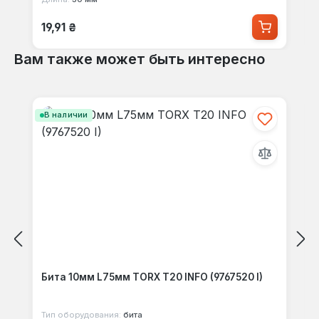
Обычная цена:
19,91 ₴
Вам также может быть интересно
Пропустить галерею продуктов
В наличии
Бита 10мм L75мм TORX T20 INFO (9767520 I)
Тип оборудования:
бита