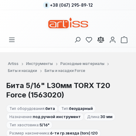
+38 (067) 295-89-12
Перейти к основному содержанию
У вас есть товары
В к
Artiss
Инструменты
Расходные материалы
Биты и насадки
Биты и насадки Force
Бита 5/16" L30мм TORX T20
Force (1563020)
Тип оборудования:
бита
Тип:
безударный
Назначение:
под ручной инструмент
Длина:
30 мм
Тип хвостовика:
5/16"
Размер наконечника:
6-ти гр.звезда (torx) t20