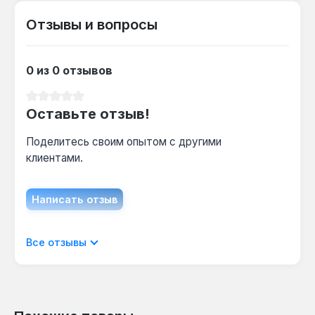
Какой размер хвостовика у Force T20?
Отзывы и вопросы
Хвостовик 5/16" (8 мм) — стандартный для
ручных гайковертов и отверток,
0 из 0 отзывов
обеспечивает надёжную фиксацию в
патроне.
Средний рейтинг 0 из 5 звезд
Оставьте отзыв!
Поделитесь своим опытом с другими
клиентами.
Написать отзыв
Отображать отзывы только на текущем
Все отзывы
языке.