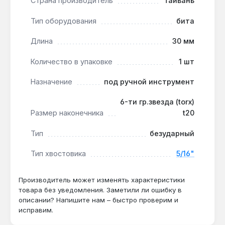
Страна производитель
Тайвань
Производство Тайвань:
инструмент
изготовлен на Тайване, что гарантирует
Тип оборудования
бита
стабильное качество и точность геометрии
наконечника.
Длина
30 мм
Количество в упаковке
1 шт
Бита Force T20 применяется для закручивания
винтов Torx в мебельной сборке, авторемонте и
Назначение
под ручной инструмент
электронике, где требуется точное усилие без
6-ти гр.звезда (torx)
повреждения шлица. Гарантия 1 год, доставка по
Размер наконечника
t20
Украине.
Тип
безударный
Подходит ли бита для ударных
Тип хвостовика
5/16"
гайковертов?
Нет — бита безударного типа, предназначена
Производитель может изменять характеристики
только для ручного инструмента, так как
товара без уведомления. Заметили ли ошибку в
ударные нагрузки могут повредить
описании? Напишите нам – быстро проверим и
наконечник Torx T20.
исправим.