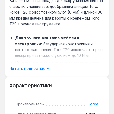
Бита — сменная насадка для закручивания винтов
с шестилучевым звездообразным шлицем Torx.
Force T20 с хвостовиком 5/16" (8 мм) и длиной 30
мм предназначена для работы с крепежом Torx
T20 в ручном инструменте.
Для точного монтажа мебели и
электроники:
безударная конструкция и
плотное зацепление Torx T20 исключают срыв
шлица при затяжке с усилием до 10 Н·м.
Совместимость с ручными гайковертами:
хвостовик 5/16" (8 мм) подходит для
Читать полностью
стандартных патронов ручного инструмента,
что позволяет использовать биту в
Характеристики
авторемонте и сборке.
Износостойкость при интенсивной работе:
высокопрочная сталь обеспечивает
Производитель
Force
устойчивость к деформации при многократном
использовании с крепежом Torx T20.