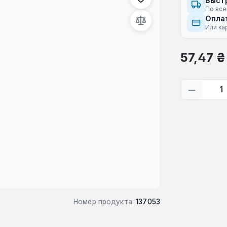
Быст
По все
Оплат
Или ка
Обычная це
57,47 ₴
Количес
Номер продукта:
137053