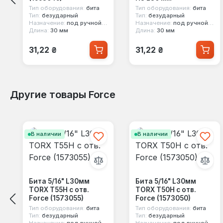
Тип оборудования:
бита
Тип оборудования:
бита
Тип:
безударный
Тип:
безударный
Назначение:
под ручной инструмент
Назначение:
под ручной инструмент
Длина:
30 мм
Длина:
30 мм
Обычная цена:
Обычная цена:
31,22 ₴
31,22 ₴
Другие товары Force
Пропустить галерею продуктов
В наличии
В наличии
Бита 5/16" L30мм
Бита 5/16" L30мм
TORX T55H с отв.
TORX T50H с отв.
Force (1573055)
Force (1573050)
Тип оборудования:
бита
Тип оборудования:
бита
Тип:
безударный
Тип:
безударный
Назначение:
под ручной инструмент
Назначение:
под ручной инструмент