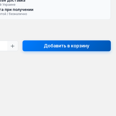
рая доставка
й Украине
а при получении
ртой / безналично
на:
тво продукта: введите желаемое кол
Добавить в корзину