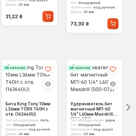
Тип:
безударный
Длина:
25 мм
Назначение:
под ручной инструмент
Длина:
25 мм
Обычная цена:
31,22 ₴
Обычная цена:
73,30 ₴
В наличии
В наличии
Бита King Tony 10мм
Удерживатель бит
L36мм TORX T40H с
магнитный МП-60
отв. (163640U)
1/4" L60мм Maxidrill
(500-072)
Тип оборудования:
бита
Тип оборудования:
держатель бит
Тип:
безударный
Тип:
безударный
Назначение:
под ручной инструмент
Назначение:
под шуруповерт
Длина:
36 мм
Длина:
60 мм