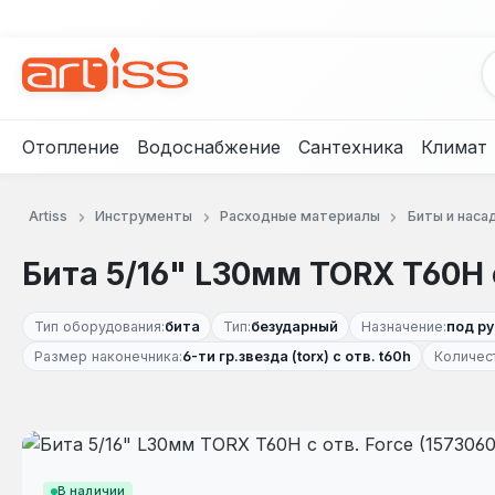
рейти к основному содержанию
Перейти к поиску
Перейти к основной навигации
Отопление
Водоснабжение
Сантехника
Климат
Artiss
Инструменты
Расходные материалы
Биты и наса
Бита 5/16" L30мм TORX T60H с
Тип оборудования:
бита
Тип:
безударный
Назначение:
под р
Размер наконечника:
6-ти гр.звезда (torx) с отв. t60h
Количест
Пропустить галерею изображений
В наличии