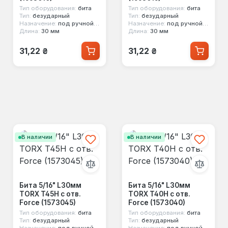
Тип оборудования:
бита
Тип оборудования:
бита
Тип:
безударный
Тип:
безударный
Назначение:
под ручной инструмент
Назначение:
под ручной инструмент
Длина:
30 мм
Длина:
30 мм
Обычная цена:
Обычная цена:
31,22 ₴
31,22 ₴
В наличии
В наличии
Бита 5/16" L30мм
Бита 5/16" L30мм
TORX T45H с отв.
TORX T40H с отв.
Force (1573045)
Force (1573040)
Тип оборудования:
бита
Тип оборудования:
бита
Тип:
безударный
Тип:
безударный
Назначение:
под ручной инструмент
Назначение:
под ручной инструмент