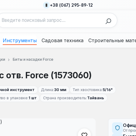
+38 (067) 295-89-12
Инструменты
Садовая техника
Строительные мат
дки
Биты и насадки Force
 отв. Force (1573060)
учной инструмент
Длина:
30 мм
Тип хвостовика:
5/16"
во в упаковке:
1 шт
Страна производитель:
Тайвань
Офиц
От про