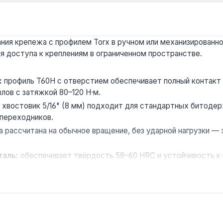
ания крепежа с профилем Torx в ручном или механизированн
ля доступа к креплениям в ограниченном пространстве.
:
профиль T60H с отверстием обеспечивает полный контакт 
ов с затяжкой 80–120 Н·м.
:
хвостовик 5/16" (8 мм) подходит для стандартных битоде
переходников.
а рассчитана на обычное вращение, без ударной нагрузки 
таль:
обеспечивает твёрдость 58–60 HRC и устойчивость к 
гарантирует стабильное качество и точность геометрии пр
фессионального использования в автосервисах, при ремонте