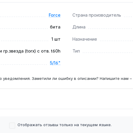
антия 1 год, доставка по Украине.
Force
Страна производитель
бита
Длина
ым инструментом может привести к деформации профиля T60
1 шт
Назначение
и гр.звезда (torx) с отв. t60h
Тип
ами и болтами, имеющими шлиц Torx T60H, которые исполь
5/16"
з уведомления. Заметили ли ошибку в описании? Напишите нам –
Отображать отзывы только на текущем языке.