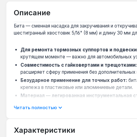
Описание
Бита — сменная насадка для закручивания и откручив
шестигранный хвостовик 5/16" (8 мм) и длину 30 мм д
Для ремонта тормозных суппортов и подвески
крутящем моменте — важно для автомобильных узл
Совместимость с гайковертами и трещотками
расширяет сферу применения без дополнительных 
Безударное применение для точных работ:
бит
крепежа в пластиковые или алюминиевые детали.
Материал — легированная инструментальная с
центрах и авторемонте.
Читать полностью
Производство — Тайвань:
страна производителя 
изготовлении оснастки.
Характеристики
Бита Force T60H 5/16" L30 мм предназначена для про