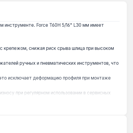
ом инструменте. Force T60H 5/16" L30 мм имеет
с крепежом, снижая риск срыва шлица при высоком
ржателей ручных и пневматических инструментов, что
— это исключает деформацию профиля при монтаже
износу при регулярном использовании в сервисных
офиля Torx, что подтверждено многолетним опытом в
 бытовой техники и монтаже металлоконструкций, где