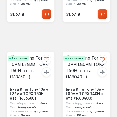
Длина:
30 мм
Длина:
30 мм
Обычная цена:
Обычная цена:
31,67 ₴
31,67 ₴
В наличии
В наличии
Бита King Tony 10мм
Бита King Tony 10мм
L36мм TORX T50H с
L80мм TORX T40H с
отв. (163650U)
отв. (168040U)
Тип оборудования:
бита
Тип оборудования:
бита
Тип:
безударный
Тип:
безударный
Назначение:
под ручной инструмент
Назначение:
под ручной инструмент
Длина:
36 мм
Длина:
80 мм