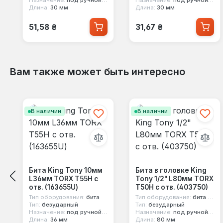
Длина:
30 мм
Длина:
30 мм
Обычная цена:
Обычная цена:
51,58 ₴
31,67 ₴
Вам также может быть интересно
Пропустить галерею продуктов
В наличии
В наличии
Бита King Tony 10мм
Бита в головке King
L36мм TORX T55H с
Tony 1/2" L80мм TORX
отв. (163655U)
T50H с отв. (403750)
Тип оборудования:
бита
Тип оборудования:
бита в головке
Тип:
безударный
Тип:
безударный
Назначение:
под ручной инструмент
Назначение:
под ручной инструмент
Длина:
36 мм
Длина:
80 мм