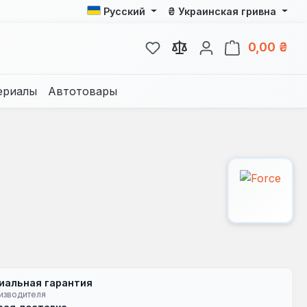
₴
Русский
Украинская гривна
У вас есть товары из спис
В к
0,00 ₴
ериалы
Автотовары
иальная гарантия
изводителя