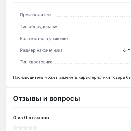
требуется точное совпадение профиля с крепежом. Гар
Производитель
Подходит ли для ударного гайковерта?
Тип оборудования
Нет — бита безударного типа, применение с ударн
Количество в упаковке
Размер наконечника
6-т
Какой крепёж подходит для T60H?
Профиль Torx T60H с отверстием совместим с винт
Тип хвостовика
автомобилей.
Производитель может изменять характеристики товара бе
Отзывы и вопросы
0 из 0 отзывов
Средний рейтинг 0 из 5 звезд