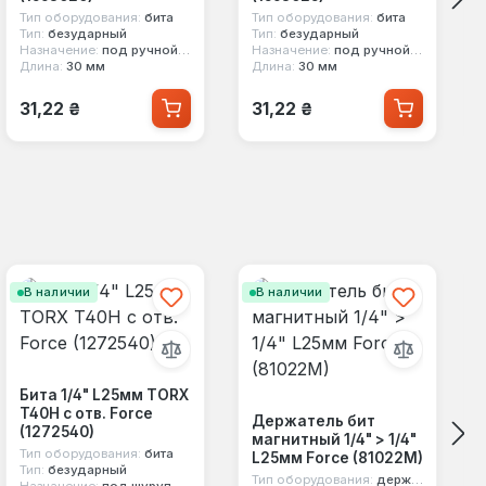
Тип оборудования:
бита
Тип оборудования:
бита
Тип:
безударный
Тип:
безударный
Назначение:
под ручной инструмент
Назначение:
под ручной инструмент
Длина:
30 мм
Длина:
30 мм
Обычная цена:
Обычная цена:
31,22 ₴
31,22 ₴
В наличии
В наличии
Бита 1/4" L25мм TORX
T40H с отв. Force
Держатель бит
(1272540)
магнитный 1/4" > 1/4"
Тип оборудования:
бита
L25мм Force (81022M)
Тип:
безударный
Тип оборудования:
держатель бит
Назначение:
под шуруповерт