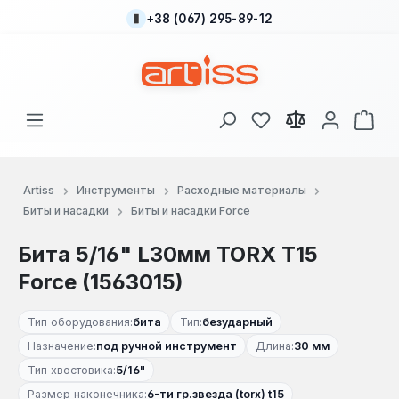
+38 (067) 295-89-12
Перейти к основному содержанию
У вас есть товары
В к
Artiss
Инструменты
Расходные материалы
Биты и насадки
Биты и насадки Force
Бита 5/16" L30мм TORX T15
Force (1563015)
Тип оборудования:
бита
Тип:
безударный
Назначение:
под ручной инструмент
Длина:
30 мм
Тип хвостовика:
5/16"
Размер наконечника:
6-ти гр.звезда (torx) t15