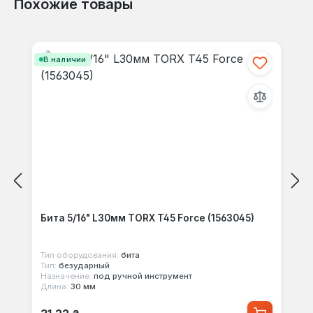
Похожие товары
Отзывов не найдено. Делитесь
Пропустить галерею продуктов
своими мыслями с другими.
В наличии
Бита 5/16" L30мм TORX T45 Force (1563045)
Тип оборудования:
бита
Тип:
безударный
Назначение:
под ручной инструмент
Длина:
30 мм
Обычная цена: