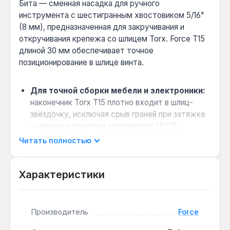
Бита — сменная насадка для ручного
инструмента с шестигранным хвостовиком 5/16"
(8 мм), предназначенная для закручивания и
откручивания крепежа со шлицем Torx. Force T15
длиной 30 мм обеспечивает точное
позиционирование в шлице винта.
Для точной сборки мебели и электроники:
наконечник Torx T15 плотно входит в шлиц-
звёздочку, исключая срыв граней при затяжке
— важно для мягких материалов (ДСП,
пластик).
Читать полностью
Совместимость с ручными инструментами:
хвостовик 5/16" (8 мм) подходит для
Характеристики
большинства рукояток и воротков — не
требует специального держателя.
Износостойкость при регулярной работе:
Производитель
Force
производство из высококачественной стали
(Тайвань) обеспечивает ресурс до 5000 циклов