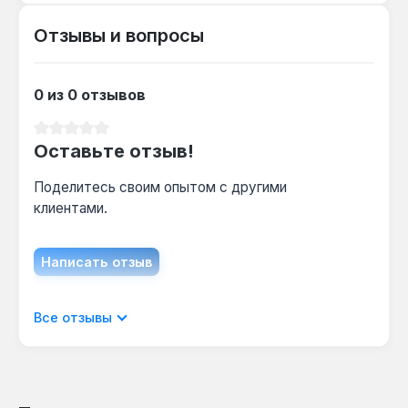
до 25 мм, при этом хвостовик 5/16" (8 мм)
Отзывы и вопросы
обеспечивает устойчивое соединение с
рукояткой.
0 из 0 отзывов
Чем отличается от биты Torx T20?
Средний рейтинг 0 из 5 звезд
Размер наконечника T15 (6-гранная звезда)
Оставьте отзыв!
меньше, чем T20 — подходит для винтов с
меньшим диаметром шлица, например в
Поделитесь своим опытом с другими
электронике и мелкой бытовой технике.
клиентами.
Написать отзыв
Отображать отзывы только на текущем
Все отзывы
языке.