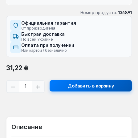
Номер продукта:
136891
Официальная гарантия
От производителя
Быстрая доставка
По всей Украине
Оплата при получении
Или картой / безналично
Обычная цена:
31,22 ₴
Количество продукта: введите желаем
Добавить в корзину
Описание