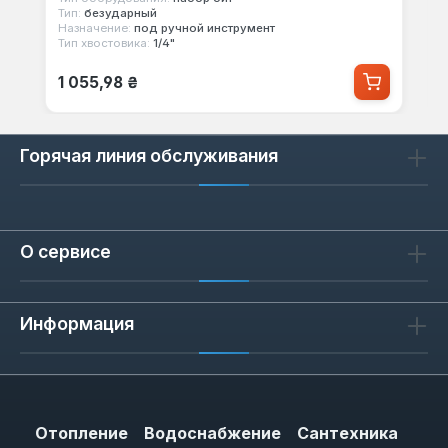
Тип:
безударный
Назначение:
под ручной инструмент
Тип хвостовика:
1/4"
Обычная цена:
1 055,98 ₴
Горячая линия обслуживания
О сервисе
Информация
Отопление
Водоснабжение
Сантехника