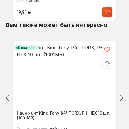
Длина:
30 мм
Обычная цена:
19,91 ₴
Вам также может быть интересно
Пропустить галерею продуктов
В наличии
Набор бит King Tony 1/4" TORX, PH, HEX 10 шт.
(1001MR)
Тип оборудования:
набор бит