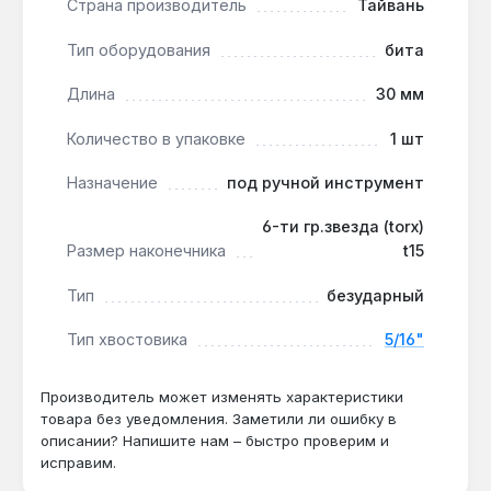
Страна производитель
Тайвань
закручивания без деформации шлица.
Ограничение по типу инструмента:
Тип оборудования
бита
безударный тип — не предназначен для
ударных шуруповёртов, только для ручного
Длина
30 мм
монтажа, что продлевает срок службы
Количество в упаковке
1 шт
насадки.
Назначение
под ручной инструмент
Бита Force T15 применяется при сборке корпусной
6-ти гр.звезда (torx)
мебели, монтаже розеток и выключателей,
Размер наконечника
t15
ремонте автомобильных интерьеров — везде, где
используются винты Torx T15 с глубиной посадки
Тип
безударный
до 30 мм. Производство — Тайвань. Гарантия 1
год, доставка по Украине.
Тип хвостовика
5/16"
Производитель может изменять характеристики
Подходит ли для работы с винтами в
товара без уведомления. Заметили ли ошибку в
труднодоступных местах?
описании? Напишите нам – быстро проверим и
Да — длина 30 мм позволяет дотянуться до
исправим.
крепежа, утопленного в отверстие глубиной