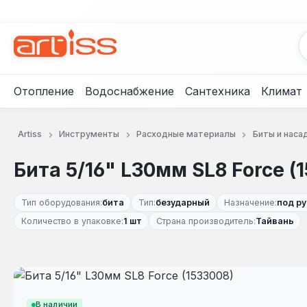
рейти к основному содержанию
Перейти к поиску
Перейти к основной навигации
Отопление
Водоснабжение
Сантехника
Климат
Artiss
Инструменты
Расходные материалы
Биты и наса
Бита 5/16" L30мм SL8 Force (
Тип оборудования:
бита
Тип:
безударный
Назначение:
под р
Количество в упаковке:
1 шт
Страна производитель:
Тайвань
Пропустить галерею изображений
В наличии