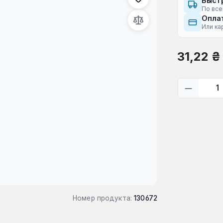
Быст
По все
Оплат
Или ка
Обычная це
31,22 ₴
Количес
Номер продукта:
130672