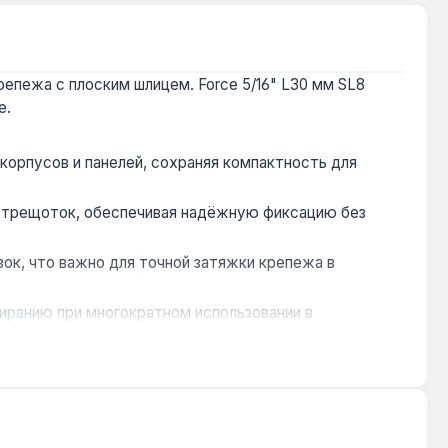
репежа с плоским шлицем. Force 5/16" L30 мм SL8
е.
корпусов и панелей, сохраняя компактность для
и трещоток, обеспечивая надёжную фиксацию без
ок, что важно для точной затяжки крепежа в
иранию при многократном использовании в
ометрии наконечника SL8.
ели, ремонте бытовой техники и других задачах, где