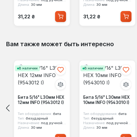
Длина:
30 мм
Длина:
30 мм
Обычная цена:
Обычная цена:
31,22 ₴
31,22 ₴
Вам также может быть интересно
Пропустить галерею продуктов
В наличии
В наличии
Бита 5/16" L30мм HEX
Бита 5/16" L30мм HEX
12мм INFO (9543012 I)
10мм INFO (9543010 I)
Тип оборудования:
бита
Тип оборудования:
бита
Тип:
безударный
Тип:
безударный
Назначение:
под ручной инструмент
Назначение:
под ручной инструмент
Длина:
30 мм
Длина:
30 мм