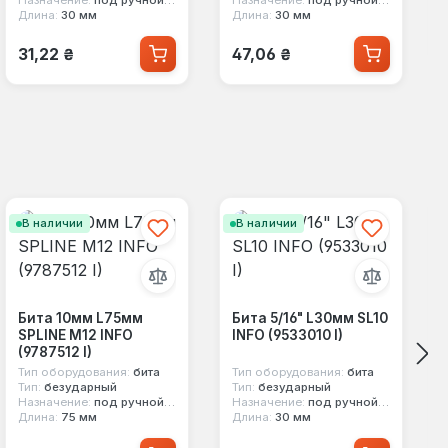
Длина:
30 мм
Длина:
30 мм
Обычная цена:
Обычная цена:
31,22 ₴
47,06 ₴
В наличии
В наличии
Бита 10мм L75мм
Бита 5/16" L30мм SL10
SPLINE M12 INFO
INFO (9533010 I)
(9787512 I)
Тип оборудования:
бита
Тип оборудования:
бита
Тип:
безударный
Тип:
безударный
Назначение:
под ручной инструмент
Назначение:
под ручной инструмент
Длина:
75 мм
Длина:
30 мм