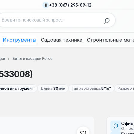
+38 (067) 295-89-12
Инструменты
Садовая техника
Строительные мат
дки
Биты и насадки Force
1533008)
учной инструмент
Длина:
30 мм
Тип хвостовика:
5/16"
Размер 
Офиц
От про