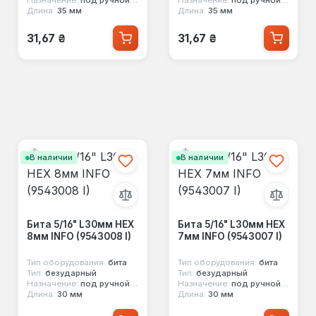
Длина:
35 мм
Длина:
35 мм
Обычная цена:
Обычная цена:
31,67 ₴
31,67 ₴
В наличии
В наличии
Бита 5/16" L30мм HEX
Бита 5/16" L30мм HEX
8мм INFO (9543008 I)
7мм INFO (9543007 I)
Тип оборудования:
бита
Тип оборудования:
бита
Тип:
безударный
Тип:
безударный
Назначение:
под ручной инструмент
Назначение:
под ручной инструмент
Длина:
30 мм
Длина:
30 мм