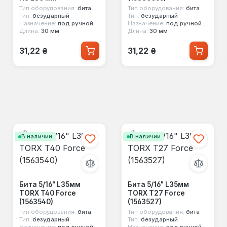
Тип оборудования:
бита
Тип оборудования:
бита
Тип:
безударный
Тип:
безударный
Назначение:
под ручной инструмент
Назначение:
под ручной инструмент
Длина:
30 мм
Длина:
30 мм
Обычная цена:
Обычная цена:
31,22 ₴
31,22 ₴
В наличии
В наличии
Бита 5/16" L35мм
Бита 5/16" L35мм
TORX T40 Force
TORX T27 Force
(1563540)
(1563527)
Тип оборудования:
бита
Тип оборудования:
бита
Тип:
безударный
Тип:
безударный
Назначение:
под ручной инструмент
Назначение:
под ручной инструмент