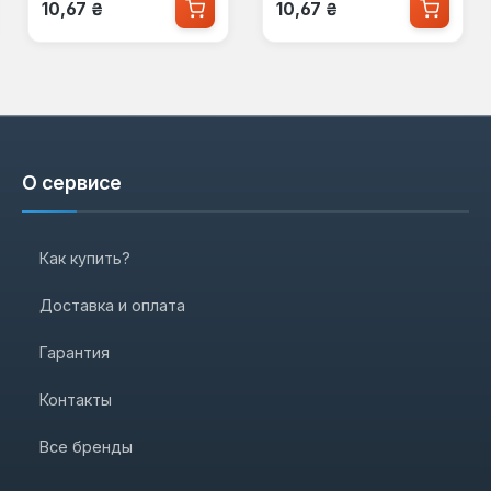
Обычная цена:
Обычная цена:
10,67 ₴
10,67 ₴
О сервисе
Как купить?
Доставка и оплата
Гарантия
Контакты
Все бренды