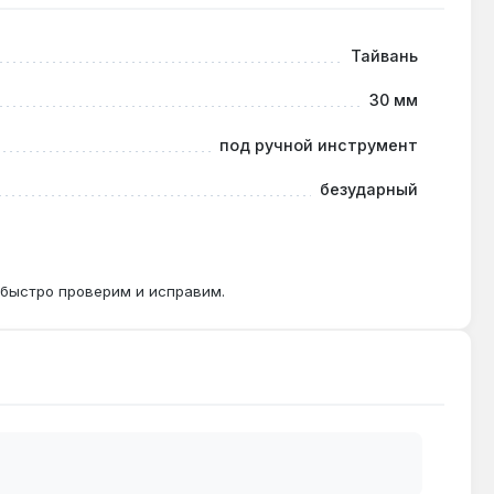
Тайвань
 ударные нагрузки могут повредить наконечник.
30 мм
под ручной инструмент
безударный
етром 6–10 мм, в зависимости от производителя
 быстро проверим и исправим.