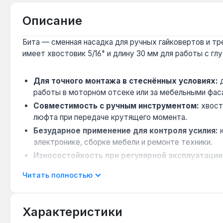
Описание
Бита — сменная насадка для ручных гайковертов и тре
имеет хвостовик 5/16" и длину 30 мм для работы с г
Для точного монтажа в стеснённых условиях:
д
работы в моторном отсеке или за мебельными фас
Совместимость с ручным инструментом:
хвост
люфта при передаче крутящего момента.
Безударное применение для контроля усилия:
к
электронике, сборке мебели и ремонте техники.
Износостойкость при регулярной эксплуатации
мастерской или на производственной линии.
Читать полностью
Производство — Тайвань:
страна производителя 
Бита Force 5/16" L30 мм SL8 применяется в автосерви
Характеристики
требуется надёжное сцепление с винтом без риска сры