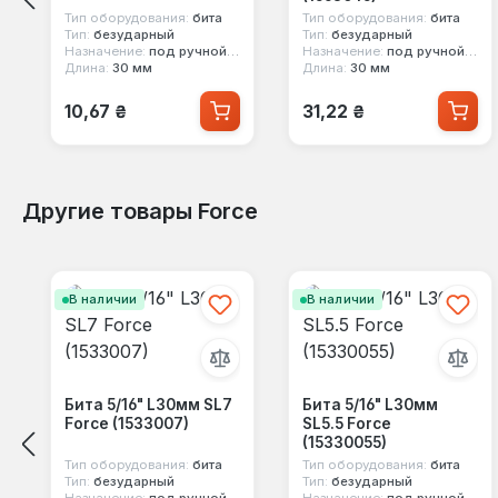
Тип оборудования:
бита
Тип оборудования:
бита
Тип:
безударный
Тип:
безударный
Назначение:
под ручной инструмент
Назначение:
под ручной инструмент
Длина:
30 мм
Длина:
30 мм
Обычная цена:
Обычная цена:
10,67 ₴
31,22 ₴
Другие товары Force
Пропустить галерею продуктов
В наличии
В наличии
Бита 5/16" L30мм SL7
Бита 5/16" L30мм
Force (1533007)
SL5.5 Force
(15330055)
Тип оборудования:
бита
Тип оборудования:
бита
Тип:
безударный
Тип:
безударный
Назначение:
под ручной инструмент
Назначение:
под ручной инструмент