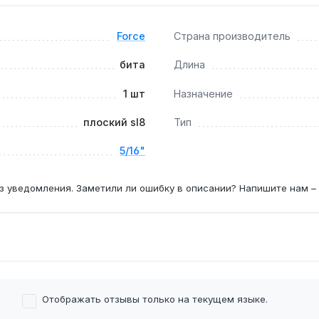
Force
Страна производитель
ько на ручной инструмент (трещотки и ручные гайковерты),
бита
Длина
1 шт
Назначение
а SL8?
плоский sl8
Тип
назначен для винтов с соответствующим пазом, обычно диам
5/16"
з уведомления. Заметили ли ошибку в описании? Напишите нам –
ной насадки без покупки набора.
Отображать отзывы только на текущем языке.