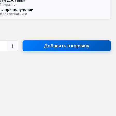
рая доставка
й Украине
а при получении
ртой / безналично
на:
тво продукта: введите желаемое кол
Добавить в корзину