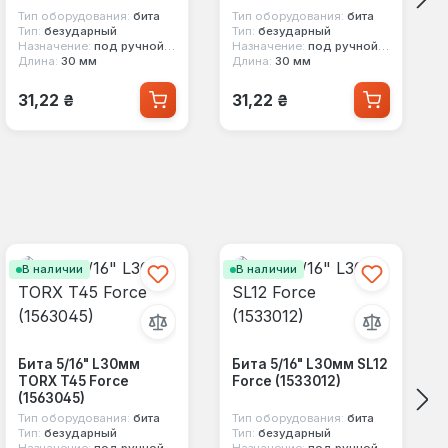
Тип оборудования:
бита
Тип оборудования:
бита
Тип:
безударный
Тип:
безударный
Назначение:
под ручной инструмент
Назначение:
под ручной инструмент
Длина:
30 мм
Длина:
30 мм
Обычная цена:
Обычная цена:
31,22 ₴
31,22 ₴
В наличии
В наличии
Бита 5/16" L30мм
Бита 5/16" L30мм SL12
TORX T45 Force
Force (1533012)
(1563045)
Тип оборудования:
бита
Тип оборудования:
бита
Тип:
безударный
Тип:
безударный
Назначение:
под ручной инструмент
Назначение:
под ручной инструмент