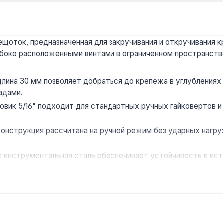
щоток, предназначенная для закручивания и откручивания к
лубоко расположенными винтами в ограниченном пространств
лина 30 мм позволяет добраться до крепежа в углублениях 
адами.
овик 5/16" подходит для стандартных ручных гайковертов 
онструкция рассчитана на ручной режим без ударных нагруз
:
инструментальная сталь обеспечивает устойчивость к ист
гарантирует стабильное качество исполнения и точность ге
се для работы с крепежом под плоский шлиц, при сборке меб
ва шлица. Гарантия 1 год, доставка по Украине.