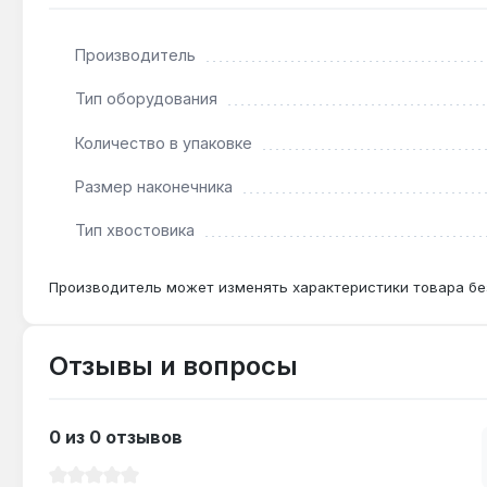
Производитель
Подходит ли бита для ударного гайковерта?
Нет — тип безударный, конструкция рассчитана тол
Тип оборудования
Количество в упаковке
Какой размер винтов подходит для наконечник
Размер наконечника
Наконечник SL8 (плоский шлиц шириной 8 мм) пред
крепежа.
Тип хвостовика
Производитель может изменять характеристики товара бе
Сколько бит в упаковке?
В упаковке 1 штука, что удобно для замены изношен
Отзывы и вопросы
0 из 0 отзывов
Средний рейтинг 0 из 5 звезд