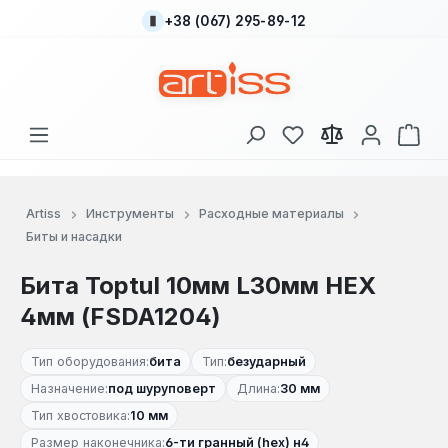
+38 (067) 295-89-12
Перейти к основному содержанию
У вас есть товары
В к
Artiss
Инструменты
Расходные материалы
Биты и насадки
Бита Toptul 10мм L30мм HEX
4мм (FSDA1204)
Тип оборудования:
бита
Тип:
безударный
Назначение:
под шуруповерт
Длина:
30 мм
Тип хвостовика:
10 мм
Размер наконечника:
6-ти гранный (hex) н4