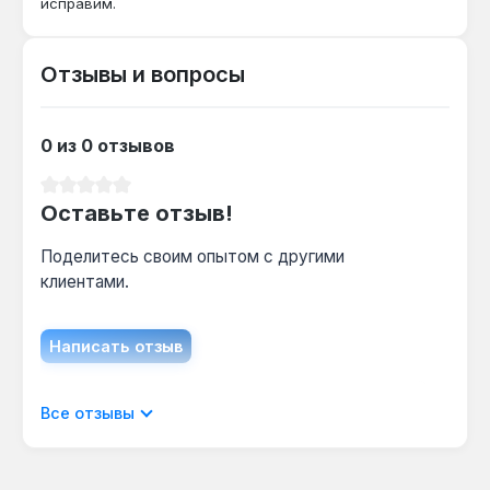
исправим.
Нет — бита безударного типа, её
конструкция не рассчитана на ударные
Отзывы и вопросы
нагрузки, поэтому использовать её следует
только в обычных шуруповёртах.
0 из 0 отзывов
Какой крепёж подходит для наконечника
Средний рейтинг 0 из 5 звезд
HEX 4 мм?
Оставьте отзыв!
Наконечник HEX 4 мм предназначен для
Поделитесь своим опытом с другими
винтов и болтов с внутренним
клиентами.
шестигранником размером 4 мм, что
соответствует стандартному крепежу для
сборки мебели и электрощитов.
Написать отзыв
Гарантия 1 год, доставка по Украине.
Отображать отзывы только на текущем
Все отзывы
языке.