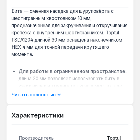
Бита — сменная насадка для шуруповёрта с
шестигранным хвостовиком 10 мм,
предназначенная для закручивания и откручивания
крепежа с внутренним шестигранником. Toptul
FSDA1204 длиной 30 мм оснащена наконечником
HEX 4 мм для точной передачи крутящего
момента.
Для работы в ограниченном пространстве:
длина 30 мм позволяет использовать биту в
узких нишах и труднодоступных местах, где
длинные насадки неудобны.
Читать полностью
Совместимость с инструментом:
хвостовик
10 мм подходит для ручных и электрических
Характеристики
шуруповёртов с безъинерционным патроном,
но не для ударных гайковёртов.
Точное зацепление крепежа:
профиль HEX 4
Производитель
Toptul
мм обеспечивает надёжное сцепление с