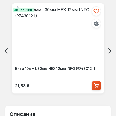
В наличии
Бита 10мм L30мм HEX 12мм INFO (9743012 I)
Обычная цена:
21,33 ₴
Описание