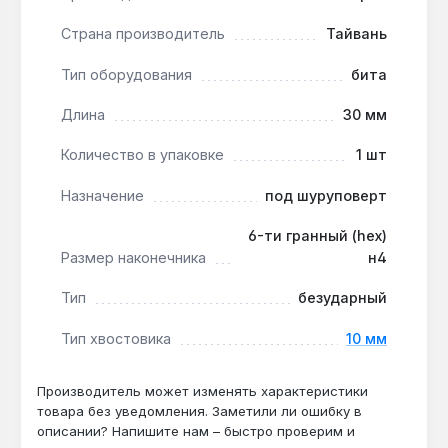
винтами, снижая риск срыва шлица и
Страна производитель
Тайвань
прокручивания.
Производство Тайвань:
бита изготовлена на
Тип оборудования
бита
Тайване, что гарантирует стабильное качество
и точность геометрии.
Длина
30 мм
Упаковка 1 шт:
в комплекте одна бита, что
Количество в упаковке
1 шт
удобно для пополнения набора или замены
изношенной насадки.
Назначение
под шуруповерт
6-ти гранный (hex)
Бита Toptul FSDA1204 подходит для монтажных,
Размер наконечника
н4
сборочных и ремонтных работ с крепежом,
имеющим внутренний шестигранник. Она
Тип
безударный
применяется в профессиональной и бытовой
сфере, где требуется контролируемое
Тип хвостовика
10 мм
затягивание или откручивание винтов.
Производитель может изменять характеристики
товара без уведомления. Заметили ли ошибку в
Подходит ли бита для ударных
описании? Напишите нам – быстро проверим и
шуруповёртов?