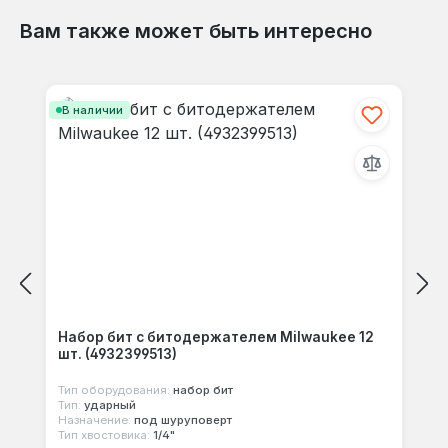
Вам также может быть интересно
Гарантия 1 год, доставка по Украине.
Отзывов не найдено. Делитесь
Пропустить галерею продуктов
своими мыслями с другими.
В наличии
Набор бит с битодержателем Milwaukee 12
шт. (4932399513)
Тип оборудования:
набор бит
Тип:
ударный
Назначение:
под шуруповерт
Тип хвостовика:
1/4"