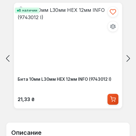
В наличии
Бита 10мм L30мм HEX 12мм INFO (9743012 I)
Обычная цена:
21,33 ₴
Описание