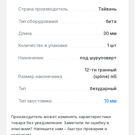
для обычных шуруповертов, но не для ударных
Страна производитель
Тайвань
гайковертов.
Производство Тайвань:
инструмент
Тип оборудования
бита
изготовлен из инструментальной стали, что
обеспечивает устойчивость к износу при
Длина
30 мм
регулярном использовании.
Количество в упаковке
1 шт
Комплектация 1 шт:
в упаковке одна бита, что
удобно для пополнения набора или замены
Назначение
под шуруповерт
изношенной насадки.
12-ти гранный
Размер наконечника
(spline) m5
Бита Toptul 10 мм L30 мм SPLINE M5 подходит для
профессиональных и бытовых задач: сборка
Тип
безударный
мебели, монтаж металлических конструкций,
ремонт техники. Благодаря 12-гранному профилю
Тип хвостовика
10 мм
Spline M5 она обеспечивает надежный захват
крепежа в условиях, где требуется точность и
Производитель может изменять характеристики
минимальный люфт.
товара без уведомления. Заметили ли ошибку в
описании? Напишите нам – быстро проверим и
исправим.