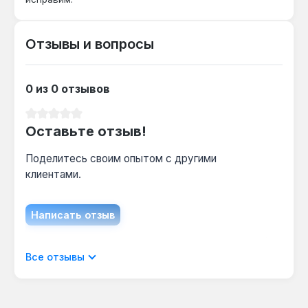
Подходит ли бита для ударного
гайковерта?
Отзывы и вопросы
Нет — бита безударного типа, рассчитана на
статическое усилие шуруповерта, а не на
ударные нагрузки гайковерта.
0 из 0 отзывов
Средний рейтинг 0 из 5 звезд
Какой крепеж подходит для наконечника
Оставьте отзыв!
Spline M5?
Поделитесь своим опытом с другими
Наконечник M5 предназначен для винтов и
клиентами.
болтов с 12-гранным шлицем Spline, диаметр
резьбы которых соответствует M5.
Написать отзыв
Можно ли использовать биту с магнитным
держателем?
Отображать отзывы только на текущем
Все отзывы
Да — хвостовик 10 мм стандартный,
языке.
совместим с большинством магнитных
держателей и быстрозажимных патронов.