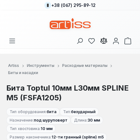
+38 (067) 295-89-12
Перейти к основному содержанию
У вас есть товары
В к
Artiss
Инструменты
Расходные материалы
Биты и насадки
Бита Toptul 10мм L30мм SPLINE
M5 (FSFA1205)
Тип оборудования:
бита
Тип:
безударный
Назначение:
под шуруповерт
Длина:
30 мм
Тип хвостовика:
10 мм
Размер наконечника:
12-ти гранный (spline) m5