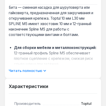
Бита — сменная насадка для шуруповерта или
гайковерта, предназначенная для закручивания и
откручивания крепежа. Toptul 10 мм L30 мм
SPLINE M5 имеет хвостовик 10 мм и 12-гранный
наконечник Spline M5 для работы с
соответствующими винтами и болтами.
Для сборки мебели и металлоконструкций:
12-гранный профиль Spline M5 обеспечивает
плотное сцепление с крепежом, снижая риск
срыва шлица при затяжке.
Работа в ограниченном пространстве:
Читать полностью
длина 30 мм позволяет использовать биту в
узких нишах, например при монтаже кухонных
Характеристики
фасадов или металлических каркасов.
Безударный тип для стандартных
шуруповертов:
конструкция рассчитана на
Производитель
Toptul
статическое усилие, поэтому бита подходит