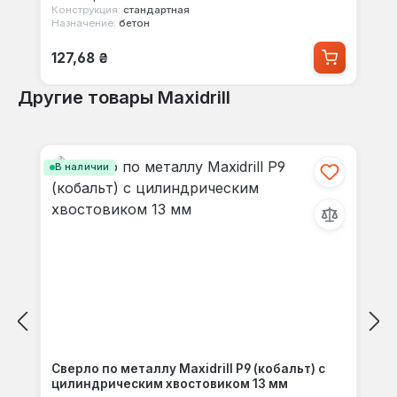
Конструкция:
стандартная
Назначение:
бетон
Обычная цена:
127,68 ₴
Другие товары Maxidrill
Пропустить галерею продуктов
В наличии
Сверло по металлу Maxidrill Р9 (кобальт) с
цилиндрическим хвостовиком 13 мм