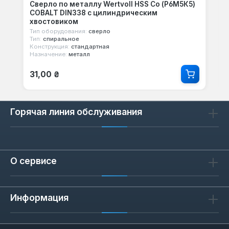
Сверло по металлу Wertvoll HSS Co (Р6М5К5)
COBALT DIN338 с цилиндрическим
хвостовиком
Тип оборудования:
сверло
Тип:
спиральное
Конструкция:
стандартная
Назначение:
металл
Обычная цена:
31,00 ₴
Горячая линия обслуживания
О сервисе
Информация