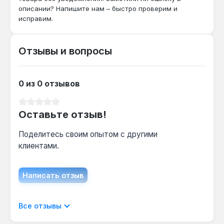
88 HRC и угол заточки 130° позволяют
описании? Напишите нам – быстро проверим и
исправим.
эффективно разрушать стальную арматуру
диаметром до 12 мм.
Отзывы и вопросы
Какой перфоратор нужен для работы?
Хвостовик SDS-PLUS совместим с
0 из 0 отзывов
перфораторами мощностью от 800 Вт с
режимом удара — например, Bosch GBH 2-26
Средний рейтинг 0 из 5 звезд
или Makita HR2470.
Оставьте отзыв!
Поделитесь своим опытом с другими
клиентами.
Написать отзыв
Отображать отзывы только на текущем
Все отзывы
языке.