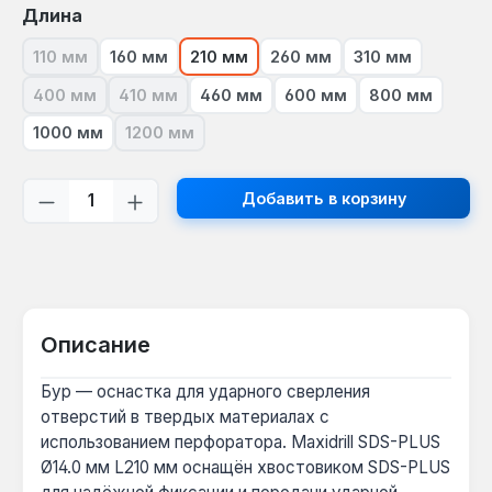
Выберите
Длина
110 мм
160 мм
210 мм
260 мм
310 мм
(В настоящее время эта опция недоступна.)
400 мм
410 мм
460 мм
600 мм
800 мм
(В настоящее время эта опция недоступна.)
(В настоящее время эта опция недоступна.)
1000 мм
1200 мм
(В настоящее время эта опция недоступна.)
Количество продукта: введите желаем
Добавить в корзину
Описание
Бур — оснастка для ударного сверления
отверстий в твердых материалах с
использованием перфоратора. Maxidrill SDS-PLUS
Ø14.0 мм L210 мм оснащён хвостовиком SDS-PLUS