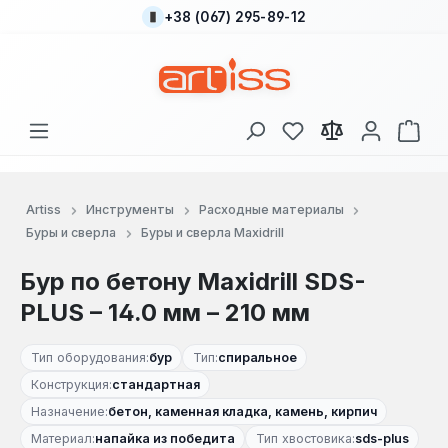
+38 (067) 295-89-12
Перейти к основному содержанию
У вас есть товары
В к
Artiss
Инструменты
Расходные материалы
Буры и сверла
Буры и сверла Maxidrill
Бур по бетону Maxidrill SDS-
PLUS – 14.0 мм – 210 мм
Тип оборудования:
бур
Тип:
спиральное
Конструкция:
стандартная
Назначение:
бетон, каменная кладка, камень, кирпич
Материал:
напайка из победита
Тип хвостовика:
sds-plus