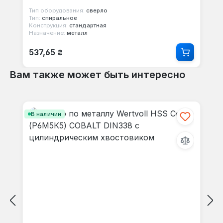
Тип оборудования:
сверло
Тип:
спиральное
Конструкция:
стандартная
Назначение:
металл
Обычная цена:
537,65 ₴
Вам также может быть интересно
Пропустить галерею продуктов
В наличии