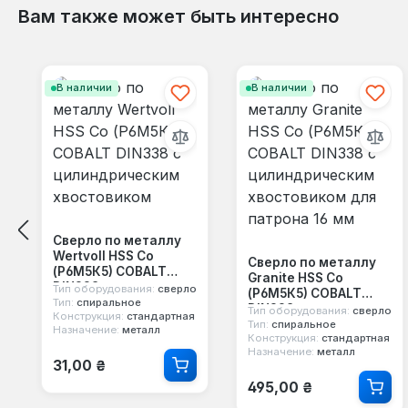
Вам также может быть интересно
Пропустить галерею продуктов
В наличии
В наличии
Сверло по металлу
Wertvoll HSS Co
Сверло по металлу
(Р6М5К5) COBALT
Granite HSS Co
DIN338 с
Тип оборудования:
сверло
(Р6М5К5) COBALT
цилиндрическим
Тип:
спиральное
DIN338 с
Тип оборудования:
сверло
Конструкция:
стандартная
хвостовиком
цилиндрическим
Тип:
спиральное
Назначение:
металл
Конструкция:
стандартная
хвостовиком для
Назначение:
металл
патрона 16 мм
Обычная цена:
31,00 ₴
Обычная цена:
495,00 ₴