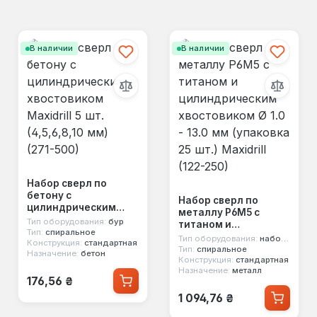
В наличии
В наличии
Набор сверл по
бетону с
Набор сверл по
цилиндрическим
металлу Р6М5 с
хвостовиком
Тип оборудования:
бур
титаном и
Maxidrill 5 шт.
Тип:
спиральное
цилиндрическим
Тип оборудования:
набор сверл
Конструкция:
стандартная
(4,5,6,8,10 мм) (271-
хвостовиком Ø 1.0 -
Тип:
спиральное
Назначение:
бетон
500)
Конструкция:
стандартная
13.0 мм (упаковка 25
Назначение:
металл
шт.) Maxidrill (122-
Обычная цена:
176,56 ₴
250)
Обычная цена:
1 094,76 ₴