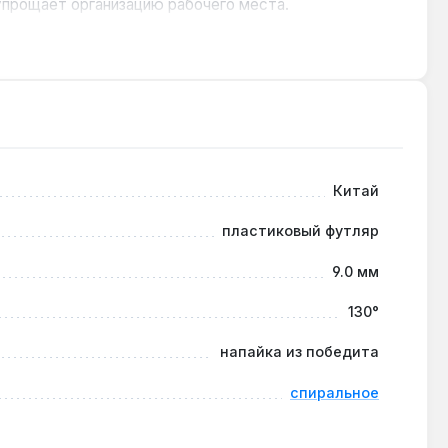
упрощает организацию рабочего места.
ремонте квартир или строительстве. Производство —
.
Китай
пластиковый футляр
9.0 мм
130°
напайка из победита
спиральное