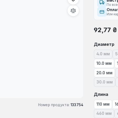
Быст
По все
Оплат
Или ка
Обычная це
92,77 ₴
Выберите
Диаметр
4.0 мм
5
(В наст
10.0 мм
20.0 мм
30.0 мм
(В наст
Выберите
Длина
110 мм
1
Номер продукта:
133754
460 мм
(В наст