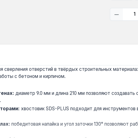
Количес
я сверления отверстий в твёрдых строительных материалах.
аботы с бетоном и кирпичом.
тенах:
диаметр 9.0 мм и длина 210 мм позволяют создавать 
.
аторами:
хвостовик SDS-PLUS подходит для инструментов в
лах:
победитовая напайка и угол заточки 130° позволяют ра