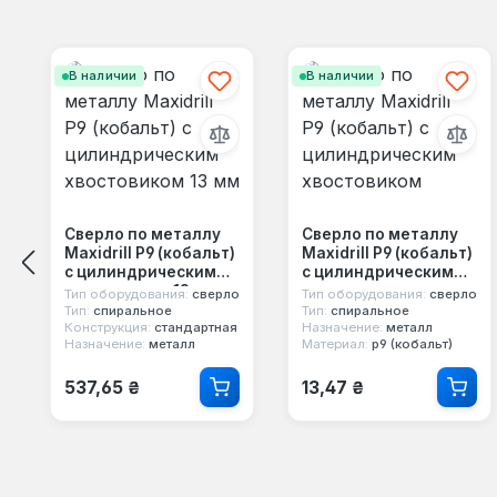
Пропустить галерею продуктов
В наличии
В наличии
Сверло по металлу
Сверло по металлу
Maxidrill Р9 (кобальт)
Maxidrill Р9 (кобальт)
с цилиндрическим
с цилиндрическим
хвостовиком 13 мм
хвостовиком
Тип оборудования:
сверло
Тип оборудования:
сверло
Тип:
спиральное
Тип:
спиральное
Конструкция:
стандартная
Назначение:
металл
Назначение:
металл
Материал:
p9 (кобальт)
Обычная цена:
Обычная цена:
537,65 ₴
13,47 ₴