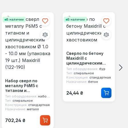
В наличии
В наличии
Сверло по бетону
Maxidrill с
цилиндрическим
хвостовиком
Тип оборудования:
бур
Тип:
спиральное
Конструкция:
стандартная
Набор сверл по
Назначение:
бетон
металлу Р6M5 с
Обычная цена:
титаном и
24,44 ₴
цилиндрическим
Тип оборудования:
набор сверл
хвостовиком Ø 1.0 -
Тип:
спиральное
Конструкция:
стандартная
10.0 мм (упаковка 19
Назначение:
металл
шт.) Maxidrill (122-
190)
Обычная цена:
702,24 ₴