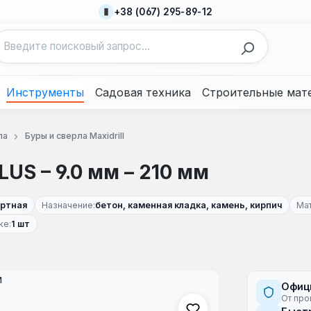
+38 (067) 295-89-12
Инструменты
Садовая техника
Строительные мат
ла
Буры и сверла Maxidrill
LUS – 9.0 мм – 210 мм
ртная
Назначение:
бетон, каменная кладка, камень, кирпич
Ма
ке:
1 шт
Офиц
От про