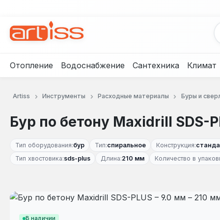
рейти к основному содержанию
Перейти к поиску
Перейти к основной навигации
Отопление
Водоснабжение
Сантехника
Климат
Artiss
Инструменты
Расходные материалы
Буры и свер
Бур по бетону Maxidrill SDS-P
Тип оборудования:
бур
Тип:
спиральное
Конструкция:
станда
Тип хвостовика:
sds-plus
Длина:
210 мм
Количество в упаков
Пропустить галерею изображений
В наличии