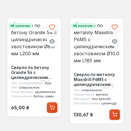
В наличии
В наличии
Сверло по бетону
Granite S4 с
Сверло по металлу
цилиндрическим
Maxidrill Р6М5 с
хвостовиком Ø8.0 мм
Тип оборудования:
бур
цилиндрическим
L200 мм
Тип:
спиральное
хвостовиком Ø10.0
Тип:
спиральное
Конструкция:
удлиненная
мм L185 мм
Назначение:
металл
Назначение:
бетон, камень, клинкер, керамика, гранит, мрамор, керамогранит, каменная кладка
Материал:
hss (p6m5)
Тип хвостовика:
цилиндрический
Обычная цена:
65,00 ₴
Обычная цена:
130,67 ₴