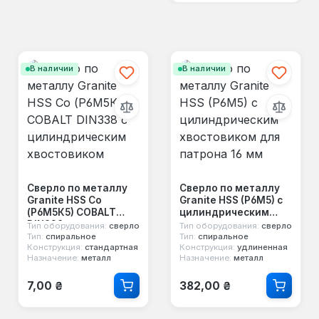
В наличии
В наличии
Сверло по металлу
Сверло по металлу
Granite HSS Co
Granite HSS (P6M5) с
(Р6М5К5) COBALT
цилиндрическим
DIN338 с
хвостовиком для
Тип оборудования:
сверло
Тип оборудования:
сверло
цилиндрическим
патрона 16 мм
Тип:
спиральное
Тип:
спиральное
Конструкция:
стандартная
Конструкция:
удлиненная
хвостовиком
Назначение:
металл
Назначение:
металл
Обычная цена:
Обычная цена:
7,00 ₴
382,00 ₴