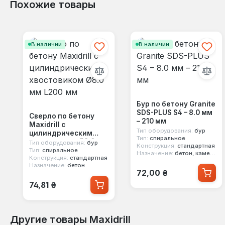
Похожие товары
Пропустить галерею продуктов
В наличии
В наличии
Бур по бетону Granite
SDS-PLUS S4 – 8.0 мм
Сверло по бетону
– 210 мм
Maxidrill с
Тип оборудования:
бур
цилиндрическим
Тип:
спиральное
хвостовиком Ø8.0 мм
Тип оборудования:
бур
Конструкция:
стандартная
L200 мм
Тип:
спиральное
Назначение:
бетон, камень, клинкер, керамика, гранит, мрамор, керамогранит, каменная кладка
Конструкция:
стандартная
Назначение:
бетон
Обычная цена:
72,00 ₴
Обычная цена:
74,81 ₴
Другие товары Maxidrill