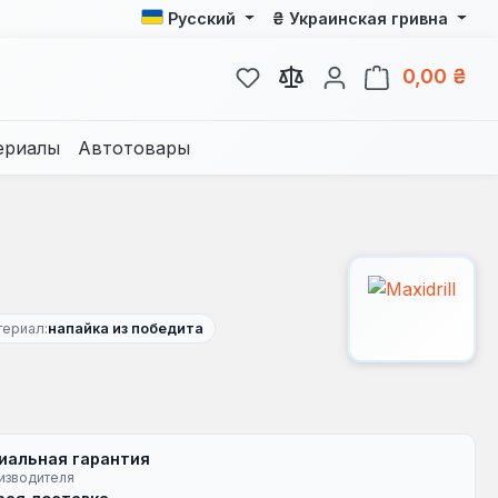
₴
Русский
Украинская гривна
У вас есть товары из спис
В к
0,00 ₴
ериалы
Автотовары
териал:
напайка из победита
иальная гарантия
изводителя