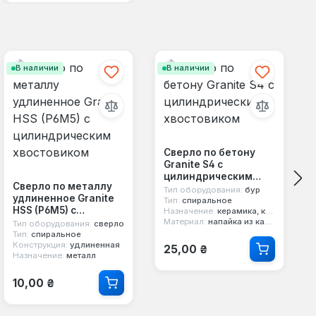
В наличии
В наличии
Сверло по бетону
Granite S4 с
цилиндрическим
Сверло по металлу
хвостовиком
Тип оборудования:
бур
удлиненное Granite
Тип:
спиральное
HSS (P6M5) с
Назначение:
керамика, камень, клинкер, гранит, мрамор, керамогранит, каменная кладка, бетон
цилиндрическим
Материал:
напайка из карбида вольфрама
Тип оборудования:
сверло
хвостовиком
Тип:
спиральное
Обычная цена:
Конструкция:
удлиненная
25,00 ₴
Назначение:
металл
Обычная цена:
10,00 ₴