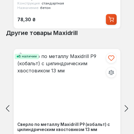
Конструкция:
стандартная
Назначение:
бетон
Обычная цена:
78,30 ₴
Другие товары Maxidrill
Пропустить галерею продуктов
В наличии
Сверло по металлу Maxidrill Р9 (кобальт) с
цилиндрическим хвостовиком 13 мм