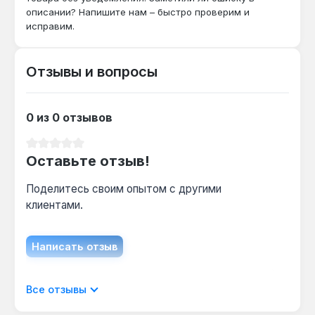
конструкция рассчитаны на ударное
описании? Напишите нам – быстро проверим и
исправим.
сверление бетона и кирпича, для кафеля
требуется алмазная коронка.
Отзывы и вопросы
Какой максимальный диаметр арматуры
выдерживает напайка?
0 из 0 отзывов
Победитовая напайка сохраняет режущие
свойства при контакте с арматурой до 12 мм,
Средний рейтинг 0 из 5 звезд
что типично для стеновых панелей в
Оставьте отзыв!
многоэтажных домах.
Поделитесь своим опытом с другими
клиентами.
Написать отзыв
Отображать отзывы только на текущем
Все отзывы
языке.