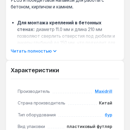
PLUS и победитовой напайкой для работы с
бетоном, кирпичом и камнем.
Для монтажа креплений в бетонных
стенах:
диаметр 11.0 мм и длина 210 мм
позволяют сверлить отверстия под дюбели и
анкеры глубиной до 150 мм, что подходит для
установки полок, карнизов и сантехнических
Читать полностью
креплений.
Совместимость с перфораторами:
Характеристики
хвостовик SDS-PLUS обеспечивает быструю
смену оснастки без ключа и надёжную
фиксацию в патроне, снижая вибрацию при
ударном сверлении.
Производитель
Maxidrill
Работа с армированным бетоном:
Страна производитель
Китай
победитовая напайка сохраняет остроту при
контакте с арматурой диаметром до 12 мм,
Тип оборудования
бур
что продлевает срок службы бура.
Отвод бурового шлама:
спиральная
Вид упаковки
пластиковый футляр