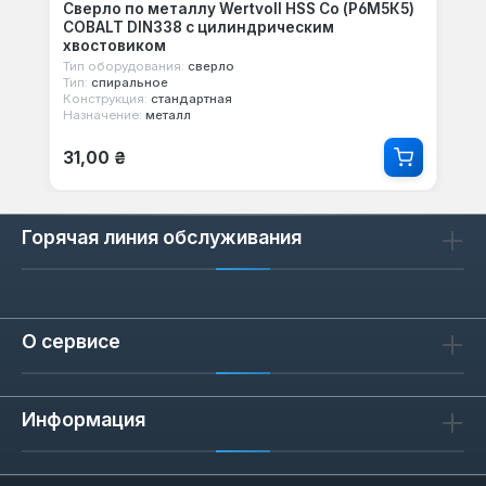
Сверло по металлу Wertvoll HSS Co (Р6М5К5)
COBALT DIN338 с цилиндрическим
хвостовиком
Тип оборудования:
сверло
Тип:
спиральное
Конструкция:
стандартная
Назначение:
металл
Обычная цена:
31,00 ₴
Горячая линия обслуживания
О сервисе
Информация