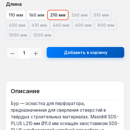
Выберите
Длина
110 мм
160 мм
210 мм
260 мм
310 мм
(В настоящее время эта о
(В настоящее 
400 мм
410 мм
460 мм
600 мм
800 мм
(В настоящее время эта опция недоступна.)
(В настоящее время эта опция недоступна.)
(В настоящее время эта опция нед
(В настоящее время эта
(В настояще
1000 мм
1200 мм
(В настоящее время эта опция недоступна.)
(В настоящее время эта опция недоступна.)
Количество продукта: введите желаем
Добавить в корзину
Описание
Бур — оснастка для перфоратора,
предназначенная для сверления отверстий в
твёрдых строительных материалах. Maxidrill SDS-
PLUS L210 мм Ø11.0 мм оснащён хвостовиком SDS-