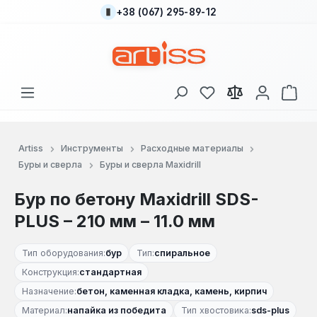
+38 (067) 295-89-12
Перейти к основному содержанию
У вас есть товары
В к
Artiss
Инструменты
Расходные материалы
Буры и сверла
Буры и сверла Maxidrill
Бур по бетону Maxidrill SDS-
PLUS – 210 мм – 11.0 мм
Тип оборудования:
бур
Тип:
спиральное
Конструкция:
стандартная
Назначение:
бетон, каменная кладка, камень, кирпич
Материал:
напайка из победита
Тип хвостовика:
sds-plus