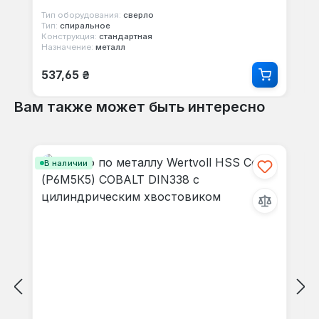
Тип оборудования:
сверло
Тип:
спиральное
Конструкция:
стандартная
Назначение:
металл
Обычная цена:
537,65 ₴
Вам также может быть интересно
Пропустить галерею продуктов
В наличии