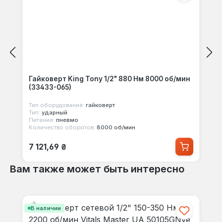
Гайковерт King Tony 1/2" 880 Нм 8000 об/мин
(33433-065)
Тип оборудования:
гайковерт
Тип:
ударный
Питание:
пневмо
Количество оборотов:
8000 об/мин
Обычная цена:
7 121,69 ₴
Вам также может быть интересно
Пропустить галерею продуктов
В наличии