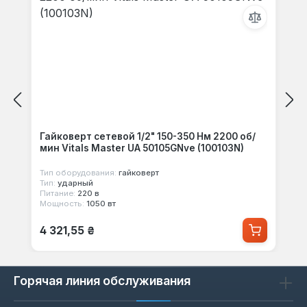
Гайковерт сетевой 1/2" 150-350 Нм 2200 об/
мин Vitals Master UA 50105GNve (100103N)
Тип оборудования:
гайковерт
Тип:
ударный
Питание:
220 в
Мощность:
1050 вт
Обычная цена:
4 321,55 ₴
Горячая линия обслуживания