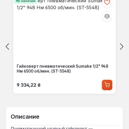
В наличии
Гайковерт пневматический Sumake 1/2" 948
Нм 6500 об/мин. (ST-5548)
Обычная цена:
9 334,22 ₴
Описание
Пневматический ударный гайковерт —