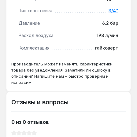
Подходит ли для работы с колесами
Тип хвостовика
3/4"
грузовиков?
Давление
6.2 бар
Да — крутящий момент 1085 Нм и квадрат
3/4 дюйма обеспечивают затяжку гаек колес
Расход воздуха
198 л/мин
грузовых автомобилей и автобусов без
дополнительного усилия.
Комплектация
гайковерт
Производитель может изменять характеристики
Какой компрессор нужен для работы?
товара без уведомления. Заметили ли ошибку в
Достаточно компрессора с
описании? Напишите нам – быстро проверим и
производительностью от 200 л/мин и
исправим.
давлением 6.2 бар — стандартные
параметры для большинства моделей на
Отзывы и вопросы
рынке Украины.
0 из 0 отзывов
Средний рейтинг 0 из 5 звезд