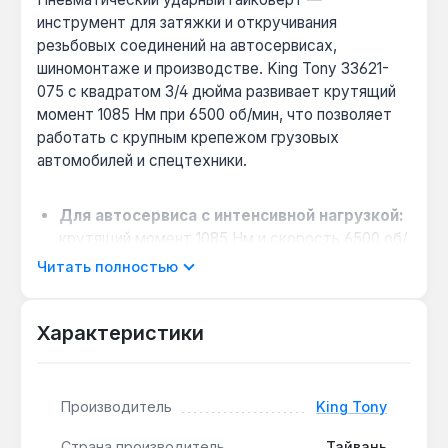
инструмент для затяжки и откручивания
резьбовых соединений на автосервисах,
шиномонтаже и производстве. King Tony 33621-
075 с квадратом 3/4 дюйма развивает крутящий
момент 1085 Нм при 6500 об/мин, что позволяет
работать с крупным крепежом грузовых
автомобилей и спецтехники.
Для автосервиса с интенсивной нагрузкой:
крутящий момент 1085 Нм и скорость 6500 об/
мин обеспечивают быструю затяжку
Читать полностью
колесных гаек грузовиков и автобусов без
остановки на охлаждение.
Характеристики
Выбор между 3 скоростями:
три режима
позволяют подобрать усилие для мелкого
крепежа (низкая скорость) или для
заржавевших болтов (высокая скорость с
Производитель
King Tony
ударом).
Страна производитель
Тайвань