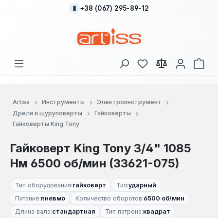
+38 (067) 295-89-12
Перейти к основному содержанию
У вас есть товары
В к
Artiss
Инструменты
Электроинструмент
Дрели и шуруповерты
Гайковерты
Гайковерты King Tony
Гайковерт King Tony 3/4" 1085
Нм 6500 об/мин (33621-075)
Тип оборудования:
гайковерт
Тип:
ударный
Питание:
пневмо
Количество оборотов:
6500 об/мин
Длина вала:
стандартная
Тип патрона:
квадрат