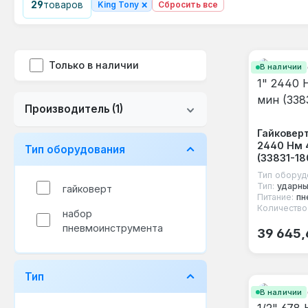
×
29
товаров
King Tony
Сбросить все
Только в наличии
В наличии
Производитель
(1)
Гайковерт
2440 Нм 
Тип оборудования
(33831-18
Тип оборуд
Тип:
ударн
гайковерт
Питание:
пн
Количество
набор
Обычная
пневмоинструмента
39 645,
Тип
В наличии