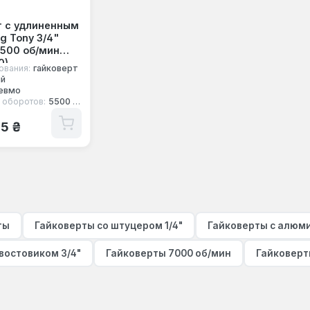
т с удлиненным
g Tony 3/4"
5500 об/мин
0)
ования:
гайковерт
ый
евмо
 оборотов:
5500 об/мин
 цена:
25 ₴
ты
Гайковерты со штуцером 1/4"
Гайковерты с алюм
востовиком 3/4"
Гайковерты 7000 об/мин
Гайковерт