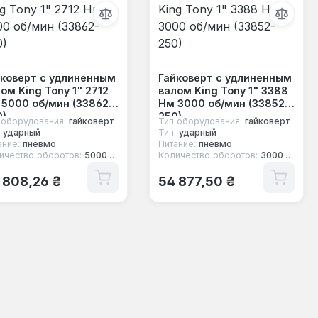
йковерт с удлиненным
Гайковерт с удлиненным
ом King Tony 1" 2712
валом King Tony 1" 3388
5000 об/мин (33862-
Нм 3000 об/мин (33852-
)
250)
 оборудования:
гайковерт
Тип оборудования:
гайковерт
ударный
Тип:
ударный
ание:
пневмо
Питание:
пневмо
ичество оборотов:
5000 об/мин
Количество оборотов:
3000 об/мин
ычная цена:
Обычная цена:
 808,26 ₴
54 877,50 ₴