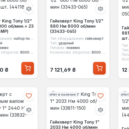
 King Tony 1/2"
Гайковерт King Tony 1/2"
000 об/мин.+ 23
880 Нм 8000 об/мин
Гай
8MP)
(33433-065)
881
шт.
ования:
набор пневмоинструмента
Тип оборудования:
гайковерт
ый
Тип:
ударный
Тип
евмо
Питание:
пневмо
Тип:
 оборотов:
8000 об/мин
Количество оборотов:
8000 об/мин
Пит
Кол
 цена:
Обычная цена:
Об
60 ₴
7 121,69 ₴
12
Нет в наличии
Нет
Гайковерт King Tony 1"
2033 Нм 4000 об/мин
Гай