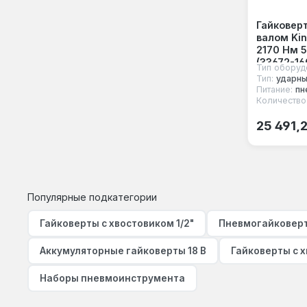
Гайковер
валом Kin
2170 Нм 
(33672-16
Тип оборуд
Тип:
ударн
Питание:
пн
Количество
Обычная
25 491,
Популярные подкатегории
Гайковерты с хвостовиком 1/2"
Пневмогайковер
Аккумуляторные гайковерты 18 В
Гайковерты с х
Наборы пневмоинструмента