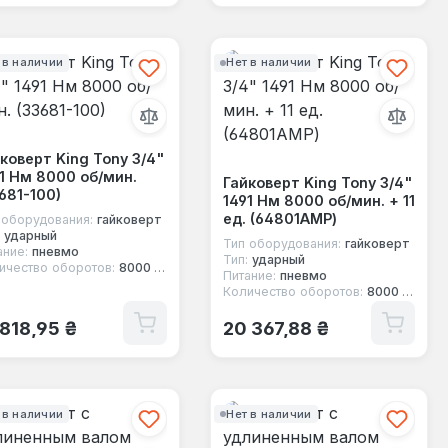
 в наличии
Нет в наличии
коверт King Tony 3/4"
1 Нм 8000 об/мин.
Гайковерт King Tony 3/4"
681-100)
1491 Нм 8000 об/мин. + 11
ед. (64801AMP)
 оборудования:
гайковерт
ударный
Тип оборудования:
гайковерт
ание:
пневмо
Тип:
ударный
ичество оборотов:
8000 об/мин
Питание:
пневмо
Количество оборотов:
8000 об/мин
ычная цена:
Обычная цена:
 818,95 ₴
20 367,88 ₴
 в наличии
Нет в наличии