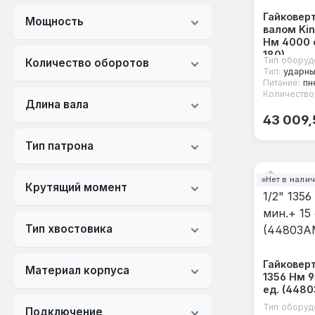
Гайковер
Мощность
валом Kin
Нм 4000 
180)
Тип оборуд
Количество оборотов
Тип:
ударн
Питание:
пн
Количество
Длина вала
Обычная
43 009,
Тип патрона
Нет в нали
Крутящий момент
Тип хвостовика
Гайковерт
Материал корпуса
1356 Нм 9
ед. (448
Тип оборуд
Подключение