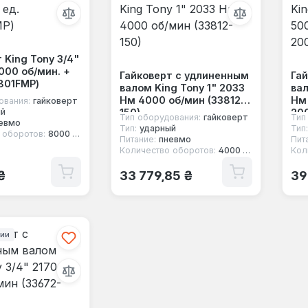
 King Tony 3/4"
000 об/мин. +
Гайковерт с удлиненным
Га
4801FMP)
валом King Tony 1" 2033
вал
Нм 4000 об/мин (33812-
Нм 
ования:
гайковерт
150)
200
ый
Тип оборудования:
гайковерт
Тип
евмо
Тип:
ударный
Тип:
 оборотов:
8000 об/мин
Питание:
пневмо
Пит
Количество оборотов:
4000 об/мин
Кол
 цена:
Обычная цена:
Об
₴
33 779,85 ₴
39
чии