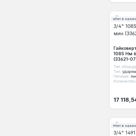
Нет в нали
Гайковерт
1085 Нм 
(33621-07
Тип оборуд
Тип:
ударн
Питание:
пн
Количество
Обычная
17 118,5
Нет в нали