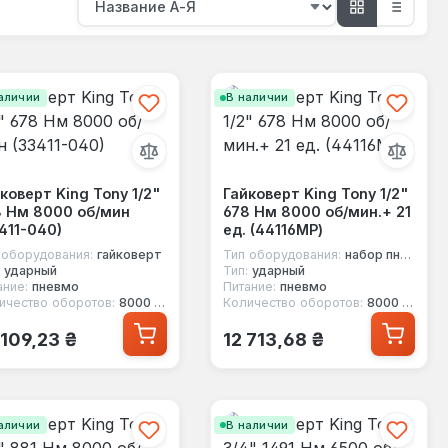
аличии
В наличии
коверт King Tony 1/2"
Гайковерт King Tony 1/2"
8 Нм 8000 об/мин
678 Нм 8000 об/мин.+ 21
411-040)
ед. (44116MP)
 оборудования:
гайковерт
Тип оборудования:
набор пневмоинструмента
ударный
Тип:
ударный
ание:
пневмо
Питание:
пневмо
ичество оборотов:
8000 об/мин
Количество оборотов:
8000 об/мин
ычная цена:
Обычная цена:
 109,23 ₴
12 713,68 ₴
аличии
В наличии