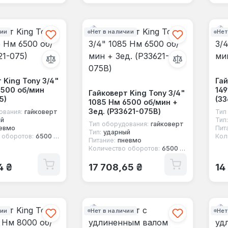
чии
Нет в наличии
Нет
 King Tony 3/4"
Гай
6500 об/мин
149
Гайковерт King Tony 3/4"
5)
(33
1085 Нм 6500 об/мин +
3ед. (P33621-075B)
ования:
гайковерт
Тип
ый
Тип:
Тип оборудования:
гайковерт
евмо
Пит
Тип:
ударный
 оборотов:
6500 об/мин
Кол
Питание:
пневмо
Количество оборотов:
6500 об/мин
 цена:
Обычная цена:
Об
4 ₴
17 708,65 ₴
14
чии
Нет в наличии
Нет