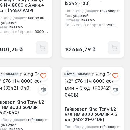
(33461-100)
8 Нм 8000 об/мин.+
шт. (44801AMP)
Тип оборудования:
гайковерт
Тип:
ударный
 оборудования:
набор пневмоинструмента
Питание:
пневмо
ударный
Количество оборотов:
9500 об/мин
ание:
пневмо
ичество оборотов:
8000 об/мин
ычная цена:
Обычная цена:
 001,25 ₴
10 656,79 ₴
 в наличии
Нет в наличии
коверт King Tony 1/2"
8 Нм 8000 об/мин
Гайковерт King Tony 1/2"
421-040)
678 Нм 8000 об/мин + 3
од. (P33421-040B)
 оборудования:
гайковерт
ударный
Тип оборудования:
гайковерт
ание:
пневмо