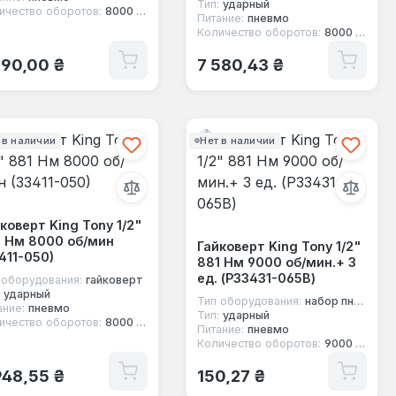
Тип:
ударный
ичество оборотов:
8000 об/мин
Питание:
пневмо
Количество оборотов:
8000 об/мин
ычная цена:
Обычная цена:
290,00 ₴
7 580,43 ₴
 в наличии
Нет в наличии
коверт King Tony 1/2"
1 Нм 8000 об/мин
Гайковерт King Tony 1/2"
411-050)
881 Нм 9000 об/мин.+ 3
ед. (P33431-065B)
 оборудования:
гайковерт
ударный
Тип оборудования:
набор пневмоинструмента
ание:
пневмо
Тип:
ударный
ичество оборотов:
8000 об/мин
Питание:
пневмо
Количество оборотов:
9000 об/мин
ычная цена:
Обычная цена:
948,55 ₴
150,27 ₴