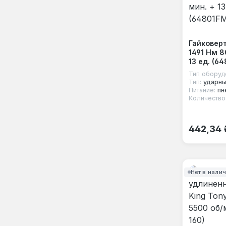
Гайковерт
1491 Нм 8
13 ед. (6
Тип оборуд
Тип:
ударн
Питание:
пн
Количество
Обычная
442,34 
Нет в нали