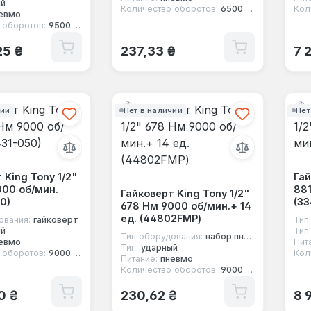
ый
Количество оборотов:
6500 об/мин
Кол
евмо
 оборотов:
9500 об/мин
 цена:
Обычная цена:
Об
25 ₴
237,33 ₴
7 
чии
Нет в наличии
Нет
 King Tony 1/2"
Гай
000 об/мин.
88
Гайковерт King Tony 1/2"
0)
(33
678 Нм 9000 об/мин.+ 14
ед. (44802FMP)
ования:
гайковерт
Тип
ый
Тип:
Тип оборудования:
набор пневмоинструмента
евмо
Пит
Тип:
ударный
 оборотов:
9000 об/мин
Кол
Питание:
пневмо
Количество оборотов:
9000 об/мин
 цена:
Обычная цена:
Об
0 ₴
230,62 ₴
8 