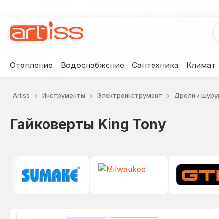
рейти к основному содержанию
Перейти к поиску
Перейти к основной навигации
Отопление
Водоснабжение
Сантехника
Климат
Artiss
Инструменты
Электроинструмент
Дрели и шуру
Гайковерты King Tony