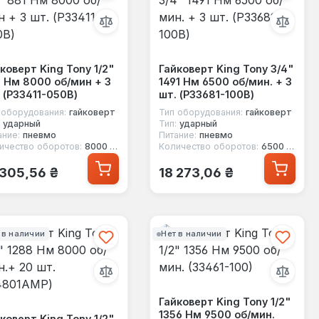
коверт King Tony 1/2"
Гайковерт King Tony 3/4"
 Нм 8000 об/мин + 3
1491 Нм 6500 об/мин. + 3
 (P33411-050B)
шт. (P33681-100B)
 оборудования:
гайковерт
Тип оборудования:
гайковерт
ударный
Тип:
ударный
ание:
пневмо
Питание:
пневмо
ичество оборотов:
8000 об/мин
Количество оборотов:
6500 об/мин
ычная цена:
Обычная цена:
 305,56 ₴
18 273,06 ₴
 в наличии
Нет в наличии
Гайковерт King Tony 1/2"
1356 Нм 9500 об/мин.
коверт King Tony 1/2"