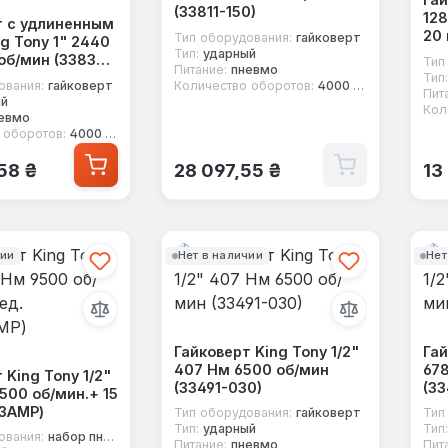
(33811-150)
128
т с удлиненным
20 
Тип оборудования:
гайковерт
g Tony 1" 2440
Тип:
ударный
об/мин (33832-
Тип
Питание:
пневмо
Тип:
ования:
гайковерт
Количество оборотов:
4000 об/мин
Пит
ый
Кол
евмо
 оборотов:
4000 об/мин
 цена:
Обычная цена:
Об
58 ₴
28 097,55 ₴
13
чии
Нет в наличии
Нет
Гайковерт King Tony 1/2"
Гай
407 Нм 6500 об/мин
67
 King Tony 1/2"
(33491-030)
(33
500 об/мин.+ 15
03AMP)
Тип оборудования:
гайковерт
Тип
Тип:
ударный
Тип:
ования:
набор пневмоинструмента
Питание:
пневмо
Пит