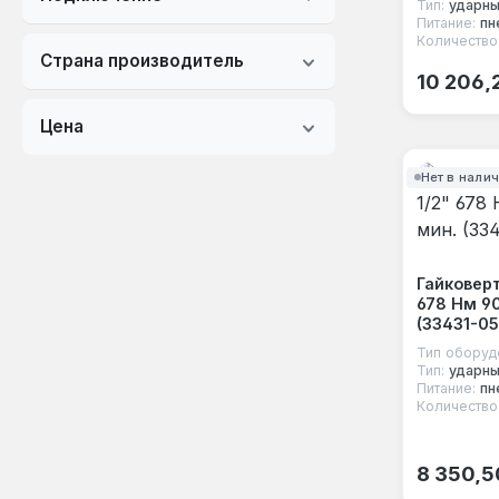
Тип:
ударн
Питание:
пн
Количество
Страна производитель
Обычная
10 206,
Цена
Нет в нали
Гайковерт
678 Нм 9
(33431-05
Тип оборуд
Тип:
ударн
Питание:
пн
Количество
Обычная
8 350,5