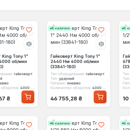
В наличии
В н
 King Tony 1"
Гайковерт King Tony 1"
Гай
4000 об/мин
2440 Нм 4000 об/мин
67
0)
(33841-180)
(33
ования:
гайковерт
Тип оборудования:
гайковерт
Тип
ый
Тип:
ударный
Тип:
евмо
Питание:
пневмо
Пит
 оборотов:
4000 об/мин
Количество оборотов:
4000 об/мин
Кол
 цена:
Обычная цена:
Об
67 ₴
46 755,28 ₴
10
В наличии
В н