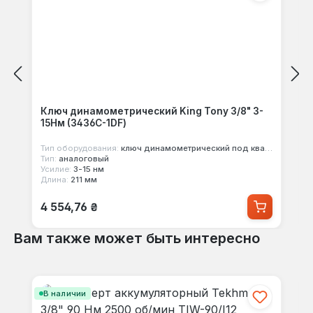
Ключ динамометрический King Tony 3/8" 3-
15Нм (3436C-1DF)
Тип оборудования:
ключ динамометрический под квадрат
Тип:
аналоговый
Усилие:
3-15 нм
Длина:
211 мм
Обычная цена:
4 554,76 ₴
Вам также может быть интересно
Пропустить галерею продуктов
В наличии