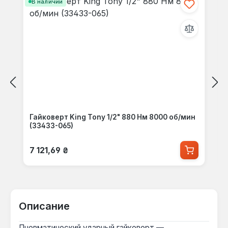
В наличии
Гайковерт King Tony 1/2" 880 Нм 8000 об/мин
(33433-065)
Обычная цена:
7 121,69 ₴
Описание
Пневматический ударный гайковерт —