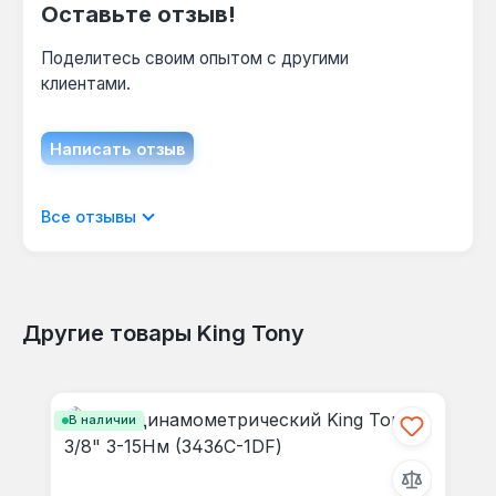
При расходе воздуха 190 л/мин и интенсивной
Оставьте отзыв!
эксплуатации 8 часов в день рекомендуется
смазывать механизм каждые 2-3 дня — это
Поделитесь своим опытом с другими
продлевает ресурс ударного механизма до
клиентами.
2-3 лет.
Написать отзыв
Отображать отзывы только на текущем
Все отзывы
языке.
Другие товары King Tony
Отзывов не найдено. Делитесь
Пропустить галерею продуктов
своими мыслями с другими.
В наличии