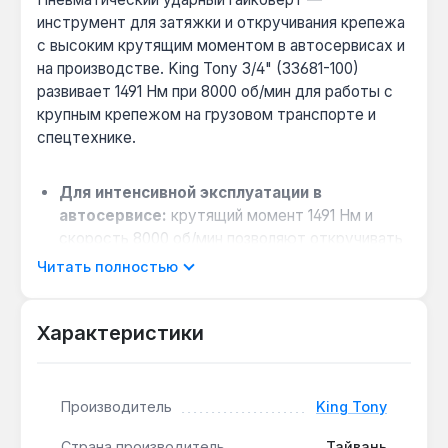
инструмент для затяжки и откручивания крепежа
с высоким крутящим моментом в автосервисах и
на производстве. King Tony 3/4" (33681-100)
развивает 1491 Нм при 8000 об/мин для работы с
крупным крепежом на грузовом транспорте и
спецтехнике.
Для интенсивной эксплуатации в
автосервисе:
крутящий момент 1491 Нм и
скорость 8000 об/мин позволяют откручивать
закисшие гайки колёс грузовиков и автобусов
Читать полностью
без предварительного нагрева — экономия
времени до 30% на каждое колесо.
Характеристики
Выбор для работы с крупным крепежом:
четыре скорости дают возможность
подобрать оптимальный режим для крепежа
от M12 до M30 — от аккуратной затяжки до
Производитель
King Tony
максимального усилия для демонтажа.
Страна производитель
Тайвань