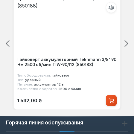
Гайковерт аккумуляторный Tekhmann 3/8" 90
Нм 2500 об/мин TIW-90/I12 (850188)
Тип оборудования:
гайковерт
Тип:
ударный
Питание:
аккумулятор 12 в
Количество оборотов:
2500 об/мин
Обычная цена:
1 532,00 ₴
Горячая линия обслуживания