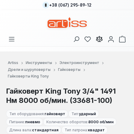
+38 (067) 295-89-12
Перейти к основному содержанию
У вас есть товары
В к
Artiss
Инструменты
Электроинструмент
Дрели и шуруповерты
Гайковерты
Гайковерты King Tony
Гайковерт King Tony 3/4" 1491
Нм 8000 об/мин. (33681-100)
Тип оборудования:
гайковерт
Тип:
ударный
Питание:
пневмо
Количество оборотов:
8000 об/мин
Длина вала:
стандартная
Тип патрона:
квадрат