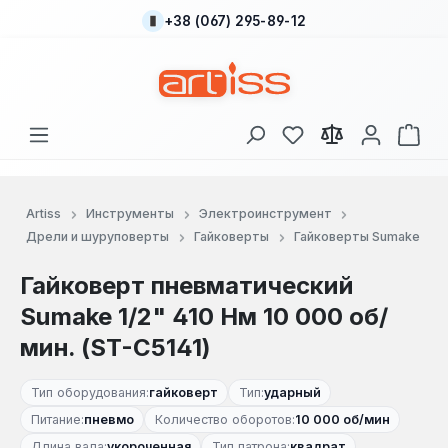
+38 (067) 295-89-12
Перейти к основному содержанию
У вас есть товары
В к
Artiss
Инструменты
Электроинструмент
Дрели и шуруповерты
Гайковерты
Гайковерты Sumake
Гайковерт пневматический
Sumake 1/2" 410 Нм 10 000 об/
мин. (ST-C5141)
Тип оборудования:
гайковерт
Тип:
ударный
Питание:
пневмо
Количество оборотов:
10 000 об/мин
Длина вала:
укороченная
Тип патрона:
квадрат