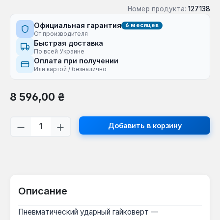
Номер продукта:
127138
Официальная гарантия
6 месяцев
От производителя
Быстрая доставка
По всей Украине
Оплата при получении
Или картой / безналично
Обычная цена:
8 596,00 ₴
Количество продукта: введите желаем
Добавить в корзину
Описание
Пневматический ударный гайковерт —