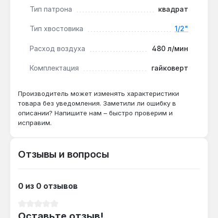
болтов на грузовом транспорте?
Тип патрона
квадрат
Да — крутящий момент 410 Нм и ударный
Тип хвостовика
1/2"
механизм обеспечивают срыв крепежа с
резьбой M12–M16, характерной для грузовой
Расход воздуха
480 л/мин
техники.
Комплектация
гайковерт
Какой компрессор нужен для работы?
Производитель может изменять характеристики
Расход воздуха 480 л/мин требует
товара без уведомления. Заметили ли ошибку в
компрессора с производительностью не
описании? Напишите нам – быстро проверим и
менее 600 л/мин и ресивером от 50 л для
исправим.
стабильной работы.
Отзывы и вопросы
0 из 0 отзывов
Средний рейтинг 0 из 5 звезд
Оставьте отзыв!