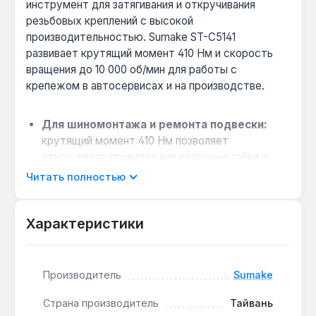
инструмент для затягивания и откручивания
резьбовых креплений с высокой
производительностью. Sumake ST-C5141
развивает крутящий момент 410 Нм и скорость
вращения до 10 000 об/мин для работы с
крепежом в автосервисах и на производстве.
Для шиномонтажа и ремонта подвески:
крутящий момент 410 Нм позволяет
откручивать прикипевшие колесные гайки и
болты ходовой части без предварительного
Читать полностью
смачивания.
Компактность для работы в стесненных
Характеристики
условиях:
длина корпуса 125 мм и вес 1.25 кг
обеспечивают доступ к крепежу в моторном
отсеке и арках колес.
Производитель
Sumake
Совместимость с оснасткой 1/2":
квадратный драйвер подходит для
Страна производитель
Тайвань
стандартных торцевых головок и удлинителей,