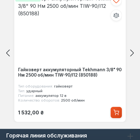
Гайковерт аккумуляторный Tekhmann 3/8" 90
Нм 2500 об/мин TIW-90/I12 (850188)
Тип оборудования:
гайковерт
Тип:
ударный
Питание:
аккумулятор 12 в
Количество оборотов:
2500 об/мин
Обычная цена:
1 532,00 ₴
Горячая линия обслуживания