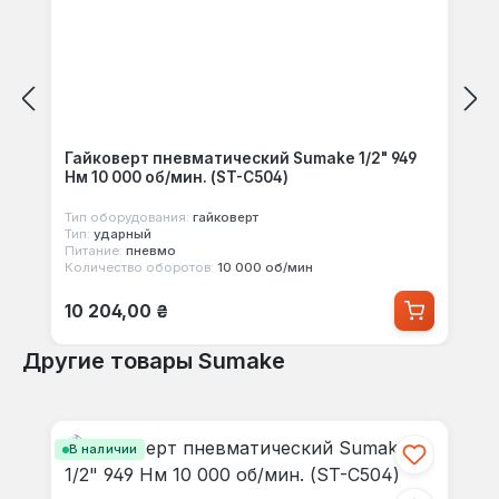
Гайковерт пневматический Sumake 1/2" 949
Нм 10 000 об/мин. (ST-C504)
Тип оборудования:
гайковерт
Тип:
ударный
Питание:
пневмо
Количество оборотов:
10 000 об/мин
Обычная цена:
10 204,00 ₴
Другие товары Sumake
Пропустить галерею продуктов
В наличии