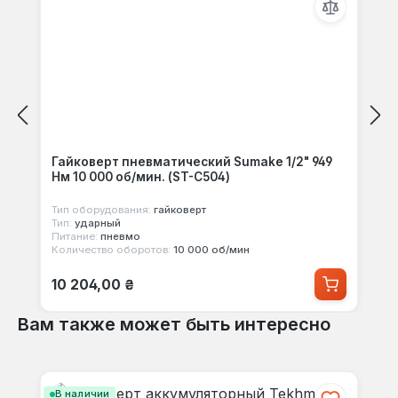
Гайковерт пневматический Sumake 1/2" 949
Нм 10 000 об/мин. (ST-C504)
Тип оборудования:
гайковерт
Тип:
ударный
Питание:
пневмо
Количество оборотов:
10 000 об/мин
Обычная цена:
10 204,00 ₴
Вам также может быть интересно
Пропустить галерею продуктов
В наличии