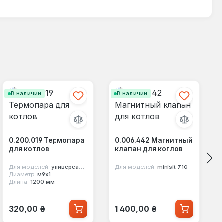
В наличии
В наличии
0.200.019 Термопара
0.006.442 Магнитный
для котлов
клапан для котлов
Для моделей:
универсальная
Для моделей:
minisit 710
Диаметр:
м9х1
Длина:
1200 мм
Обычная цена:
Обычная цена:
320,00 ₴
1 400,00 ₴