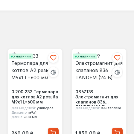
В наличии
В наличии
0.200.233 Термопара
0.967.139
для котлов A2 резьба
Электромагнит для
М9х1 L=600 мм
клапанов 836
TANDEM (24 В)
Для моделей:
универсальная
Для моделей:
836 tandem
Диаметр:
м9х1
Длина:
600 мм
Обычная цена:
Обычная цена:
240,00 ₴
1 850,00 ₴