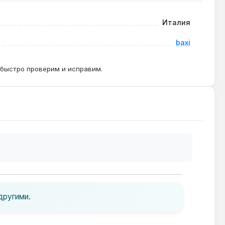
Италия
де из строя — средний ресурс 8-10 лет
baxi
 быстро проверим и исправим.
другими.