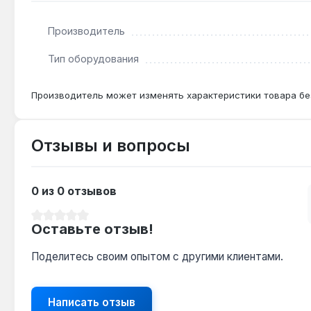
Производитель
Как часто нужно обслуживать газовый клапан?
При нормальных условиях (газ без примесей, стаби
Тип оборудования
эксплуатации.
Производитель может изменять характеристики товара бе
Отзывы и вопросы
0 из 0 отзывов
Средний рейтинг 0 из 5 звезд
Оставьте отзыв!
Поделитесь своим опытом с другими клиентами.
Написать отзыв