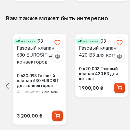
Вам также может быть интересно
Пропустить галерею продуктов
В наличии
В наличии
0.420.003 Газовый
клапан 420 B3 для
0.630.093 Газовый
котлов
клапан 630 EUROSIT
Обычная цена:
для конвекторов
1 900,00 ₴
Для моделей:
атон, корди, росс, житомир, конвектор, модуль
Обычная цена:
3 200,00 ₴