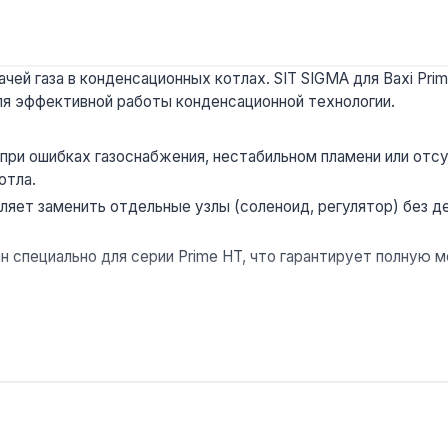
чей газа в конденсационных котлах. SIT SIGMA для Baxi Pri
для эффективной работы конденсационной технологии.
при ошибках газоснабжения, нестабильном пламени или отсу
отла.
ляет заменить отдельные узлы (соленоид, регулятор) без 
н специально для серии Prime HT, что гарантирует полную
денсационных котлов Baxi Prime HT. Производство — Италия.
для серии Prime HT, для других моделей Baxi требуется пр