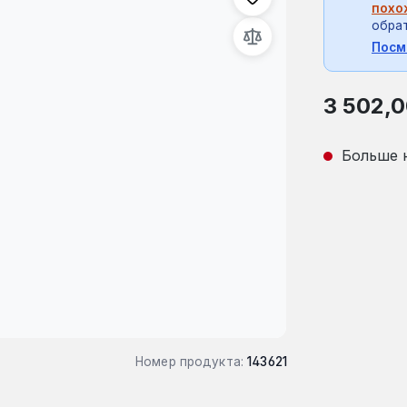
похо
обрат
Посм
Обычная це
3 502,0
Больше 
Номер продукта:
143621