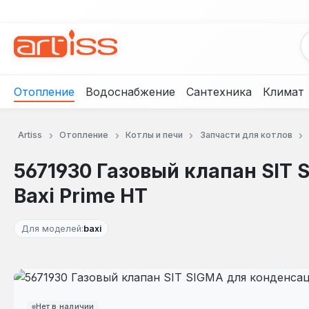
рейти к основному содержанию
Перейти к поиску
Перейти к основной навигации
Отопление
Водоснабжение
Сантехника
Климат
Artiss
Отопление
Котлы и печи
Запчасти для котлов
5671930 Газовый клапан SIT 
Baxi Prime HT
Для моделей:
baxi
Пропустить галерею изображений
Нет в наличии