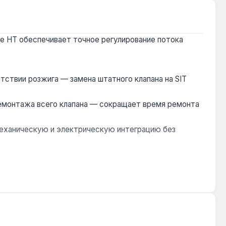
me HT обеспечивает точное регулирование потока
тствии розжига — замена штатного клапана на SIT
демонтажа всего клапана — сокращает время ремонта
 механическую и электрическую интеграцию без
 Гарантия 1 год, доставка по Украине.
оверка совместимости по каталогу запчастей.