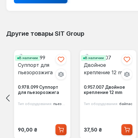
Другие товары SIT Group
Пропустить галерею продуктов
В наличии
В наличии
0.978.099 Суппорт
0.957.007 Двойное
для пьезорозжига
крепление 12 mm
Тип оборудования:
пьезорозжиг
Тип оборудования:
байпас
Обычная цена:
Обычная цена:
90,00 ₴
37,50 ₴