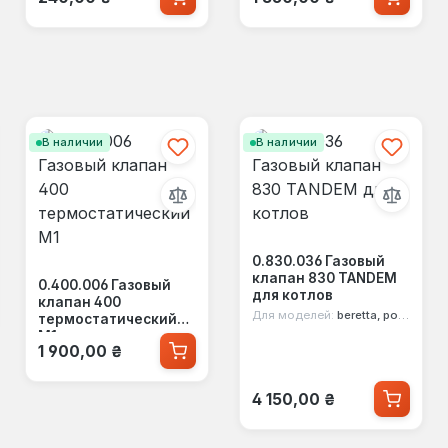
В наличии
В наличии
0.830.036 Газовый
клапан 830 TANDEM
0.400.006 Газовый
для котлов
клапан 400
Для моделей:
beretta, росс, protherm
термостатический
М1
Обычная цена:
1 900,00 ₴
Обычная цена:
4 150,00 ₴