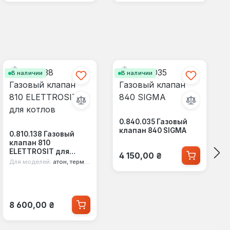
В наличии
В наличии
0.840.035 Газовый
клапан 840 SIGMA
0.810.138 Газовый
клапан 810
Обычная цена:
ELETTROSIT для
4 150,00 ₴
котлов
Для моделей:
атон, термобар, колви, росс
Обычная цена:
8 600,00 ₴