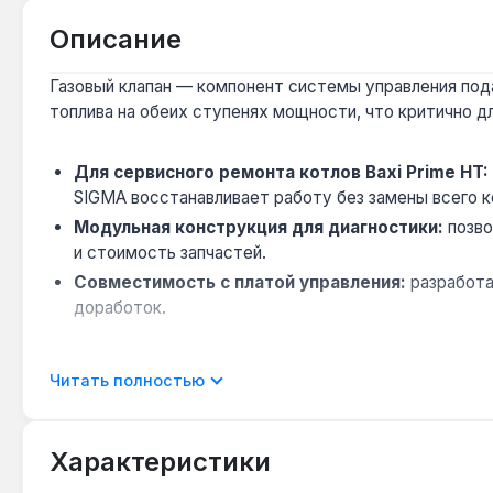
Описание
Газовый клапан — компонент системы управления пода
топлива на обеих ступенях мощности, что критично 
Для сервисного ремонта котлов Baxi Prime HT:
SIGMA восстанавливает работу без замены всего к
Модульная конструкция для диагностики:
позво
и стоимость запчастей.
Совместимость с платой управления:
разработа
доработок.
Применяется для профессионального обслуживания кон
Читать полностью
Подходит ли для котлов Baxi других серий?
Характеристики
Нет — клапан SIT SIGMA разработан исключительно 