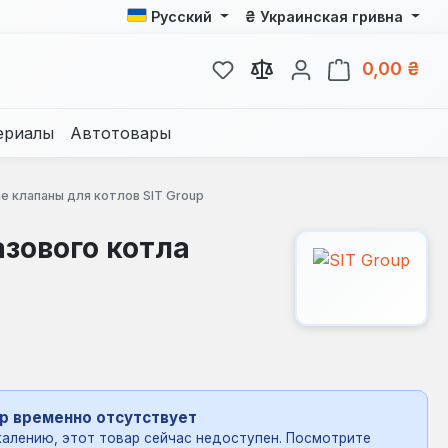
₴
Русский
Украинская гривна
У вас есть товары из спис
В к
0,00 ₴
ериалы
Автотовары
е клапаны для котлов SIT Group
азового котла
р временно отсутствует
алению, этот товар сейчас недоступен. Посмотрите