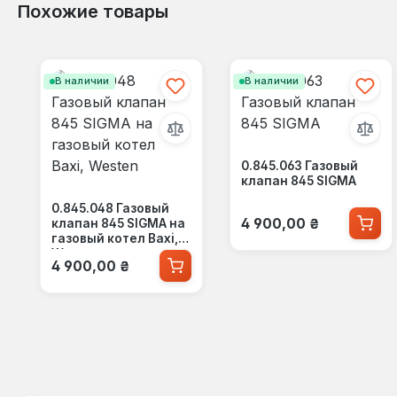
Похожие товары
Пропустить галерею продуктов
В наличии
В наличии
0.845.063 Газовый
клапан 845 SIGMA
0.845.048 Газовый
Обычная цена:
4 900,00 ₴
клапан 845 SIGMA на
газовый котел Baxi,
Westen
Обычная цена:
4 900,00 ₴