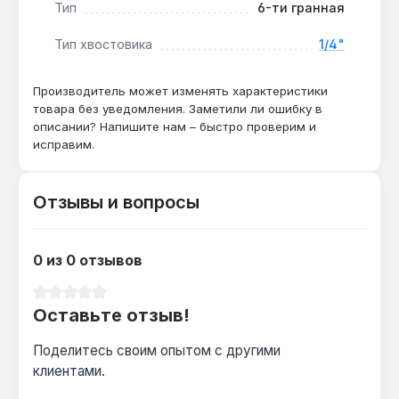
доступ к крепежу M6 в ограниченном
Тип
6-ти гранная
пространстве. Гарантия 1 год, доставка по
Тип хвостовика
1/4"
Украине.
Производитель может изменять характеристики
Подходит ли для работы с ударным
товара без уведомления. Заметили ли ошибку в
описании? Напишите нам – быстро проверим и
гайковертом?
исправим.
Нет — головка предназначена только для
ручного инструмента с моментом до 25 Н·м,
ударные нагрузки могут привести к
Отзывы и вопросы
разрушению хвостовика 1/4".
0 из 0 отзывов
Какой крепёж можно затягивать этой
головкой?
Средний рейтинг 0 из 5 звезд
Оставьте отзыв!
Метрические гайки и болты M6 с
шестигранной головкой под ключ 6 мм —
Поделитесь своим опытом с другими
стандартный размер для бытовой техники,
клиентами.
мебели и автомобильных креплений.