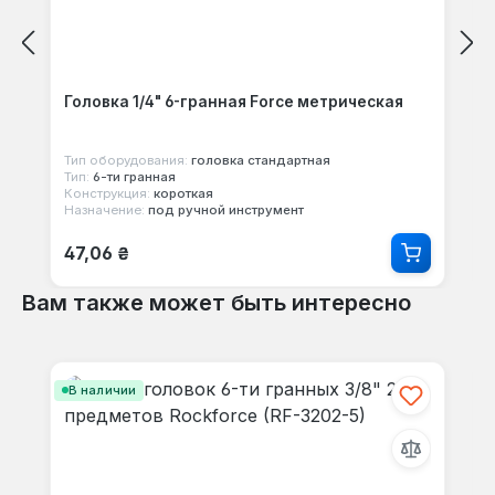
Головка 1/4" 6-гранная Force метрическая
Тип оборудования:
головка стандартная
Тип:
6-ти гранная
Конструкция:
короткая
Назначение:
под ручной инструмент
Обычная цена:
47,06 ₴
Вам также может быть интересно
Пропустить галерею продуктов
В наличии