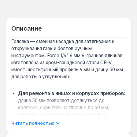
Описание
Головка — сменная насадка для затягивания и
откручивания гаек и болтов ручным
инструментом. Force 1/4" 6 мм 6-гранная длинная
изготовлена из хром-ванадиевой стали CR-V,
имеет шестигранный профиль 6 мм и длину 50 мм
для работы в углублениях.
Для ремонта в нишах и корпусах приборов:
длина 50 мм позволяет дотянуться до
крепежа, скрытого на глубине до 40 мм,
например в монтажных коробках или за
панелями бытовой техники.
Читать полностью
Совместимость с ручным инструментом:
хвостовик 1/4" квадратного типа подходит для