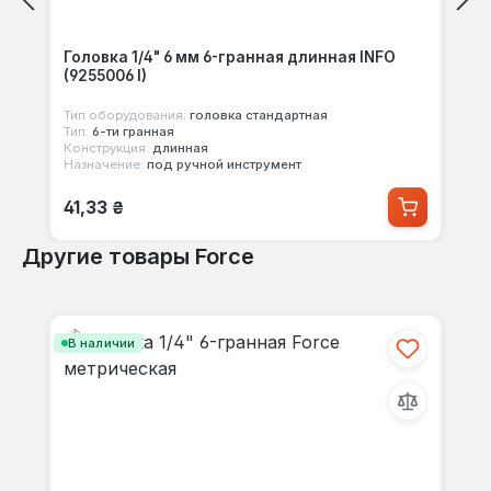
Головка 1/4" 6 мм 6-гранная длинная INFO
(9255006 I)
Тип оборудования:
головка стандартная
Тип:
6-ти гранная
Конструкция:
длинная
Назначение:
под ручной инструмент
Обычная цена:
41,33 ₴
Другие товары Force
Пропустить галерею продуктов
В наличии