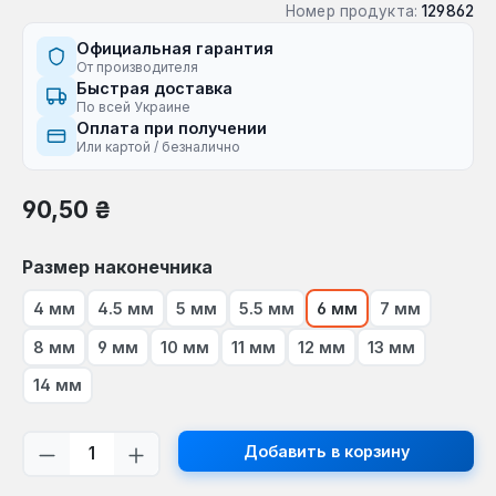
Номер продукта:
129862
Официальная гарантия
От производителя
Быстрая доставка
По всей Украине
Оплата при получении
Или картой / безналично
Обычная цена:
90,50 ₴
Выберите
Размер наконечника
4 мм
4.5 мм
5 мм
5.5 мм
6 мм
7 мм
8 мм
9 мм
10 мм
11 мм
12 мм
13 мм
14 мм
Количество продукта: введите желаем
Добавить в корзину