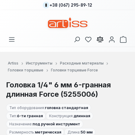
+38 (067) 295-89-12
Перейти к основному содержанию
У вас есть товары
В к
Artiss
Инструменты
Расходные материалы
Головки торцевые
Головки торцевые Force
Головка 1/4" 6 мм 6-гранная
длинная Force (5255006)
Тип оборудования:
головка стандартная
Тип:
6-ти гранная
Конструкция:
длинная
Назначение:
под ручной инструмент
Размерность:
метрическая
Длина:
50 мм