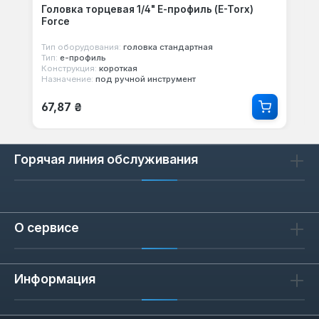
Головка торцевая 1/4" Е-профиль (E-Torx)
Force
Тип оборудования:
головка стандартная
Тип:
е-профиль
Конструкция:
короткая
Назначение:
под ручной инструмент
Обычная цена:
67,87 ₴
Горячая линия обслуживания
О сервисе
Информация