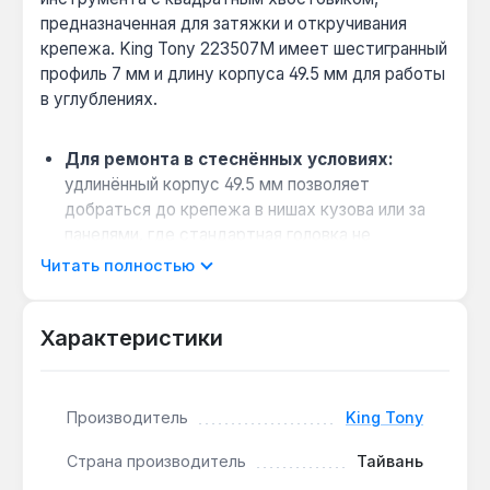
предназначенная для затяжки и откручивания
крепежа. King Tony 223507M имеет шестигранный
профиль 7 мм и длину корпуса 49.5 мм для работы
в углублениях.
Для ремонта в стеснённых условиях:
удлинённый корпус 49.5 мм позволяет
добраться до крепежа в нишах кузова или за
панелями, где стандартная головка не
помещается.
Читать полностью
Совместимость с трещотками и
воротками:
хвостовик 1/4" подходит для
Характеристики
большинства ручных гайковёртов, трещоток и
воротков — универсальное решение для
автосервиса.
Производитель
King Tony
Износостойкость при высоких нагрузках:
сталь CR-V (хромованадиевая) обеспечивает
Страна производитель
Тайвань
сопротивление деформации при крутящем