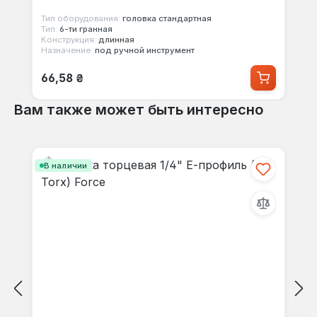
Тип оборудования:
головка стандартная
Тип:
6-ти гранная
Конструкция:
длинная
Назначение:
под ручной инструмент
Обычная цена:
66,58 ₴
Вам также может быть интересно
Пропустить галерею продуктов
В наличии