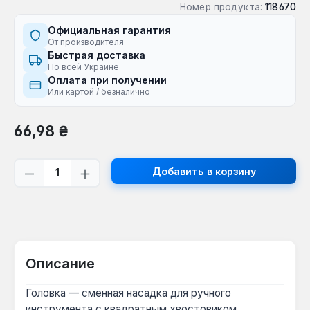
Номер продукта:
118670
Официальная гарантия
От производителя
Быстрая доставка
По всей Украине
Оплата при получении
Или картой / безналично
Обычная цена:
66,98 ₴
Количество продукта: введите желаем
Добавить в корзину
Описание
Головка — сменная насадка для ручного
инструмента с квадратным хвостовиком,