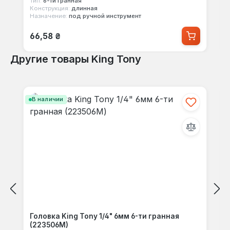
Тип:
6-ти гранная
Конструкция:
длинная
Назначение:
под ручной инструмент
Обычная цена:
66,58 ₴
Другие товары King Tony
Пропустить галерею продуктов
В наличии
Головка King Tony 1/4" 6мм 6-ти гранная
(223506M)