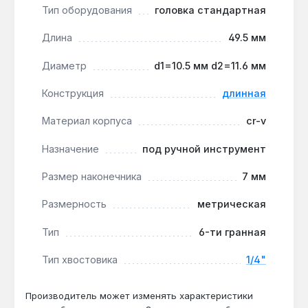
моменте до 30 Н·м, типичном для ручного
Тип оборудования
головка стандартная
инструмента.
Точная посадка на крепёж:
шестигранный
Длина
49.5 мм
профиль 7 мм с метрической размерностью
Диаметр
d1=10.5 мм d2=11.6 мм
минимизирует люфт и предотвращает срыв
граней гайки или болта.
Конструкция
длинная
Производство Тайвань:
контроль качества на
этапе ковки и термообработки гарантирует
Материал корпуса
cr-v
стабильность твёрдости по шкале HRC 45-50.
Назначение
под ручной инструмент
Головка King Tony 223507M подходит для
Размер наконечника
7 мм
обслуживания автомобилей, мотоциклов и
бытовой техники — везде, где требуется работа
Размерность
метрическая
с крепежом M4-M6 в ограниченном
Тип
6-ти гранная
пространстве. Гарантия 1 год, доставка по
Украине.
Тип хвостовика
1/4"
Производитель может изменять характеристики
Подходит ли для работы с ударным