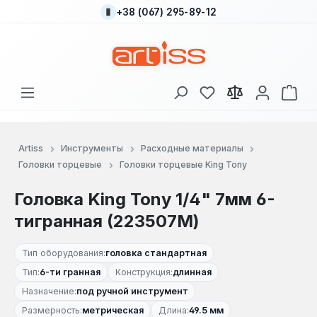
+38 (067) 295-89-12
Перейти к основному содержанию
У вас есть товары
В к
Artiss
Инструменты
Расходные материалы
Головки торцевые
Головки торцевые King Tony
Головка King Tony 1/4" 7мм 6-
тигранная (223507M)
Тип оборудования:
головка стандартная
Тип:
6-ти гранная
Конструкция:
длинная
Назначение:
под ручной инструмент
Размерность:
метрическая
Длина:
49.5 мм