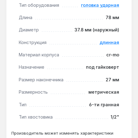
стирание при эксплуатации и упрощает
Тип оборудования
головка ударная
идентификацию инструмента.
Производство США:
головка изготовлена в
Длина
78 мм
США, что подтверждает высокие стандарты
Диаметр
37.8 мм (наружный)
качества и контроль на всех этапах
производства.
Конструкция
длинная
Материал корпуса
cr-mo
Головка Milwaukee 1/2" SKT 27 мм предназначена
для профессионального использования в
Назначение
под гайковерт
автосервисах, на производстве и в
строительстве, где требуется надежность при
Размер наконечника
27 мм
работе с крупными гайками под высокими
нагрузками. Гарантия от производителя, доставка
Размерность
метрическая
по Украине.
Тип
6-ти гранная
Тип хвостовика
1/2"
Подходит ли головка для работы с
ударным гайковертом?
Производитель может изменять характеристики
Да — конструкция из стали CR-MO и