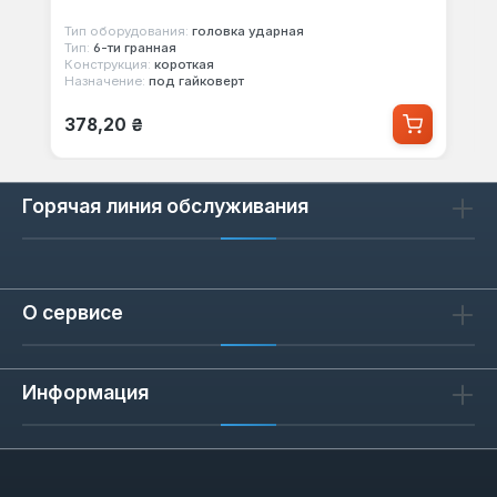
Тип оборудования:
головка ударная
Тип:
6-ти гранная
Конструкция:
короткая
Назначение:
под гайковерт
Обычная цена:
378,20 ₴
Горячая линия обслуживания
О сервисе
Информация