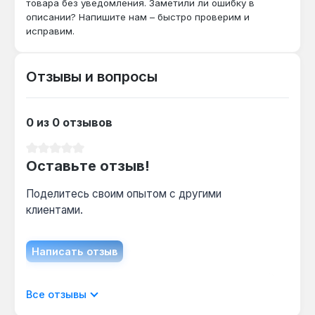
товара без уведомления. Заметили ли ошибку в
шестигранный профиль с заглубленными
описании? Напишите нам – быстро проверим и
углами обеспечивают стойкость к
исправим.
динамическим нагрузкам и передачу усилия
через плоскости, что снижает износ граней
крепежа.
Отзывы и вопросы
Какой размер хвостовика у этой головки?
0 из 0 отзывов
Хвостовик имеет размер 1/2" (12.7 мм), что
Средний рейтинг 0 из 5 звезд
совместимо с большинством
Оставьте отзыв!
профессиональных гайковертов и воротков.
Поделитесь своим опытом с другими
клиентами.
Написать отзыв
Отображать отзывы только на текущем
Все отзывы
языке.