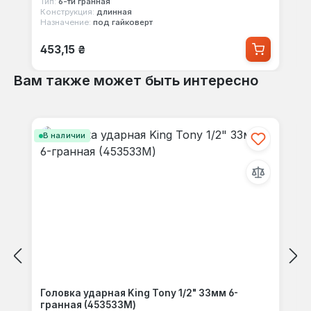
Тип:
6-ти гранная
Конструкция:
длинная
Назначение:
под гайковерт
Обычная цена:
453,15 ₴
Вам также может быть интересно
Пропустить галерею продуктов
В наличии
Головка ударная King Tony 1/2" 33мм 6-
гранная (453533M)