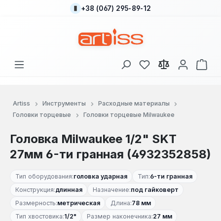
+38 (067) 295-89-12
Перейти к основному содержанию
У вас есть товары
В к
Artiss
Инструменты
Расходные материалы
Головки торцевые
Головки торцевые Milwaukee
Головка Milwaukee 1/2" SKT
27мм 6-ти гранная (4932352858)
Тип оборудования:
головка ударная
Тип:
6-ти гранная
Конструкция:
длинная
Назначение:
под гайковерт
Размерность:
метрическая
Длина:
78 мм
Тип хвостовика:
1/2"
Размер наконечника:
27 мм