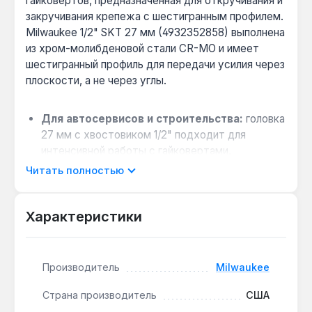
гайковертов, предназначенная для откручивания и
закручивания крепежа с шестигранным профилем.
Milwaukee 1/2" SKT 27 мм (4932352858) выполнена
из хром-молибденовой стали CR-MO и имеет
шестигранный профиль для передачи усилия через
плоскости, а не через углы.
Для автосервисов и строительства:
головка
27 мм с хвостовиком 1/2" подходит для
интенсивной работы с гайковертами,
выдерживая высокие динамические нагрузки и
Читать полностью
крутящий момент.
Работа в ограниченном пространстве:
Характеристики
длина 78 мм и внешний диаметр 37.8 мм
позволяют использовать головку в
труднодоступных местах, например, при
ремонте подвески автомобиля.
Производитель
Milwaukee
Долговечное маркирование:
размер нанесен
Страна производитель
США
лазерной гравировкой, что предотвращает