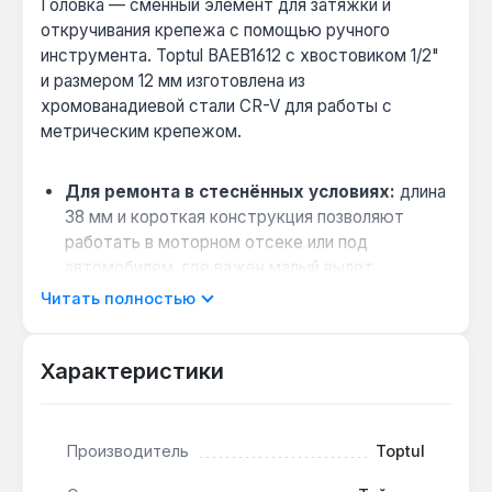
Головка — сменный элемент для затяжки и
откручивания крепежа с помощью ручного
инструмента. Toptul BAEB1612 с хвостовиком 1/2"
и размером 12 мм изготовлена из
хромованадиевой стали CR-V для работы с
метрическим крепежом.
Для ремонта в стеснённых условиях:
длина
38 мм и короткая конструкция позволяют
работать в моторном отсеке или под
автомобилем, где важен малый вылет
инструмента.
Читать полностью
Совместимость с ручным инструментом:
хвостовик 1/2" подходит для большинства
Характеристики
воротков, трещоток и гаечных ключей, что
упрощает замену в профессиональном наборе.
Износостойкость при частом
Производитель
Toptul
использовании:
сталь CR-V обеспечивает
устойчивость к деформации при затяжке