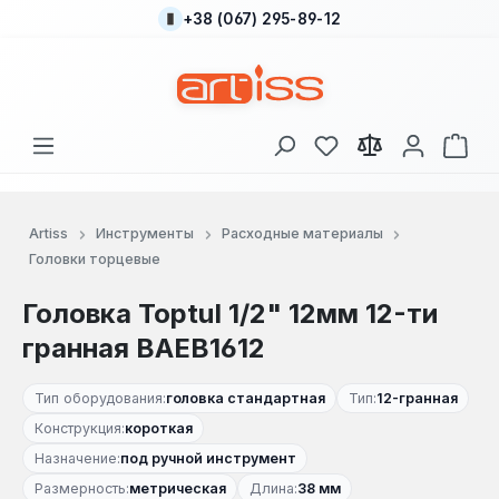
+38 (067) 295-89-12
Перейти к основному содержанию
У вас есть товары
В к
Artiss
Инструменты
Расходные материалы
Головки торцевые
Головка Toptul 1/2" 12мм 12-ти
гранная BAEB1612
Тип оборудования:
головка стандартная
Тип:
12-гранная
Конструкция:
короткая
Назначение:
под ручной инструмент
Размерность:
метрическая
Длина:
38 мм