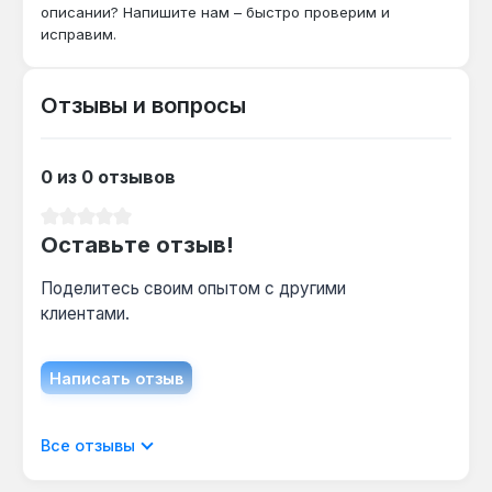
описании? Напишите нам – быстро проверим и
гайковертом?
исправим.
Нет — головка предназначена только для
ручного инструмента, использование с
пневмо- или электроинструментом может
Отзывы и вопросы
привести к разрушению граней.
0 из 0 отзывов
Какой крепёж можно откручивать этой
головкой?
Средний рейтинг 0 из 5 звезд
Оставьте отзыв!
Метрические болты и гайки с размером под
ключ 12 мм, например, в подвеске
Поделитесь своим опытом с другими
автомобиля или креплении двигателя.
клиентами.
Написать отзыв
Отображать отзывы только на текущем
Все отзывы
языке.