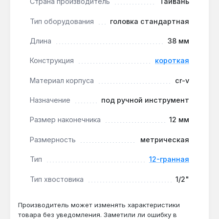
Страна производитель
Тайвань
крепежа с усилием до 100 Н·м в условиях
мастерской.
Тип оборудования
головка стандартная
Точное соответствие метрическому
крепежу:
12-гранная конструкция снижает
Длина
38 мм
риск срыва граней на болтах и гайках с шагом
Конструкция
короткая
резьбы M8.
Производство — Тайвань:
контроль качества
Материал корпуса
cr-v
на этапе ковки и термообработки
обеспечивает стабильность твёрдости по HRC
Назначение
под ручной инструмент
45-50.
Размер наконечника
12 мм
Головка подходит для обслуживания
Размерность
метрическая
автомобилей, сельхозтехники и промышленного
оборудования, где требуется замена крепежа
Тип
12-гранная
размером 12 мм. Гарантия 1 год, доставка по
Тип хвостовика
1/2"
Украине.
Производитель может изменять характеристики
Подходит ли для работы с ударным
товара без уведомления. Заметили ли ошибку в