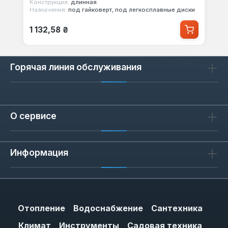
Конструкция:
длинная
Назначение:
под гайковерт, под легкосплавные диски
Обычная цена:
1 132,58 ₴
Горячая линия обслуживания
О сервисе
Информация
Отопление
Водоснабжение
Сантехника
Климат
Инструменты
Садовая техника