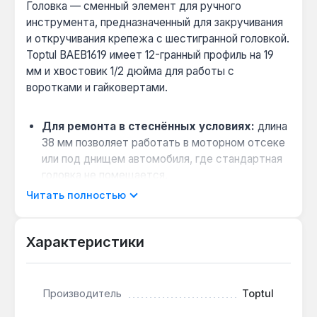
Головка — сменный элемент для ручного
инструмента, предназначенный для закручивания
и откручивания крепежа с шестигранной головкой.
Toptul BAEB1619 имеет 12-гранный профиль на 19
мм и хвостовик 1/2 дюйма для работы с
воротками и гайковертами.
Для ремонта в стеснённых условиях:
длина
38 мм позволяет работать в моторном отсеке
или под днищем автомобиля, где стандартная
головка не помещается.
Снижение риска повреждения крепежа:
12-
Читать полностью
гранный профиль (двойной шестигранник)
обеспечивает больше точек контакта с гайкой,
Характеристики
что уменьшает вероятность сминания граней
на старых или корродированных соединениях.
Совместимость с ручным инструментом:
Производитель
Toptul
хвостовик 1/2 дюйма (12,7 мм) подходит для
большинства стандартных воротков и