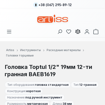
+38 (067) 295-89-12
Перейти к основному содержанию
У вас есть товары
В к
Artiss
Инструменты
Расходные материалы
Головки торцевые
Головка Toptul 1/2" 19мм 12-ти
гранная BAEB1619
Тип оборудования:
головка стандартная
Тип:
12-гранная
Конструкция:
короткая
Назначение:
под ручной инструмент
Размерность:
метрическая
Длина:
38 мм