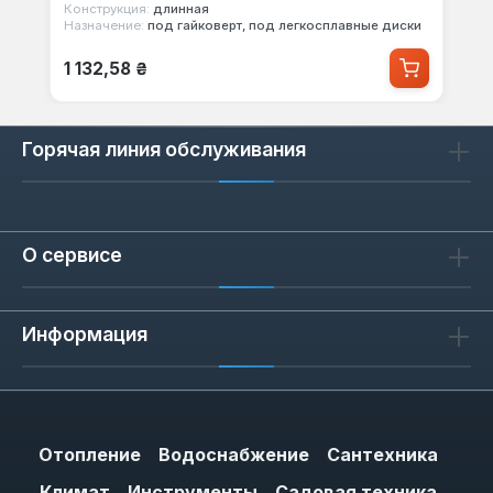
Конструкция:
длинная
Назначение:
под гайковерт, под легкосплавные диски
Обычная цена:
1 132,58 ₴
Горячая линия обслуживания
О сервисе
Информация
Отопление
Водоснабжение
Сантехника
Климат
Инструменты
Садовая техника