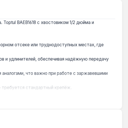
 Toptul BAEB1618 с хвостовиком 1/2 дюйма и
торном отсеке или труднодоступных местах, где
ов и удлинителей, обеспечивая надёжную передачу
 аналогами, что важно при работе с заржавевшими
е требуется стандартный крепёж.
Короткая длина 38 мм особенно полезна при работе в