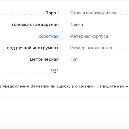
ом?
Toptul
Страна производитель
инструмента, использование с ударным оборудованием може
головка стандартная
Длина
й?
короткая
Материал корпуса
нтакта с крепежом, снижая риск срыва граней, особенно на
под ручной инструмент
Размер наконечника
метрическая
Тип
1/2"
з уведомления. Заметили ли ошибку в описании? Напишите нам –