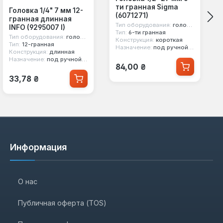
ти гранная Sigma
Головка 1/4" 7 мм 12-
(6071271)
гранная длинная
Тип оборудования:
головка стандартная
INFO (9295007 I)
Тип:
6-ти гранная
Тип оборудования:
головка стандартная
Конструкция:
короткая
Тип:
12-гранная
Назначение:
под ручной инструмент
Конструкция:
длинная
Назначение:
под ручной инструмент
Обычная цена:
84,00 ₴
Обычная цена:
33,78 ₴
Информация
О нас
Публичная оферта (TOS)