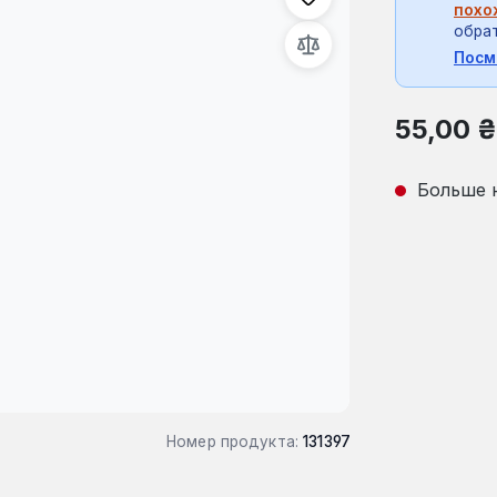
похо
обрат
Посм
Обычная це
55,00 ₴
Больше 
Номер продукта:
131397