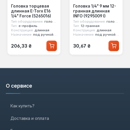
Головка торцевая
Головка 1/4" 9 мм 12-
длинная E-Torx E16
гранная длинная
1/4" Force (5265016)
INFO (9295009 I)
Тип оборудования:
головка стандартная
Тип оборудования:
головка стандартная
Тип:
е-профиль
Тип:
12-гранная
Конструкция:
длинная
Конструкция:
длинная
Назначение:
под ручной инструмент
Назначение:
под ручной инструмент
Обычная цена:
Обычная цена:
206,33 ₴
30,67 ₴
О сервисе
Как купить?
Доставка и оплата