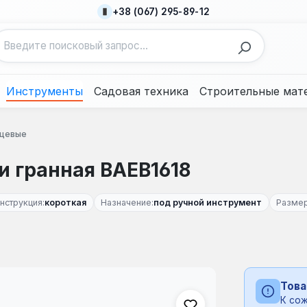
+38 (067) 295-89-12
Инструменты
Садовая техника
Строительные мат
рцевые
ти гранная BAEB1618
нструкция:
короткая
Назначение:
под ручной инструмент
Размер
Това
К сож