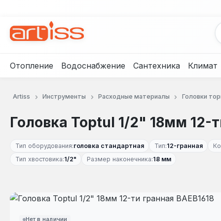
рейти к основному содержанию
Перейти к поиску
Перейти к основной навигации
Отопление
Водоснабжение
Сантехника
Климат
Artiss
Инструменты
Расходные материалы
Головки то
Головка Toptul 1/2" 18мм 12-
Тип оборудования:
головка стандартная
Тип:
12-гранная
Ко
Тип хвостовика:
1/2"
Размер наконечника:
18 мм
Пропустить галерею изображений
Нет в наличии