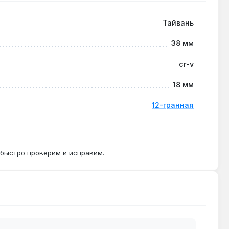
Тайвань
т привести к повреждению хвостовика.
38 мм
cr-v
 старых или повреждённых болтах.
18 мм
12-гранная
 быстро проверим и исправим.