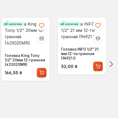
В наличии
В наличии
Головка INFO 1/2" 21
мм 12-ти гранная
Головка King Tony
(94921 I)
1/2" 20мм 12-гранная
Обычная цена:
(433020MR)
52,00 ₴
Обычная цена:
166,55 ₴