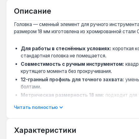
Описание
Головка — сменный элемент для ручного инструмента,
размером 18 мм изготовлена из хромированной стали 
Для работы в стеснённых условиях:
короткая к
стандартная головка не помещается.
Совместимость с ручным инструментом:
квадр
крутящего момента без прокручивания.
12-гранный профиль для точного захвата:
умень
болтами.
Метрическая размерность 18 мм:
подходит для 
Производство — Тайвань:
страна производителя 
Читать полностью
Головка применяется для сборки и демонтажа крепежа
подкапотном пространстве или внутри панелей.
Характеристики