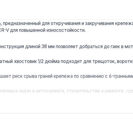
 предназначенный для откручивания и закручивания крепежа.
CR-V для повышенной износостойкости.
онструкция длиной 38 мм позволяет добраться до гаек в мо
атный хвостовик 1/2 дюйма подходит для трещоток, воротк
шает риск срыва граней крепежа по сравнению с 6-гранными
типовых задач в автосервисе, строительстве и ремонте, гд
гарантирует контроль качества на этапе изготовления.
 в автомобилях, сельхозтехнике и бытовых конструкциях. 