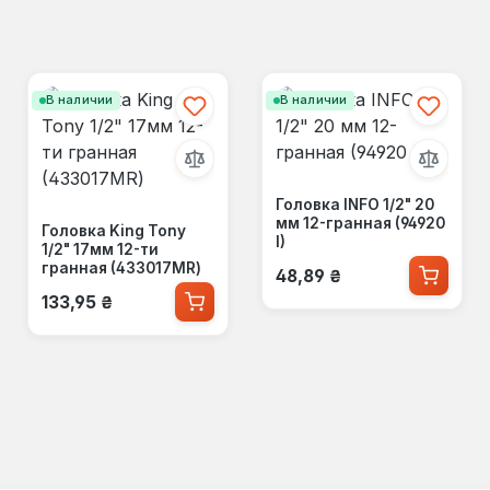
В наличии
В наличии
Головка INFO 1/2" 20
мм 12-гранная (94920
Головка King Tony
I)
1/2" 17мм 12-ти
Обычная цена:
гранная (433017MR)
48,89 ₴
Обычная цена:
133,95 ₴