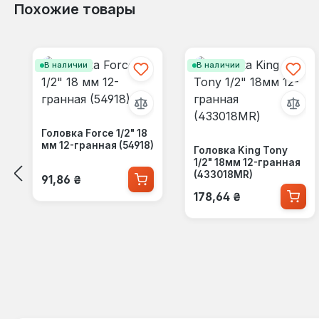
Похожие товары
Пропустить галерею продуктов
В наличии
В наличии
Головка Force 1/2" 18
мм 12-гранная (54918)
Головка King Tony
1/2" 18мм 12-гранная
Обычная цена:
(433018MR)
91,86 ₴
Обычная цена:
178,64 ₴