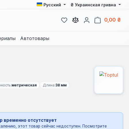
₴
Русский
Украинская гривна
У вас есть товары из спис
В к
0,00 ₴
ериалы
Автотовары
ность:
метрическая
Длина:
38 мм
р временно отсутствует
алению, этот товар сейчас недоступен. Посмотрите