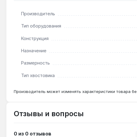
Подходит ли для работы с ударным гайковёрт
Производитель
Нет — головка предназначена только для ручного 
Тип оборудования
Чем 12-гранная головка отличается от 6-гранно
Конструкция
12-гранный профиль обеспечивает больше точек ко
Назначение
Гарантия от производителя, доставка по Украине.
Размерность
Тип хвостовика
Производитель может изменять характеристики товара бе
Отзывы и вопросы
0 из 0 отзывов