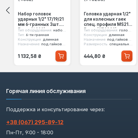
Набор головок
Головка ударная 1/2"
ударных 1/2" 17/19/21
для колесных гаек
мм 6-гранных 3шт.
спец. профиля MS21
Force (4032)
Force (9T0208)
Тип оборудования:
набор головок ударных
Тип оборудования:
головка ударная
Тип:
6-ти гранная
Конструкция:
длинная
Конструкция:
длинная
Назначение:
под гайковерт, под легкосплавные диски
Назначение:
под гайковерт, под легкосплавные диски
Размерность:
специальная
Обычная цена:
Обычная цена:
1 132,58 ₴
444,80 ₴
Горячая линия обслуживания
Поддержка и консультирование через:
+38 (067) 295‑89‑12
Пн-Пт, 9:00 - 18:00