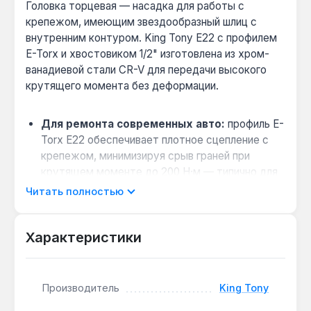
Головка торцевая — насадка для работы с
крепежом, имеющим звездообразный шлиц с
внутренним контуром. King Tony E22 с профилем
E-Torx и хвостовиком 1/2" изготовлена из хром-
ванадиевой стали CR-V для передачи высокого
крутящего момента без деформации.
Для ремонта современных авто:
профиль E-
Torx E22 обеспечивает плотное сцепление с
крепежом, минимизируя срыв граней при
крутящем моменте до 200 Н·м — типично для
узлов подвески и тормозной системы.
Читать полностью
Доступ к глубоко посаженным болтам:
длина корпуса 77 мм позволяет работать с
Характеристики
крепежом в нишах кузова или двигателя, где
стандартная головка не достаёт.
Совместимость с ударным инструментом:
Производитель
King Tony
квадратный хвостовик 1/2" подходит для
пневматических и электрических гайковертов,