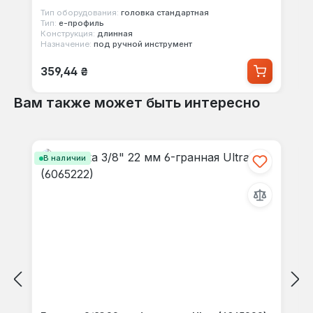
Тип оборудования:
головка стандартная
Тип:
е-профиль
Конструкция:
длинная
Назначение:
под ручной инструмент
Обычная цена:
359,44 ₴
Вам также может быть интересно
Пропустить галерею продуктов
В наличии