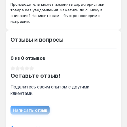
Производитель может изменять характеристики
Подходит ли для работы с ударным
товара без уведомления. Заметили ли ошибку в
гайковертом?
описании? Напишите нам – быстро проверим и
Да — хвостовик 1/2" и сталь CR-V
исправим.
выдерживают ударные нагрузки до 1000 Н·м
без разрушения, что подтверждено тестами
Отзывы и вопросы
производителя.
Чем отличается от стандартной
0 из 0 отзывов
шестигранной головки?
Средний рейтинг 0 из 5 звезд
Профиль E-Torx E22 обеспечивает контакт по
Оставьте отзыв!
всей плоскости шлица, снижая риск срыва
граней на 40% по сравнению с
Поделитесь своим опытом с другими
шестигранником при одинаковом моменте.
клиентами.
Написать отзыв
Отображать отзывы только на текущем