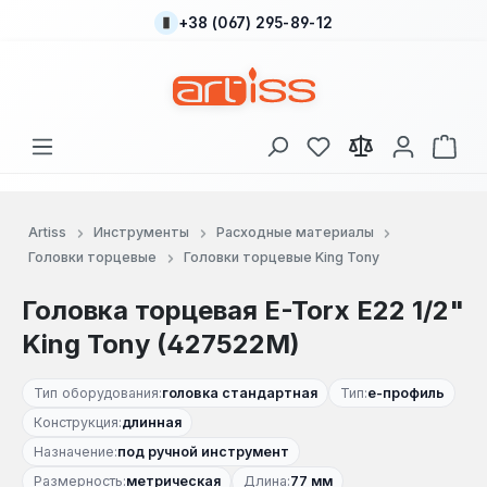
+38 (067) 295-89-12
Перейти к основному содержанию
У вас есть товары
В к
Artiss
Инструменты
Расходные материалы
Головки торцевые
Головки торцевые King Tony
Головка торцевая E-Torx E22 1/2"
King Tony (427522M)
Тип оборудования:
головка стандартная
Тип:
е-профиль
Конструкция:
длинная
Назначение:
под ручной инструмент
Размерность:
метрическая
Длина:
77 мм