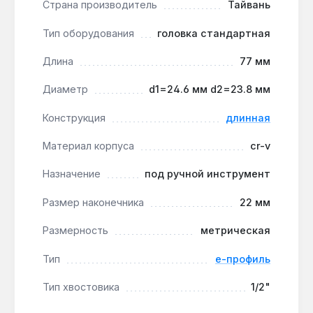
Страна производитель
Тайвань
что ускоряет демонтаж заржавевших
соединений.
Тип оборудования
головка стандартная
Износостойкость при частом
использовании:
сталь CR-V (хром-ванадий)
Длина
77 мм
сохраняет геометрию шлица после 500+
Диаметр
d1=24.6 мм d2=23.8 мм
циклов затяжки — актуально для автосервисов
с высокой нагрузкой.
Конструкция
длинная
Метрический размер E22:
точное
соответствие стандарту DIN 3120 гарантирует
Материал корпуса
cr-v
отсутствие люфта при работе с болтами
Назначение
под ручной инструмент
диаметром 22 мм.
Размер наконечника
22 мм
Головка применяется при обслуживании грузовых
автомобилей, сельхозтехники и промышленного
Размерность
метрическая
оборудования, где используются крепления E-
Тип
е-профиль
Torx. Производство — Тайвань. Гарантия 1 год,
доставка по Украине.
Тип хвостовика
1/2"