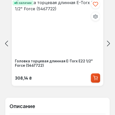
В наличии
Головка торцевая длинная E-Torx E22 1/2"
Force (5467722)
Обычная цена:
308,14 ₴
Описание