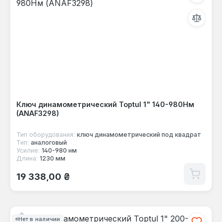
Ключ динамометрический Toptul 1" 140-980Нм
(ANAF3298)
Тип оборудования:
ключ динамометрический под квадрат
Тип:
аналоговый
Усилие:
140-980 нм
Длина:
1230 мм
Обычная цена:
19 338,00 ₴
Нет в наличии