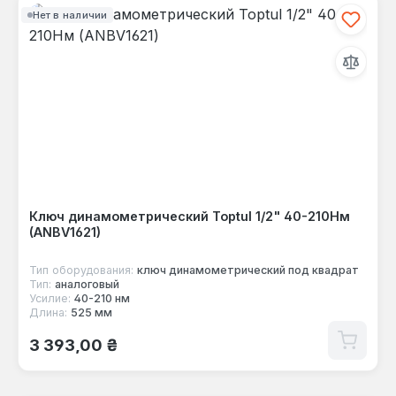
Нет в наличии
Ключ динамометрический Toptul 1/2" 40-210Нм
(ANBV1621)
Тип оборудования:
ключ динамометрический под квадрат
Тип:
аналоговый
Усилие:
40-210 нм
Длина:
525 мм
Обычная цена:
3 393,00 ₴