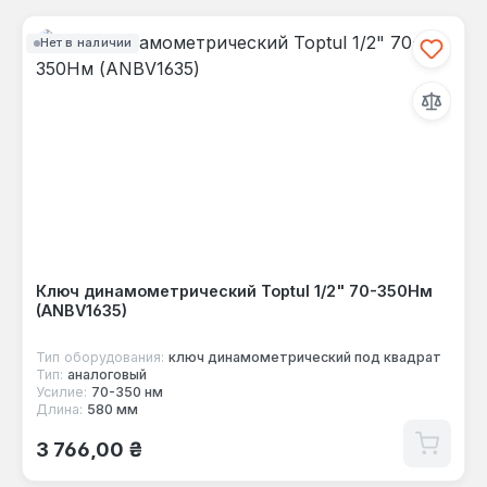
Нет в наличии
Ключ динамометрический Toptul 1/2" 70-350Нм
(ANBV1635)
Тип оборудования:
ключ динамометрический под квадрат
Тип:
аналоговый
Усилие:
70-350 нм
Длина:
580 мм
Обычная цена:
3 766,00 ₴