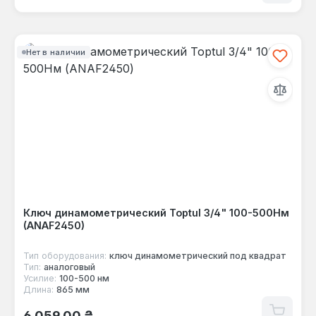
Нет в наличии
Ключ динамометрический Toptul 3/4" 100-500Нм
(ANAF2450)
Тип оборудования:
ключ динамометрический под квадрат
Тип:
аналоговый
Усилие:
100-500 нм
Длина:
865 мм
Обычная цена:
6 059,00 ₴