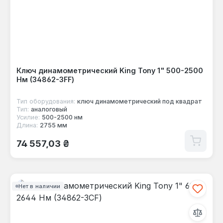
Ключ динамометрический King Tony 1" 500-2500
Нм (34862-3FF)
Тип оборудования:
ключ динамометрический под квадрат
Тип:
аналоговый
Усилие:
500-2500 нм
Длина:
2755 мм
Обычная цена:
74 557,03 ₴
Нет в наличии