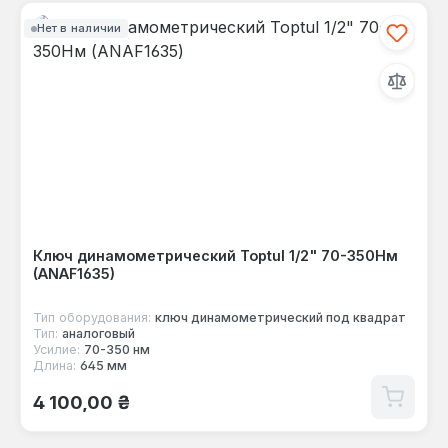
Нет в наличии
Ключ динамометрический Toptul 1/2" 70-350Нм
(ANAF1635)
Тип оборудования:
ключ динамометрический под квадрат
Тип:
аналоговый
Усилие:
70-350 нм
Длина:
645 мм
Обычная цена:
4 100,00 ₴