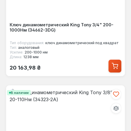
Ключ динамометрический King Tony 3/4" 200-
1000Нм (34662-3DG)
Тип оборудования:
ключ динамометрический под квадрат
Тип:
аналоговый
Усилие:
200-1000 нм
Длина:
1238 мм
Обычная цена:
20 163,98 ₴
В наличии