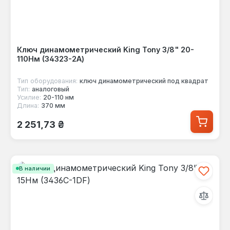
Ключ динамометрический King Tony 3/8" 20-
110Нм (34323-2A)
Тип оборудования:
ключ динамометрический под квадрат
Тип:
аналоговый
Усилие:
20-110 нм
Длина:
370 мм
Обычная цена:
2 251,73 ₴
В наличии