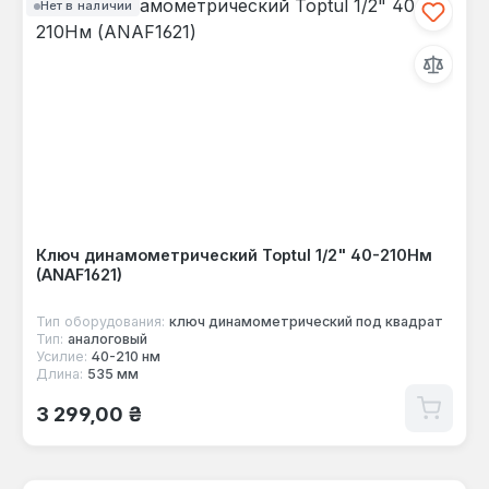
Нет в наличии
Ключ динамометрический Toptul 1/2" 40-210Нм
(ANAF1621)
Тип оборудования:
ключ динамометрический под квадрат
Тип:
аналоговый
Усилие:
40-210 нм
Длина:
535 мм
Обычная цена:
3 299,00 ₴