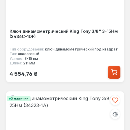
Ключ динамометрический King Tony 3/8" 3-15Нм
(3436C-1DF)
Тип оборудования:
ключ динамометрический под квадрат
Тип:
аналоговый
Усилие:
3-15 нм
Длина:
211 мм
Обычная цена:
4 554,76 ₴
В наличии