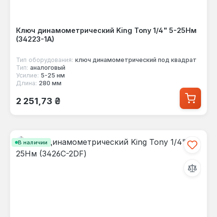
Ключ динамометрический King Tony 1/4" 5-25Нм
(34223-1A)
Тип оборудования:
ключ динамометрический под квадрат
Тип:
аналоговый
Усилие:
5-25 нм
Длина:
280 мм
Обычная цена:
2 251,73 ₴
В наличии