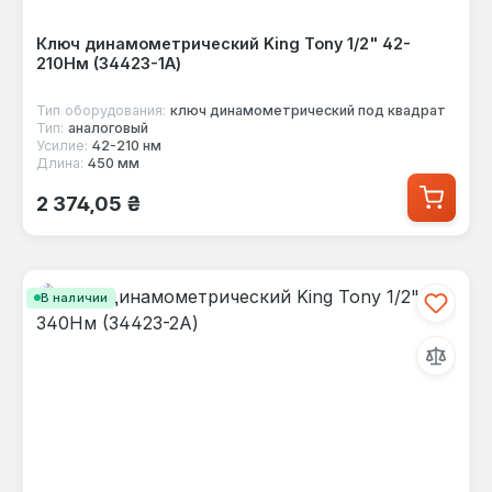
Ключ динамометрический King Tony 1/2" 42-
210Нм (34423-1A)
Тип оборудования:
ключ динамометрический под квадрат
Тип:
аналоговый
Усилие:
42-210 нм
Длина:
450 мм
Обычная цена:
2 374,05 ₴
В наличии