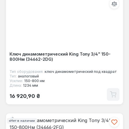
Ключ динамометрический King Tony 3/4" 150-
800Нм (34662-2DG)
Тип оборудования:
ключ динамометрический под квадрат
Тип:
аналоговый
Усилие:
150-800 нм
Длина:
1234 мм
Обычная цена:
16 920,90 ₴
Нет в наличии