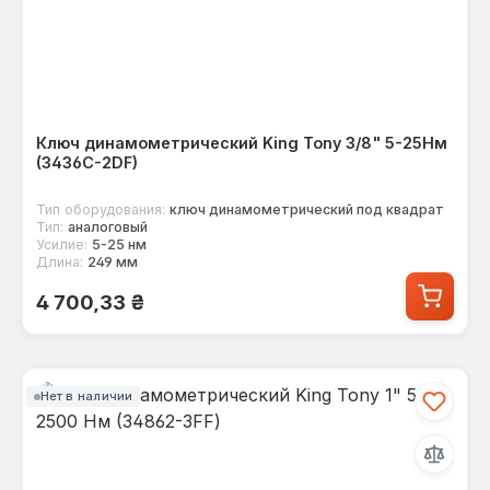
Ключ динамометрический King Tony 3/8" 5-25Нм
(3436C-2DF)
Тип оборудования:
ключ динамометрический под квадрат
Тип:
аналоговый
Усилие:
5-25 нм
Длина:
249 мм
Обычная цена:
4 700,33 ₴
Нет в наличии