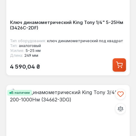
Ключ динамометрический King Tony 1/4" 5-25Нм
(3426C-2DF)
Тип оборудования:
ключ динамометрический под квадрат
Тип:
аналоговый
Усилие:
5-25 нм
Длина:
249 мм
Обычная цена:
4 590,04 ₴
В наличии