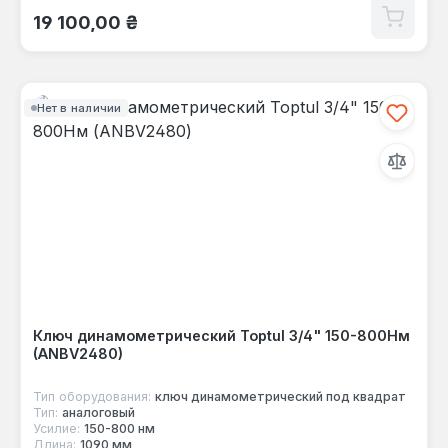
Обычная цена:
19 100,00 ₴
Нет в наличии
Ключ динамометрический Toptul 3/4" 150-800Нм
(ANBV2480)
Тип оборудования:
ключ динамометрический под квадрат
Тип:
аналоговый
Усилие:
150-800 нм
Длина:
1090 мм