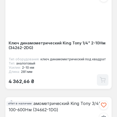
Ключ динамометрический King Tony 1/4" 2-10Нм
(34262-2DG)
Тип оборудования:
ключ динамометрический под квадрат
Тип:
аналоговый
Усилие:
2-10 нм
Длина:
281 мм
Обычная цена:
4 362,66 ₴
Нет в наличии