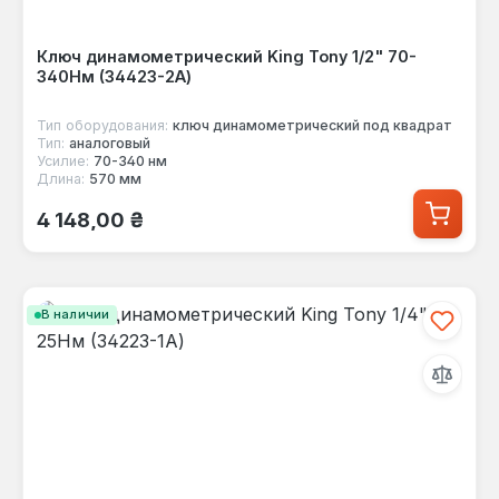
Ключ динамометрический King Tony 1/2" 70-
340Нм (34423-2A)
Тип оборудования:
ключ динамометрический под квадрат
Тип:
аналоговый
Усилие:
70-340 нм
Длина:
570 мм
Обычная цена:
4 148,00 ₴
В наличии