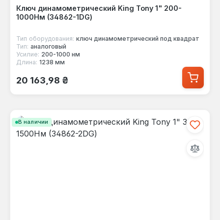
Ключ динамометрический King Tony 1" 200-
1000Нм (34862-1DG)
Тип оборудования:
ключ динамометрический под квадрат
Тип:
аналоговый
Усилие:
200-1000 нм
Длина:
1238 мм
Обычная цена:
20 163,98 ₴
В наличии