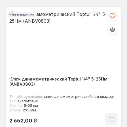
Нет в наличии
Ключ динамометрический Toptul 1/4" 5-25Нм
(ANBV0803)
Тип оборудования:
ключ динамометрический под квадрат
Тип:
аналоговый
Усилие:
5-25 нм
Длина:
295 мм
Обычная цена:
2 652,00 ₴