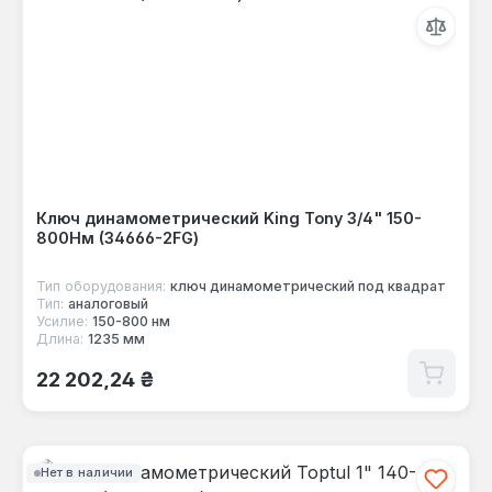
Ключ динамометрический King Tony 3/4" 150-
800Нм (34666-2FG)
Тип оборудования:
ключ динамометрический под квадрат
Тип:
аналоговый
Усилие:
150-800 нм
Длина:
1235 мм
Обычная цена:
22 202,24 ₴
Нет в наличии