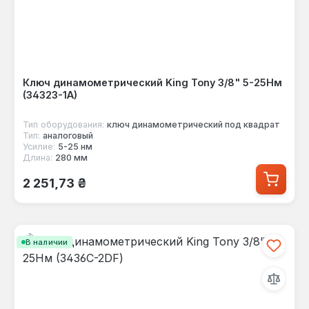
Ключ динамометрический King Tony 3/8" 5-25Нм
(34323-1A)
Тип оборудования:
ключ динамометрический под квадрат
Тип:
аналоговый
Усилие:
5-25 нм
Длина:
280 мм
Обычная цена:
2 251,73 ₴
В наличии