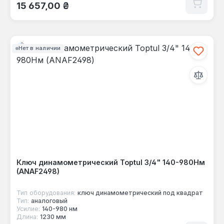
Обычная цена:
15 657,00 ₴
Нет в наличии
Ключ динамометрический Toptul 3/4" 140-980Нм
(ANAF2498)
Тип оборудования:
ключ динамометрический под квадрат
Тип:
аналоговый
Усилие:
140-980 нм
Длина:
1230 мм