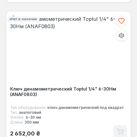
Нет в наличии
Ключ динамометрический Toptul 1/4" 6-30Нм
(ANAF0803)
Тип оборудования:
ключ динамометрический под квадрат
Тип:
аналоговый
Усилие:
6-30 нм
Длина:
350 мм
Обычная цена:
2 652,00 ₴