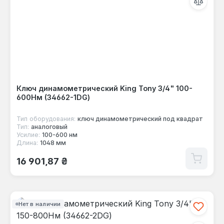
Ключ динамометрический King Tony 3/4" 100-
600Нм (34662-1DG)
Тип оборудования:
ключ динамометрический под квадрат
Тип:
аналоговый
Усилие:
100-600 нм
Длина:
1048 мм
Обычная цена:
16 901,87 ₴
Нет в наличии