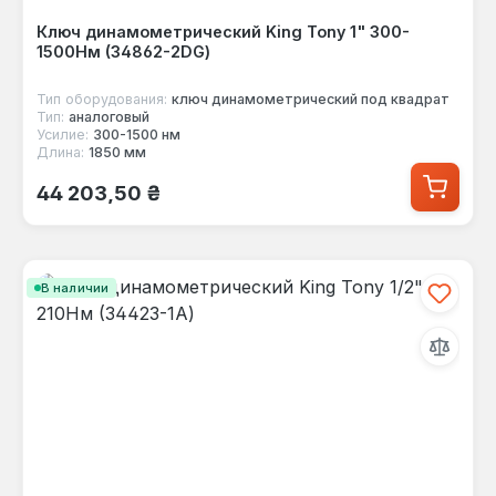
Ключ динамометрический King Tony 1" 300-
1500Нм (34862-2DG)
Тип оборудования:
ключ динамометрический под квадрат
Тип:
аналоговый
Усилие:
300-1500 нм
Длина:
1850 мм
Обычная цена:
44 203,50 ₴
В наличии