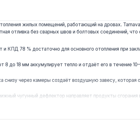
отопления жилых помещений, работающий на дровах. Tarnav
итная отливка без сварных швов и болтовых соединений, чт
 и КПД 78 % достаточно для основного отопления при закла
т 8 до 18 мм аккумулирует тепло и отдаёт его в течение 10
а снизу через камеры создаёт воздушную завесу, которая 
ижный чугунный дефлектор направляет продукты сгорания 
ольше из высококачественного чугуна. Гарантия 10 лет под
домов и дач площадью до 160 м². Рекомендуется использова