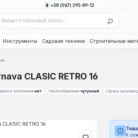
+38 (067) 295-89-12
Инструменты
Садовая техника
Строительные мат
va
rnava CLASIC RETRO 16
дяного отопления:
нет
Теплообменник:
чугунный
Страна производ
Това
К сож