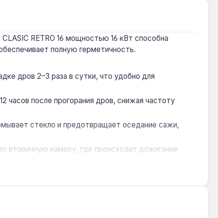
a CLASIC RETRO 16 мощностью 16 кВт способна
о обеспечивает полную герметичность.
дке дров 2–3 раза в сутки, что удобно для
–12 часов после прогорания дров, снижая частоту
омывает стекло и предотвращает оседание сажи,
во вторичную камеру, где происходит дожигание
тверждает долговечность монолитной конструкции без
ть сухие дрова длиной 30–60 см, спиленные не менее