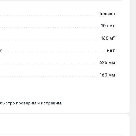
е.
Польша
10 лет
остью от 20 кВт.
160 м²
я
нет
в зависимости от интенсивности эксплуатации.
625 мм
160 мм
 быстро проверим и исправим.