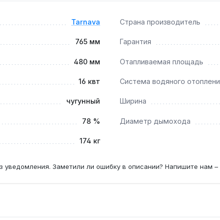
ого образования сажи. Гарантия 10 лет, доставка по Украин
Tarnava
Страна производитель
765 мм
Гарантия
при мощности 16 кВт, для 200 м² потребуется модель мощн
480 мм
Отапливаемая площадь
16 квт
Система водяного отоплени
 диаметром 160 мм рекомендуется чистить 1–2 раза в год, 
чугунный
Ширина
78 %
Диаметр дымохода
174 кг
з уведомления. Заметили ли ошибку в описании? Напишите нам –