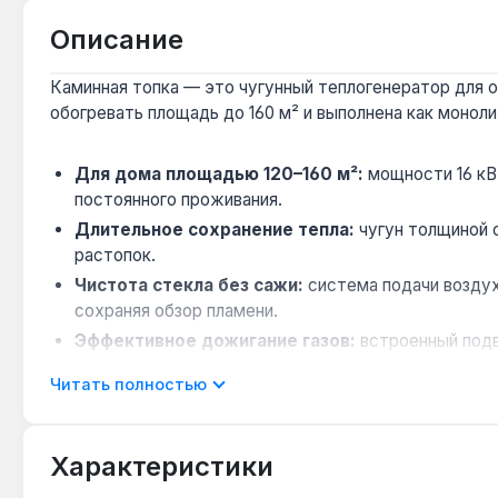
Описание
Каминная топка — это чугунный теплогенератор для 
обогревать площадь до 160 м² и выполнена как монол
Для дома площадью 120–160 м²:
мощности 16 кВт
постоянного проживания.
Длительное сохранение тепла:
чугун толщиной о
растопок.
Чистота стекла без сажи:
система подачи воздух
сохраняя обзор пламени.
Эффективное дожигание газов:
встроенный подв
газов, что повышает КПД и снижает выбросы.
Читать полностью
Производство и гарантия:
топка изготовлена в П
сварных швов.
Характеристики
Топка подходит для отопления гостиных, загородных 