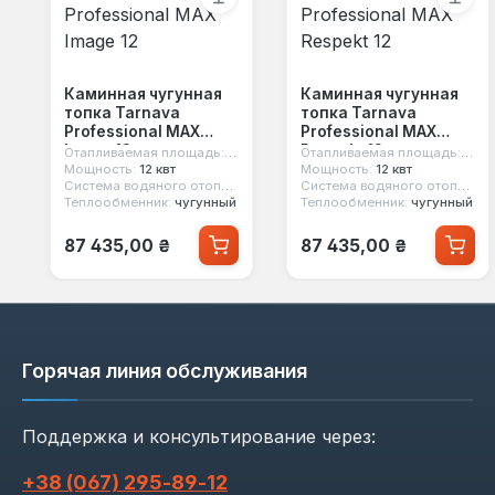
Каминная чугунная
Каминная чугунная
топка Tarnava
топка Tarnava
Professional MAX
Professional MAX
Image 12
Respekt 12
Отапливаемая площадь:
120 м²
Отапливаемая площадь:
120 
Мощность:
12 квт
Мощность:
12 квт
Система водяного отопления:
нет
Система водяного отопления:
Теплообменник:
чугунный
Теплообменник:
чугунный
Обычная цена:
Обычная цена:
87 435,00 ₴
87 435,00 ₴
Горячая линия обслуживания
Поддержка и консультирование через:
+38 (067) 295‑89‑12