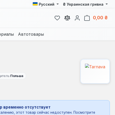
₴
Русский
Украинская гривна
У вас есть товары из спис
В к
0,00 ₴
ериалы
Автотовары
итель:
Польша
р временно отсутствует
алению, этот товар сейчас недоступен. Посмотрите