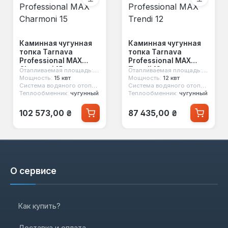
Каминная чугунная
Каминная чугунная
топка Tarnava
топка Tarnava
Professional MAX
Professional MAX
Charmoni 15
Trendi 12
м²
Отапливаемая площадь:
150 м²
Отапливаемая площадь:
120 м²
Мощность:
15 квт
Мощность:
12 квт
нет
Система водяного отопления:
нет
Система водяного отопления:
не
Теплообменник:
чугунный
Теплообменник:
чугунный
Обычная цена:
Обычная цена:
102 573,00 ₴
87 435,00 ₴
О сервисе
Как купить?
Доставка и оплата