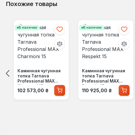
Похожие товары
Пропустить галерею продуктов
В наличии
В наличии
Каминная чугунная
Каминная чугунная
топка Tarnava
топка Tarnava
Professional MAX
Professional MAX
Charmoni 15
Respekt 15
Обычная цена:
Обычная цена:
102 573,00 ₴
110 925,00 ₴