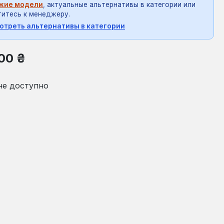
жие модели
, актуальные альтернативы в категории или
итесь к менеджеру.
отреть альтернативы в категории
на:
00 ₴
не доступно