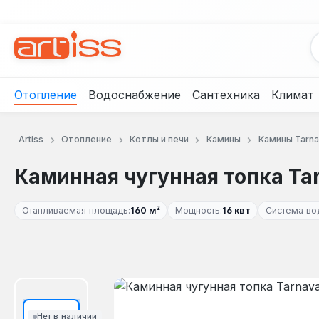
рейти к основному содержанию
Перейти к поиску
Перейти к основной навигации
Отопление
Водоснабжение
Сантехника
Климат
Artiss
Отопление
Котлы и печи
Камины
Камины Tarna
Каминная чугунная топка Ta
Отапливаемая площадь:
160 м²
Мощность:
16 квт
Система во
Пропустить галерею изображений
Нет в наличии