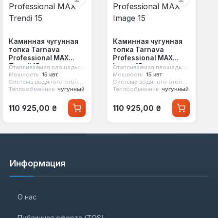
Каминная чугунная
Каминная чугунная
топка Tarnava
топка Tarnava
Professional MAX
Professional MAX
Trendi 15
Image 15
Отапливаемая площадь:
150 м²
Отапливаемая площадь:
150 м²
Мощность:
15 квт
Мощность:
15 квт
т
Система водяного отопления:
нет
Система водяного отопления:
нет
Теплообменник:
чугунный
Теплообменник:
чугунный
Обычная цена:
Обычная цена:
110 925,00 ₴
110 925,00 ₴
Информация
О нас
Публичная оферта (TOS)