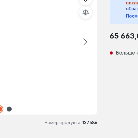
похо
обрат
Посм
Обычная це
65 663,
Больше 
Номер продукта:
137586