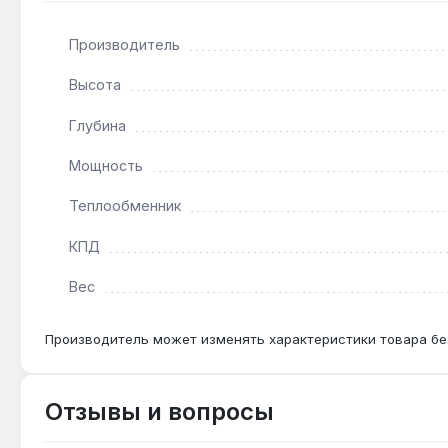
двух лет назад, для достижения КПД 78 % и минимальн
Производитель
Подходит ли для дома площадью 200 м²?
Высота
Нет — максимальная отапливаемая площадь 160 м² 
Глубина
Мощность
Как часто нужно чистить дымоход?
При использовании сухих дров и КПД 78 % дымоход
Теплообменник
КПД
Вес
Производитель может изменять характеристики товара бе
Отзывы и вопросы