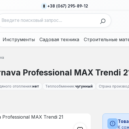
+38 (067) 295-89-12
Инструменты
Садовая техника
Строительные мат
va
ava Professional MAX Trendi 2
дяного отопления:
нет
Теплообменник:
чугунный
Страна производ
Това
К сож