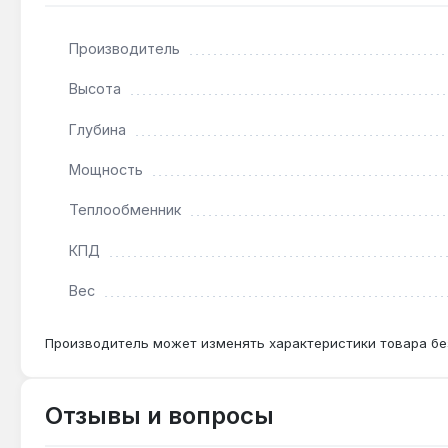
При регулярном использовании рекомендуется чист
Производитель
Можно ли использовать топку без облицовки?
Высота
Да — монолитная чугунная конструкция без швов п
Глубина
до горючих материалов.
Мощность
Теплообменник
КПД
Вес
Производитель может изменять характеристики товара бе
Отзывы и вопросы