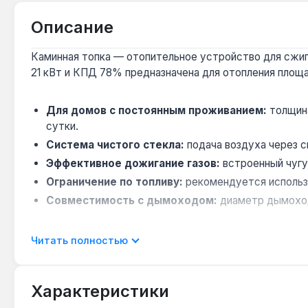
Описание
Каминная топка — отопительное устройство для сжига
21 кВт и КПД 78% предназначена для отопления площа
Для домов с постоянным проживанием:
толщина
сутки.
Система чистого стекла:
подача воздуха через 
Эффективное дожигание газов:
встроенный чугу
Ограничение по топливу:
рекомендуется использо
Совместимость с дымоходом:
диаметр дымоход
Топка подходит для использования в качестве основн
Читать полностью
Польша. Гарантия 10 лет, доставка по Украине.
Характеристики
Как часто нужно чистить дымоход?