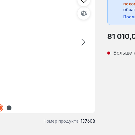
похо
обрат
Посм
Обычная це
81 010,
Больше 
Номер продукта:
137608