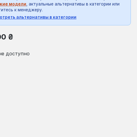
жие модели
, актуальные альтернативы в категории или
итесь к менеджеру.
отреть альтернативы в категории
на:
00 ₴
не доступно