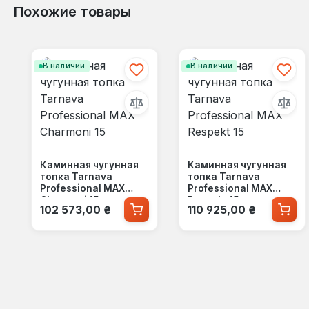
Похожие товары
Пропустить галерею продуктов
В наличии
В наличии
Каминная чугунная
Каминная чугунная
топка Tarnava
топка Tarnava
Professional MAX
Professional MAX
Charmoni 15
Respekt 15
Обычная цена:
Обычная цена:
102 573,00 ₴
110 925,00 ₴