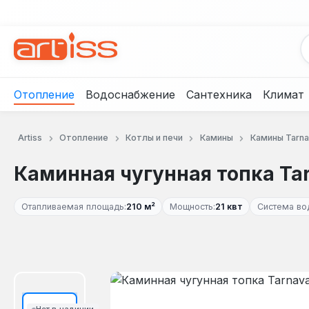
рейти к основному содержанию
Перейти к поиску
Перейти к основной навигации
Отопление
Водоснабжение
Сантехника
Климат
Artiss
Отопление
Котлы и печи
Камины
Камины Tarna
Каминная чугунная топка Tarn
Отапливаемая площадь:
210 м²
Мощность:
21 квт
Система во
Пропустить галерею изображений