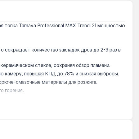
 топка Tarnava Professional MAX Trendi 21 мощностью
то сокращает количество закладок дров до 2-3 раз в
керамическом стекле, сохраняя обзор пламени.
ую камеру, повышая КПД до 78% и снижая выбросы.
горюче-смазочные материалы для розжига.
о горения.
где требуется автономное отопление. Производство —