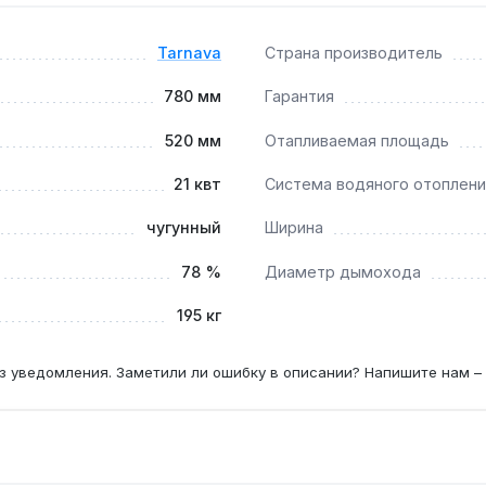
ить дымоход диаметром 180 мм не реже одного раза в год, 
Tarnava
Страна производитель
780 мм
Гарантия
озволяет устанавливать топку как отдельностоящую, но дл
520 мм
Отапливаемая площадь
21 квт
Система водяного отоплени
чугунный
Ширина
78 %
Диаметр дымохода
195 кг
з уведомления. Заметили ли ошибку в описании? Напишите нам –