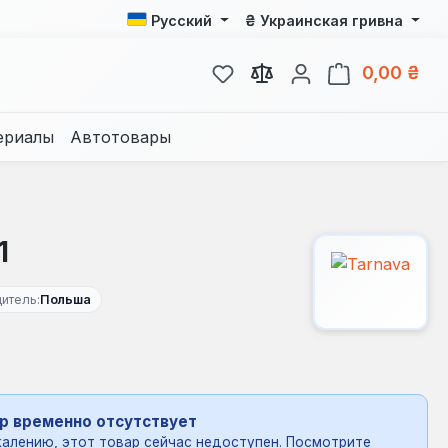
₴
Русский
Украинская гривна
У вас есть товары из спис
В к
0,00 ₴
ериалы
Автотовары
1
итель:
Польша
р временно отсутствует
алению, этот товар сейчас недоступен. Посмотрите