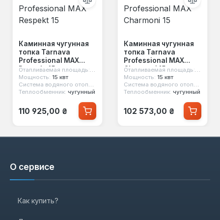
Каминная чугунная
Каминная чугунная
топка Tarnava
топка Tarnava
Professional MAX
Professional MAX
Respekt 15
Charmoni 15
м²
Отапливаемая площадь:
150 м²
Отапливаемая площадь:
150 м²
Мощность:
15 квт
Мощность:
15 квт
нет
Система водяного отопления:
нет
Система водяного отопления:
не
Теплообменник:
чугунный
Теплообменник:
чугунный
Обычная цена:
Обычная цена:
110 925,00 ₴
102 573,00 ₴
О сервисе
Как купить?