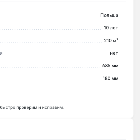
чтобы избежать засорения и снижения тяги.
Польша
10 лет
я безопасности требуется соблюдение расстояний
210 м²
я
нет
685 мм
180 мм
 быстро проверим и исправим.