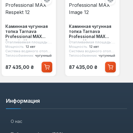
Каминная чугунная
Каминная чугунная
топка Tarnava
топка Tarnava
Professional MAX
Professional MAX
Respekt 12
Image 12
Отапливаемая площадь:
120 м²
Отапливаемая площадь:
120 м²
Мощность:
12 квт
Мощность:
12 квт
т
Система водяного отопления:
нет
Система водяного отопления:
нет
Теплообменник:
чугунный
Теплообменник:
чугунный
Обычная цена:
Обычная цена:
87 435,00 ₴
87 435,00 ₴
Информация
О нас