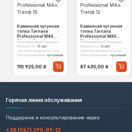
Каминная чугунная
Каминная чугунная
топка Tarnava
топка Tarnava
Professional MAX
Professional MAX
Trendi 15
Trendi 12
Отапливаемая площадь:
150 м²
Отапливаемая площадь:
120 
Мощность:
15 квт
Мощность:
12 квт
Система водяного отопления:
нет
Система водяного отопления:
Теплообменник:
чугунный
Теплообменник:
чугунный
Обычная цена:
Обычная цена:
110 925,00 ₴
87 435,00 ₴
Горячая линия обслуживания
Поддержка и консультирование через:
+38 (067) 295‑89‑12