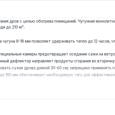
ния дров с целью обогрева помещений. Чугунная монолитная
ди до 210 м².
 чугуна 8-18 мм позволяет удерживать тепло до 12 часов, ч
специальные камеры предотвращает оседание сажи на ветро
нный дефлектор направляет продукты сгорания во вторичн
вать сухие дрова длиной 30-60 см; запрещено применять 
а 180 мм обеспечивает необходимую тягу для эффективног
ого источника тепла в частных домах, коттеджах и дачах, 