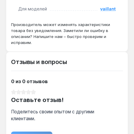
Эта оригинальная запчасть необходима для
Для моделей
vaillant
ремонта промышленных и коммерческих котлов
Vaillant при выходе из строя дисплея или
нарушении связи между блоками управления.
Производитель может изменять характеристики
Производство — Германия. Гарантия 1 год,
товара без уведомления. Заметили ли ошибку в
описании? Напишите нам – быстро проверим и
доставка по Украине.
исправим.
Отзывы и вопросы
0 из 0 отзывов
Средний рейтинг 0 из 5 звезд
Оставьте отзыв!
Поделитесь своим опытом с другими
клиентами.