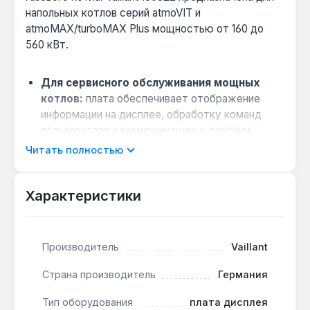
напольных котлов серий atmoVIT и
atmoMAX/turboMAX Plus мощностью от 160 до
560 кВт.
Для сервисного обслуживания мощных
котлов:
плата обеспечивает отображение
информации на дисплее, обработку команд
пользователя и коммуникацию с другими
модулями управления.
Читать полностью
Прямая замена:
имеет код замены 130467, что
позволяет без дополнительных настроек
Характеристики
заменить вышедший из строя модуль в
соответствующих моделях.
Централизованное управление:
через этот
Производитель
Vaillant
интерфейс осуществляется настройка
режимов работы, контроль температуры и
Страна производитель
Германия
диагностика состояния системы отопления.
Тип оборудования
плата дисплея