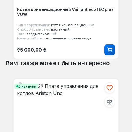
Котел конденсационный Vaillant ecoTEC plus
VUW
Тип оборудования:
котел конденсационный
Способ установки:
настенный
Тяга:
бездымоходный
Режим работы:
отопление и горячая вода
Обычная цена:
95 000,00 ₴
Вам также может быть интересно
Пропустить галерею продуктов
В наличии