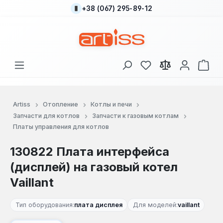
+38 (067) 295-89-12
Перейти к основному содержанию
У вас есть товары
В к
Artiss
Отопление
Котлы и печи
Запчасти для котлов
Запчасти к газовым котлам
Платы управления для котлов
130822 Плата интерфейса
(дисплей) на газовый котел
Vaillant
Тип оборудования:
плата дисплея
Для моделей:
vaillant