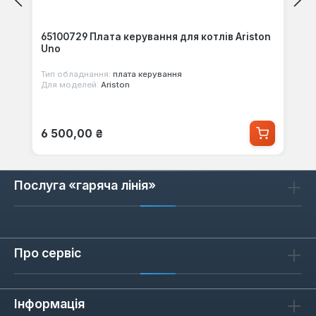
65100729 Плата керування для котлів Ariston
Uno
Тип обладнання:
плата керування
Для моделей:
Ariston
Звичайна ціна:
6 500,00 ₴
Послуга «гаряча лінія»
Про сервіс
Інформація