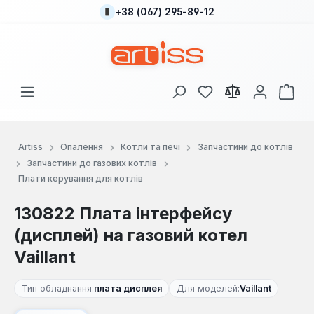
+38 (067) 295-89-12
Перейти до основного вмісту
У вас є 0 у списку
Кош
Artiss
Опалення
Котли та печі
Запчастини до котлів
Запчастини до газових котлів
Плати керування для котлів
130822 Плата інтерфейсу
(дисплей) на газовий котел
Vaillant
Тип обладнання:
плата дисплея
Для моделей:
Vaillant