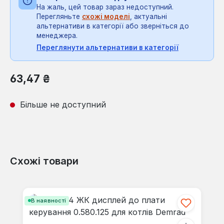
На жаль, цей товар зараз недоступний.
Перегляньте
схожі моделі
, актуальні
альтернативи в категорії або зверніться до
менеджера.
Переглянути альтернативи в категорії
Звичайна ціна:
63,47 ₴
Більше не доступний
Схожі товари
Пропустити галерею продуктів
В наявності