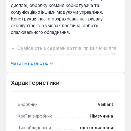
дисплеї, обробку команд користувача та
комунікацію з іншими модулями управління.
Конструкція плати розрахована на тривалу
експлуатацію в умовах постійної роботи
опалювального обладнання.
Сумісність з серіями котлів
: призначена для
напольних газових котлів Vaillant серій atmoVIT
та atmoMAX/turboMAX Plus потужністю від 160
Читати повністю
до 560 кВт.
Пряма заміна
: плата має код заміни 130467, що
Характеристики
дозволяє безпроблемно замінити вихідний
модуль у відповідних моделях без додаткових
настроювань.
Виробник
Vaillant
Централізоване управління
: через цей
інтерфейс здійснюється налаштування режимів
Країна виробник
Німеччина
роботи, контроль температури та діагностика
стану системи опалення.
Тип обладнання
плата дисплея