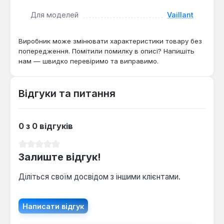
Для моделей
Vaillant
Цей модуль є оригінальною запчастиною для
сервісного обслуговування та ремонту
промислових та комерційних котлів Vaillant високої
Виробник може змінювати характеристики товару без
потужності. Він необхідний у випадках виходу з
попередження. Помітили помилку в описі? Напишіть
нам — швидко перевіримо та виправимо.
ладу дисплея, порушення зв'язку між блоками
управління або при неможливості зчитування
параметрів системи. Застосовується
Відгуки та питання
професійними сервісними інженерами для
відновлення повної функціональності систем
управління котлом.
0 з 0 відгуків
Середня оцінка 0 з 5 зірок
Залиште відгук!
Діліться своїм досвідом з іншими клієнтами.
Написати відгук