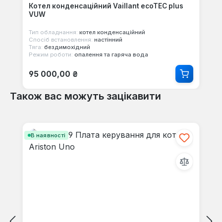
Котел конденсаційний Vaillant ecoTEC plus
VUW
Тип обладнання:
котел конденсаційний
Спосіб встановлення:
настінний
Тяга:
бездимохідний
Режим роботи:
опалення та гаряча вода
Звичайна ціна:
95 000,00 ₴
Також вас можуть зацікавити
Пропустити галерею продуктів
В наявності