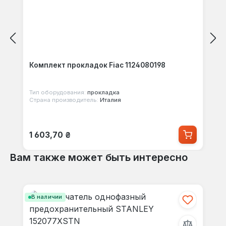
Комплект прокладок Fiac 1124080198
Тип оборудования:
прокладка
Страна производитель:
Италия
Обычная цена:
1 603,70 ₴
Вам также может быть интересно
Пропустить галерею продуктов
В наличии