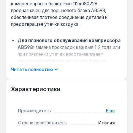
компрессорного блока. Fiac 1124080228
предназначен для поршневого блока AB598,
обеспечивая плотное соединение деталей и
предотвращая утечки воздуха.
Для планового обслуживания компрессора
AB598:
замена прокладок каждые 1-2 года или
при появлении утечек восстанавливает
заводскую герметичность и стабильное
давление.
Читать полностью
Совместимость с маслами и
температурами:
материалы прокладок
Характеристики
устойчивы к воздействию компрессорного
масла и перепадам температур до +150 °C, что
продлевает срок службы уплотнений.
Производитель
Fiac
Когда требуется замена:
если компрессор
теряет производительность или слышен свист
Страна производитель
Италия
воздуха — износ прокладок блока AB598
снижает КПД на 10-15%.