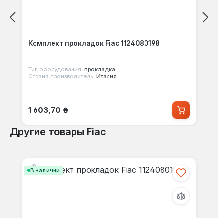
Комплект прокладок Fiac 1124080198
Тип оборудования:
прокладка
Страна производитель:
Италия
Обычная цена:
1 603,70 ₴
Другие товары Fiac
Пропустить галерею продуктов
В наличии