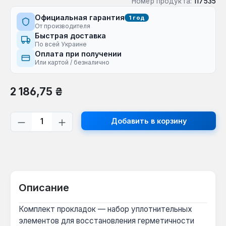
Номер продукта:
117535
Официальная гарантия
1 год
От производителя
Быстрая доставка
По всей Украине
Оплата при получении
Или картой / безналично
Обычная цена:
2 186,75 ₴
Количество продукта: введите желаем
Добавить в корзину
Описание
Комплект прокладок — набор уплотнительных
элементов для восстановления герметичности