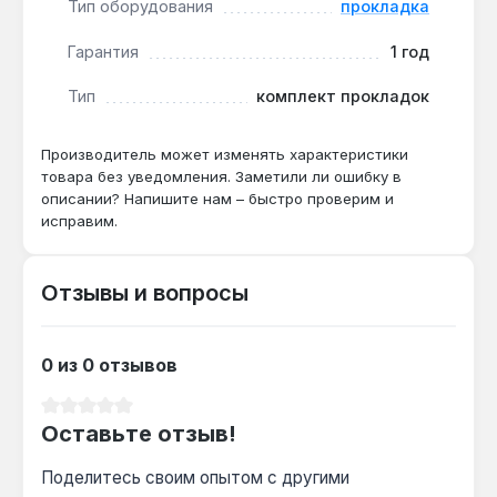
Тип оборудования
прокладка
Гарантия
1 год
Комплект подходит для ремонта поршневых
компрессоров Fiac в автосервисах, на
Тип
комплект прокладок
производстве и стройплощадках. Производство
— Италия. Гарантия 1 год, доставка по Украине.
Производитель может изменять характеристики
товара без уведомления. Заметили ли ошибку в
описании? Напишите нам – быстро проверим и
исправим.
Отзывы и вопросы
0 из 0 отзывов
Средний рейтинг 0 из 5 звезд
Оставьте отзыв!
Поделитесь своим опытом с другими