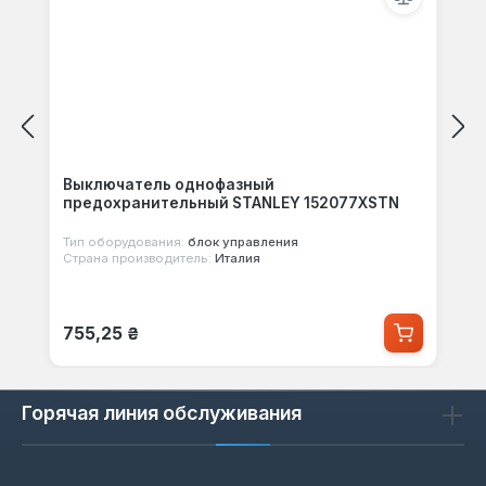
Выключатель однофазный
предохранительный STANLEY 152077XSTN
Тип оборудования:
блок управления
Страна производитель:
Италия
Обычная цена:
755,25 ₴
Горячая линия обслуживания