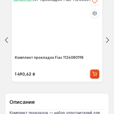
Комплект прокладок Fiac 1124080198
Обычная цена:
1 490,62 ₴
Описание
Комплект прокладок — набор уплотнителей для