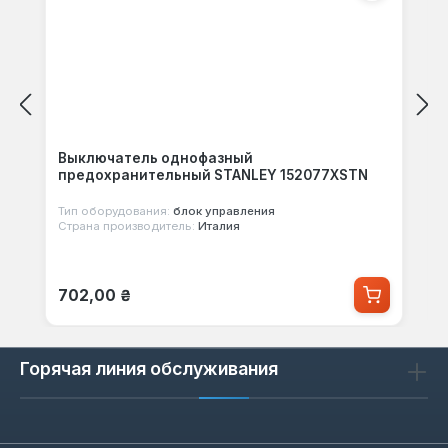
Выключатель однофазный
предохранительный STANLEY 152077XSTN
Тип оборудования:
блок управления
Страна производитель:
Италия
Обычная цена:
702,00 ₴
Горячая линия обслуживания