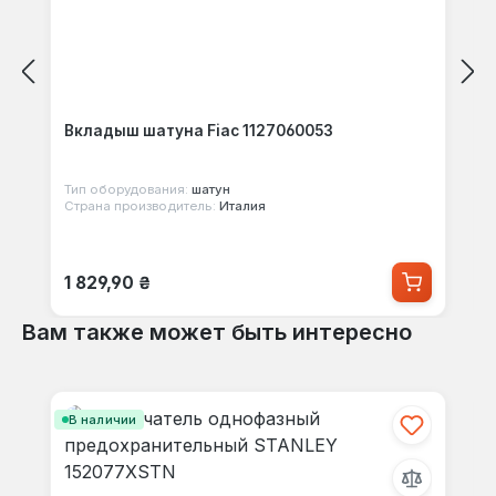
Вкладыш шатуна Fiac 1127060053
Тип оборудования:
шатун
Страна производитель:
Италия
Обычная цена:
1 829,90 ₴
Вам также может быть интересно
Пропустить галерею продуктов
В наличии