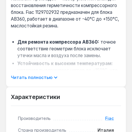
восстановления герметичности компрессорного
блока. Fiac 1129702932 предназначен для блока
AB360, работает в диапазоне от -40°C до +150°C,
маслостойкая резина.
Для ремонта компрессора AB360:
точное
соответствие геометрии блока исключает
утечки масла и воздуха после замены.
Устойчивость к высоким температурам:
материал выдерживает нагрев до +150°C, что
характерно для длительной работы поршневых
Читать полностью
компрессоров.
Плановое обслуживание:
замена прокладок
Характеристики
каждые 2000 моточасов предотвращает
падение производительности и износ
цилиндров.
Производитель
Fiac
Комплект подходит для владельцев
Страна производитель
Италия