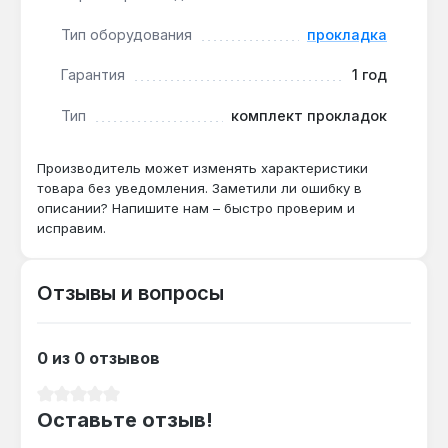
компрессоров Fiac серии AB, используемых в
мастерских и СТО. Производство — Италия.
Тип оборудования
прокладка
Гарантия 1 год, доставка по Украине.
Гарантия
1 год
Тип
комплект прокладок
Производитель может изменять характеристики
товара без уведомления. Заметили ли ошибку в
описании? Напишите нам – быстро проверим и
исправим.
Отзывы и вопросы
0 из 0 отзывов
Средний рейтинг 0 из 5 звезд
Оставьте отзыв!