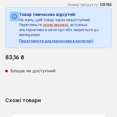
Номер продукту:
128188
Товар тимчасово відсутній
На жаль, цей товар зараз недоступний.
Перегляньте
схожі моделі
, актуальні
альтернативи в категорії або зверніться до
менеджера.
Переглянути альтернативи в категорії
Звичайна ціна:
83,16 ₴
Більше не доступний
Схожі товари
Пропустити галерею продуктів