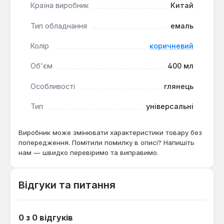
використання всередині приміщень та на
Країна виробник
Китай
відкритому повітрі після повного висихання.
Тип обладнання
емаль
Колір
коричневий
Об'єм
400 мл
Особливості
глянець
Тип
універсальні
Виробник може змінювати характеристики товару без
попередження. Помітили помилку в описі? Напишіть
нам — швидко перевіримо та виправимо.
Відгуки та питання
0 з 0 відгуків