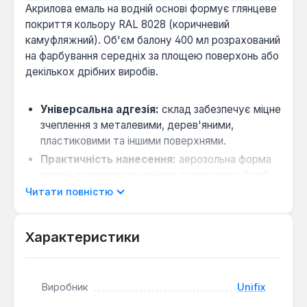
Акрилова емаль на водній основі формує глянцеве
покриття кольору RAL 8028 (коричневий
камуфляжний). Об'єм балону 400 мл розрахований
на фарбування середніх за площею поверхонь або
декількох дрібних виробів.
Універсальна адгезія:
склад забезпечує міцне
зчеплення з металевими, дерев'яними,
пластиковими та іншими поверхнями.
Практичність нанесення:
аерозольна форма
подачі дозволяє рівномірно розподілити фарбу
в важкодоступних місцях без використання
Читати повністю
додаткових інструментів.
Характеристики
Емаль Unifix призначена для декоративного
захисту та фарбування предметів інтер'єру,
садового інвентарю, металевих огорож та
Виробник
Unifix
декоративних елементів. Покриття підходить для