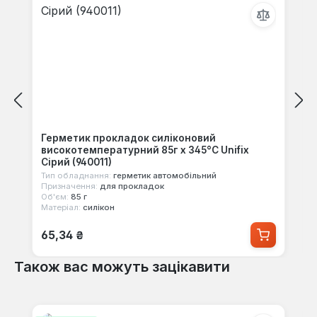
Герметик прокладок силіконовий
високотемпературний 85г х 345°С Unifix
Сірий (940011)
Тип обладнання:
герметик автомобільний
Призначення:
для прокладок
Об'єм:
85 г
Матеріал:
силікон
Звичайна ціна:
65,34 ₴
Також вас можуть зацікавити
Пропустити галерею продуктів