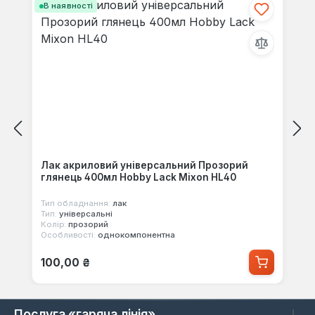
В наявності
Лак акриловий універсальний Прозорий
глянець 400мл Hobby Lack Mixon HL40
Тип обладнання:
лак
Тип:
універсальні
Колір:
прозорий
Особливості:
однокомпонентна
Звичайна ціна:
100,00 ₴
Послуга «гаряча лінія»