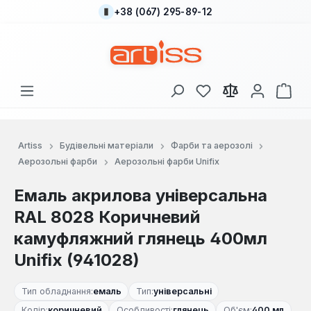
+38 (067) 295-89-12
Перейти до основного вмісту
У вас є 0 у списку
Кош
Artiss
Будівельні матеріали
Фарби та аерозолі
Аерозольні фарби
Аерозольні фарби Unifix
Емаль акрилова універсальна
RAL 8028 Коричневий
камуфляжний глянець 400мл
Unifix (941028)
Тип обладнання:
емаль
Тип:
універсальні
Колір:
коричневий
Особливості:
глянець
Об'єм:
400 мл