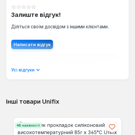
Середня оцінка 0 з 5 зірок
Залиште відгук!
Діліться своїм досвідом з іншими клієнтами.
Написати відгук
Відображати рецензії лише поточною
мовою.
Усі відгуки
Інші товари Unifix
Відгуків не знайдено. Поділіться
своїми знаннями з іншими.
Пропустити галерею продуктів
В наявності