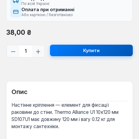
По всій Україні
Оплата при отриманні
Або карткою / безготівково
Звичайна ціна:
38,00 ₴
Кількість товару: Введіть потрібну кі
Купити
Опис
Настінне кріплення — елемент для фіксації
раковини до стіни. Thermo Alliance U1 10х120 мм
SD107U1 має довжину 120 мм і вагу 0.12 кг для
монтажу сантехніки.