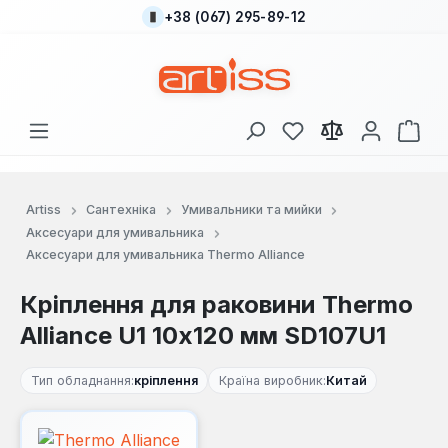
+38 (067) 295-89-12
Перейти до основного вмісту
У вас є 0 у списку
Кош
Artiss
Сантехніка
Умивальники та мийки
Аксесуари для умивальника
Аксесуари для умивальника Thermo Alliance
Кріплення для раковини Thermo
Alliance U1 10х120 мм SD107U1
Тип обладнання:
кріплення
Країна виробник:
Китай