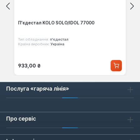
П'єдестал KOLO SOLO/IDOL 77000
Тип обладнання:
п'єдестал
Країна виробник:
Україна
Звичайна ціна:
933,00 ₴
Послуга «гаряча лінія»
Про сервіс