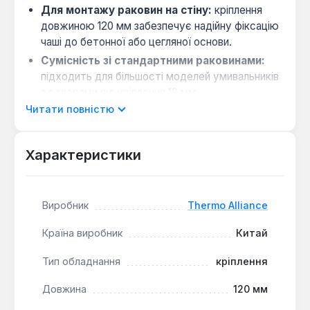
Для монтажу раковин на стіну:
кріплення
довжиною 120 мм забезпечує надійну фіксацію
чаші до бетонної або цегляної основи.
Сумісність зі стандартними раковинами:
підходить для більшості моделей умивальників
з отворами під кріплення 10 мм.
Читати повністю
Вага 0.12 кг:
комплект не створює
додаткового навантаження на стіну, що
важливо для гіпсокартонних перегородок.
Характеристики
Виробництво — Китай. Гарантія 1 рік, доставка по
Україні.
Виробник
Thermo Alliance
Країна виробник
Китай
Тип обладнання
кріплення
Довжина
120 мм