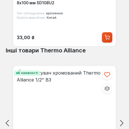
8х100 мм SD108U2
Тип обладнання:
кріплення
Країна виробник:
Китай
Звичайна ціна:
33,00 ₴
Інші товари Thermo Alliance
Пропустити галерею продуктів
В наявності