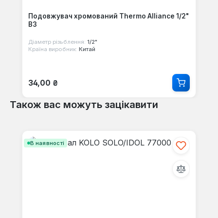
Подовжувач хромований Thermo Alliance 1/2"
ВЗ
Діаметр різьблення:
1/2"
Країна виробник:
Китай
Звичайна ціна:
34,00 ₴
Також вас можуть зацікавити
Пропустити галерею продуктів
В наявності