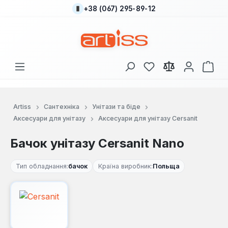
+38 (067) 295-89-12
Перейти до основного вмісту
У вас є 0 у списку
Кош
Artiss
Сантехніка
Унітази та біде
Аксесуари для унітазу
Аксесуари для унітазу Cersanit
Бачок унітазу Cersanit Nano
Тип обладнання:
бачок
Країна виробник:
Польща