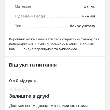
білизну і блиск протягом тривалого часу.
Матеріал
фаянс
Підведення води
нижній
Цей бачок унітазу ідеально підходить для
встановлення в компактних санвузлах, де важлива
Тип
бачок унітазу
оптимізація простору без компромісів щодо
функціональності. Він стане оптимальним рішенням
для тих, хто цінує практичність, економію
Виробник може змінювати характеристики товару без
попередження. Помітили помилку в описі? Напишіть
ресурсів та сучасний дизайн у своїй ванній кімнаті,
нам — швидко перевіримо та виправимо.
забезпечуючи комфортне та гігієнічне
використання протягом багатьох років.
Відгуки та питання
0 з 0 відгуків
Середня оцінка 0 з 5 зірок
Залиште відгук!
Діліться своїм досвідом з іншими клієнтами.