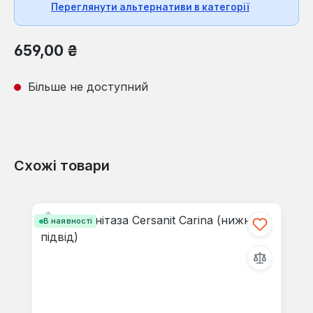
Переглянути альтернативи в категорії
Звичайна ціна:
659,00 ₴
Більше не доступний
Схожі товари
Пропустити галерею продуктів
В наявності