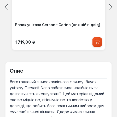
Бачок унітаза Cersanit Carina (нижній підвід)
Звичайна ціна:
1 719,00 ₴
Опис
Виготовлений з високоякісного фаянсу, бачок
унітазу Cersanit Nano забезпечує надійність та
довговічність експлуатації. Цей матеріал відомий
своєю міцністю, гігієнічністю та легкістю у
догляді, що робить його практичним вибором для
сучасної ванної кімнати. Дворежимна зливна