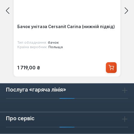
Бачок унітаза Cersanit Carina (нижній підвід)
Тип обладнання:
бачок
Країна виробник:
Польща
Звичайна ціна:
1 719,00 ₴
Послуга «гаряча лінія»
Про сервіс