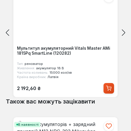
Мультитул акумуляторний Vitals Master AMi
1815Pq SmartLine (120282)
Тип:
реноватор
Живлення:
акумулятор 18 В
Частота коливань:
15000 кол/хв
Країна виробник:
Латвія
Звичайна ціна:
2 192,60 ₴
Також вас можуть зацікавити
Пропустити галерею продуктів
В наявності