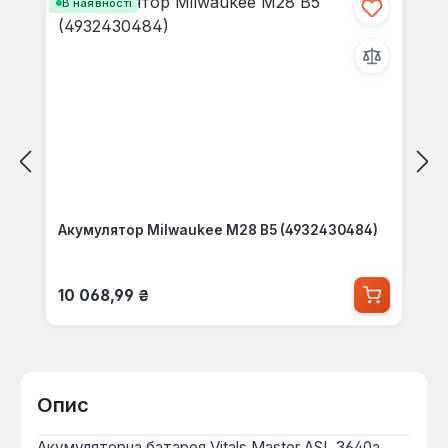
В наявності
Акумулятор Milwaukee M28 B5 (4932430484)
Звичайна ціна:
10 068,99 ₴
Опис
Акумуляторна батарея Vitals Master ASL 3640a