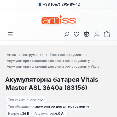
+38 (067) 295-89-12
Перейти до основного вмісту
У вас є 0 у списку
Кош
Artiss
Інструменти
Електроінструмент
Акумулятори та зарядні для електроінструменту
Акумулятори та зарядні для електроінструменту Vitals
Акумуляторна батарея Vitals
Master ASL 3640a (83156)
Тип акумулятора:
li-ion
Тип обладнання:
акумулятор для ел.інструменту
Напруга:
36 В
Акумулятор:
4.0 Аг