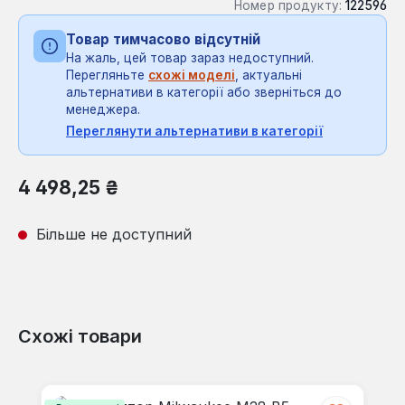
Номер продукту:
122596
Товар тимчасово відсутній
На жаль, цей товар зараз недоступний.
Перегляньте
схожі моделі
, актуальні
альтернативи в категорії або зверніться до
менеджера.
Переглянути альтернативи в категорії
Звичайна ціна:
4 498,25 ₴
Більше не доступний
Схожі товари
Пропустити галерею продуктів