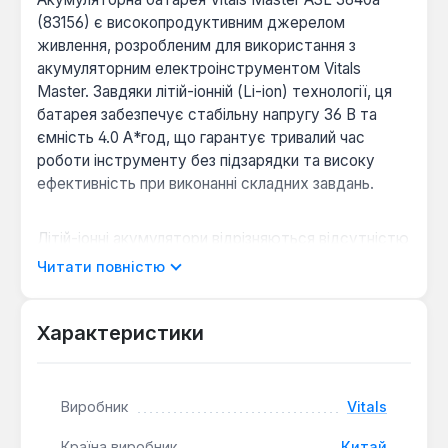
(83156) є високопродуктивним джерелом
живлення, розробленим для використання з
акумуляторним електроінструментом Vitals
Master. Завдяки літій-іонній (Li-ion) технології, ця
батарея забезпечує стабільну напругу 36 В та
ємність 4.0 А*год, що гарантує тривалий час
роботи інструменту без підзарядки та високу
ефективність при виконанні складних завдань.
Літій-іонні акумулятори відрізняються відсутністю
ефекту пам'яті, що дозволяє заряджати їх у будь-
Читати повністю
який момент без ризику втрати ємності. Вони
також мають низький рівень саморозряду, що
зберігає заряд батареї навіть під час тривалого
Характеристики
зберігання. Висока енергетична щільність Li-ion
елементів забезпечує компактні розміри та
відносно невелику вагу батареї, що підвищує
Виробник
Vitals
комфорт роботи з інструментом.
Країна виробник
Китай