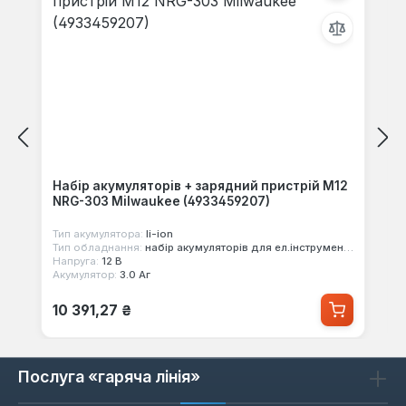
Набір акумуляторів + зарядний пристрій M12
NRG-303 Milwaukee (4933459207)
Тип акумулятора:
li-ion
Тип обладнання:
набір акумуляторів для ел.інструменту
Напруга:
12 В
Акумулятор:
3.0 Аг
Звичайна ціна:
10 391,27 ₴
Послуга «гаряча лінія»