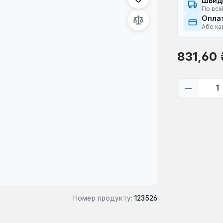
Швид
По всій
Оплат
Або ка
Звичайна ці
831,60 
Кількіс
Номер продукту:
123526