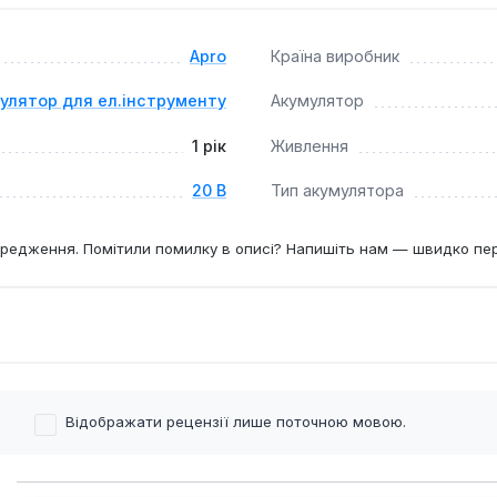
х, на будівельних майданчиках та в домашніх умовах, де важ
Apro
Країна виробник
улятор для ел.інструменту
Акумулятор
1 рік
Живлення
20 В
Тип акумулятора
редження. Помітили помилку в описі? Напишіть нам — швидко пе
Відображати рецензії лише поточною мовою.