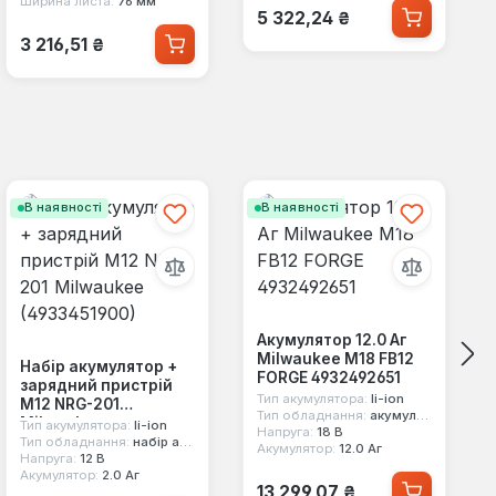
Ширина листа:
76 мм
Звичайна ціна:
5 322,24 ₴
Звичайна ціна:
3 216,51 ₴
В наявності
В наявності
Акумулятор 12.0 Аг
Milwaukee M18 FB12
Набір акумулятор +
FORGE 4932492651
зарядний пристрій
Тип акумулятора:
li-ion
M12 NRG-201
Тип обладнання:
акумулятор для ел.інструменту
Milwaukee
Тип акумулятора:
li-ion
Напруга:
18 В
(4933451900)
Тип обладнання:
набір акумуляторів для ел.інструменту
Акумулятор:
12.0 Аг
Напруга:
12 В
Акумулятор:
2.0 Аг
Звичайна ціна:
13 299,07 ₴