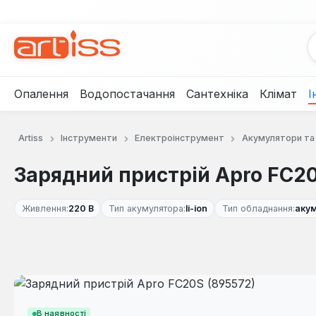
рейти до основного вмісту
Перейти до пошуку
Перейти до основної навігації
Опалення
Водопостачання
Сантехніка
Клімат
І
Artiss
Інструменти
Електроінструмент
Акумулятори та
Зарядний пристрій Apro FC20
Живлення:
220 В
Тип акумулятора:
li-ion
Тип обладнання:
акум
Пропустити галерею зображень
В наявності