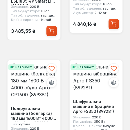
LSL1835-4P Smart Line
Тип акумулятора:
li-ion
(120286)
Живлення:
220 В
Тип обладнання:
зарядний пристрій для ел.інструменту
Тип акумулятора:
li-ion
Акумулятор:
2-12 Аг
Тип обладнання:
зарядний пристрій для ел.інструменту
Країна виробник:
Китай
Звичайна ціна:
4 840,16 ₴
Звичайна ціна:
3 485,55 ₴
В наявності
В наявності
Шліфувальна
машина вібраційна
Полірувальна
Apro FS350 (899281)
машина (болгарка)
Живлення:
220 В
180 мм 1600 Вт 4000
Потужність:
350 Вт
об/хв Apro СP1600
Тип:
кутова
Кріплення листа:
липучка, зажим
(899381)
Живлення:
220 В