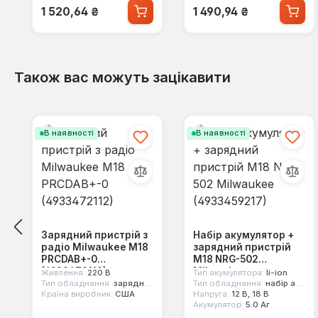
Звичайна ціна:
Звичайна ціна:
1 520,64 ₴
1 490,94 ₴
Також вас можуть зацікавити
Пропустити галерею продуктів
В наявності
В наявності
Зарядний пристрій з
Набір акумулятор +
радіо Milwaukee M18
зарядний пристрій
PRCDAB+-0
M18 NRG-502
(4933472112)
Milwaukee
Живлення:
220 В
Тип акумулятора:
li-ion
(4933459217)
Тип обладнання:
зарядний пристрій для ел.інструменту
Тип обладнання:
набір акумуляторів для ел.інструменту
Країна виробник:
США
Напруга:
12 В, 18 В
Акумулятор:
5.0 Аг