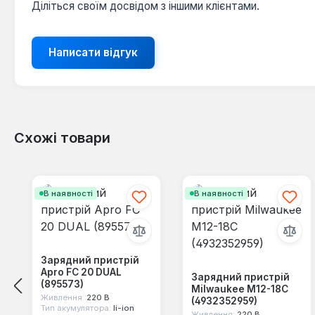
Діліться своїм досвідом з іншими клієнтами.
Написати відгук
Схожі товари
Пропустити галерею продуктів
В наявності
В наявності
Зарядний пристрій
Apro FC 20 DUAL
Зарядний пристрій
(895573)
Milwaukee M12-18C
Живлення:
220 В
(4932352959)
Тип акумулятора:
li-ion
Живлення:
220 В