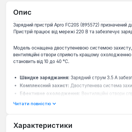
Опис
Зарядний пристрій Apro FC20S (895572) призначений дл
Пристрій працює від мережі 220 В та забезпечує заря
Модель оснащена двоступеневою системою захисту, як
вентиляційні отвори сприяють кращому охолодженню 
становить від 10 до 40 °C.
Швидке заряджання:
Зарядний струм 3.5 А забезпеч
Комплексний захист:
Двоступенева система захис
Ефективне охолодження:
Вентиляційні отвори с
Універсальність:
Сумісний з літій-іонними акумулято
Читати повністю
Оптимальні умови роботи:
Допустимий температур
Характеристики
Зарядний пристрій Apro FC20S є практичним рішенням 