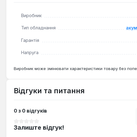
батарей. Він підходить для використання в майстерня
Виробник
Тип обладнання
акум
Гарантія
Напруга
Виробник може змінювати характеристики товару без попе
Відгуки та питання
0 з 0 відгуків
Середня оцінка 0 з 5 зірок
Залиште відгук!