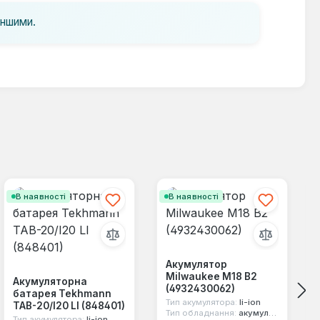
іншими.
В наявності
В наявності
Акумулятор
Milwaukee M18 B2
Акумуляторна
(4932430062)
батарея Tekhmann
Тип акумулятора:
li-ion
TAB-20/I20 LI (848401)
Тип обладнання:
акумулятор для ел.інструменту
Тип акумулятора:
li-ion