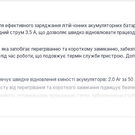
я ефективного заряджання літій-іонних акумуляторних батарей
дний струм 3.5 А, що дозволяє швидко відновлювати працезд
а запобігає перегріванню та короткому замиканню, забезпе
під час роботи, що подовжує термін служби пристрою. Доп
ує швидке відновлення ємності акумуляторів: 2.0 Аг за 50 хв, 
ту від перегрівання та короткого замикання підвищує безпе
прияють оптимальному відведенню тепла, забезпечуючи стаб
рами Apro 20 В різної ємності (2.0, 4.0, 6.0 Аг).
ний діапазон заряджання від 10 до 40 °C дозволяє викорис
для користувачів акумуляторного інструменту Apro, які пот