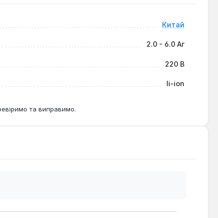
лива безперебійна робота електроінструменту.
Китай
2.0 - 6.0 Аг
220 В
li-ion
ревіримо та виправимо.