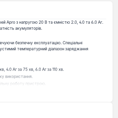
 Apro з напругою 20 В та ємністю 2.0, 4.0 та 6.0 Аг.
атність акумуляторів.
чуючи безпечну експлуатацію. Спеціальні
устимий температурний діапазон заряджання
4.0 Аг за 75 хв, 6.0 Аг за 110 хв.
ку використання.
ільну роботу пристрою.
товувати пристрій у більшості робочих середовищ.
ребують швидкого та безпечного відновлення заряду