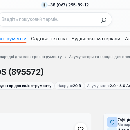
+38 (067) 295-89-12
нструменти
Садова техніка
Будівельні матеріали
А
 зарядні для електроінструменту
Акумулятори та зарядні для ел
S (895572)
улятор для ел.інструменту
Напруга:
20 В
Акумулятор:
2.0 - 6.0 А
Офіці
Від ви