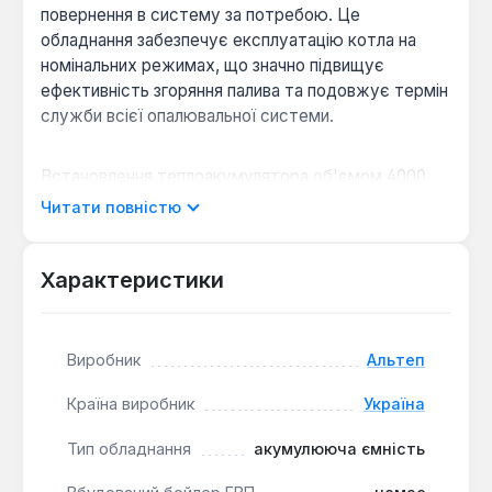
повернення в систему за потребою. Це
обладнання забезпечує експлуатацію котла на
номінальних режимах, що значно підвищує
ефективність згоряння палива та подовжує термін
служби всієї опалювальної системи.
Встановлення теплоакумулятора об'ємом 4000
літрів збільшує час роботи системи
Читати повністю
теплопостачання на одному завантаженні палива,
що особливо актуально для твердопаливних
котлів. Кругла циліндрична форма бака діаметром
Характеристики
1800 мм дозволяє ефективно розмістити його в
котельні. Пристрій балансує температуру в
опалювальному приміщенні та захищає котел від
Виробник
Альтеп
перегріву, підключаючись між котлом та
системою опалення.
Країна виробник
Україна
Тип обладнання
акумулююча ємність
Висока якість матеріалів:
Виготовлений зі
сталі товщиною до 5 мм з якісним