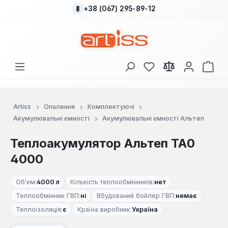
+38 (067) 295-89-12
Перейти до основного вмісту
У вас є 0 у списку
Кош
Artiss
Опалення
Комплектуючі
Акумулювальні ємності
Акумулювальні ємності Альтеп
Теплоакумулятор Альтеп ТА0
4000
Об'єм:
4000 л
Кількість теплообмінників:
нет
Теплообмінник ГВП:
ні
Вбудований бойлер ГВП:
немає
Теплоізоляція:
є
Країна виробник:
Україна