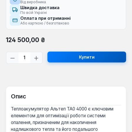
Від виробника
Швидка доставка
По всій Україні
Оплата при отриманні
Або карткою / безготівково
Звичайна ціна:
124 500,00 ₴
Кількість товару: Введіть потрібну кі
Купити
Опис
Теплоакумулятор Альтеп ТА0 4000 є ключовим
елементом для оптимізації роботи системи
опалення, призначеним для накопичення
надлишкового тепла та його подальшого