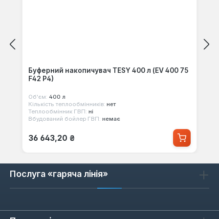
Буферний накопичувач TESY 400 л (EV 400 75
F42 P4)
Об'єм:
400 л
Кількість теплообмінників:
нет
Теплообмінник ГВП:
ні
Вбудований бойлер ГВП:
немає
Звичайна ціна:
36 643,20 ₴
Послуга «гаряча лінія»