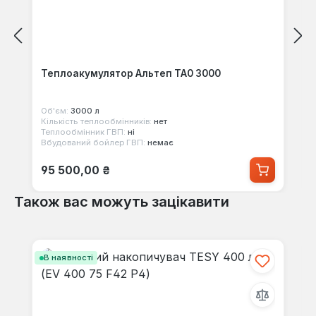
Теплоакумулятор Альтеп ТА0 3000
Об'єм:
3000 л
Кількість теплообмінників:
нет
Теплообмінник ГВП:
ні
Вбудований бойлер ГВП:
немає
Звичайна ціна:
95 500,00 ₴
Також вас можуть зацікавити
Пропустити галерею продуктів
В наявності