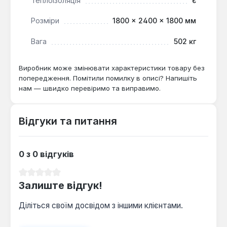
Теплоізоляція
є
системою опалення, де важливо підвищити
ефективність, економічність та стабільність
Розміри
1800 × 2400 × 1800 мм
роботи котла. Він забезпечує комфортний
температурний режим та значно знижує витрати
Вага
502 кг
на опалення.
Виробник може змінювати характеристики товару без
попередження. Помітили помилку в описі? Напишіть
нам — швидко перевіримо та виправимо.
Відгуки та питання
0 з 0 відгуків
Середня оцінка 0 з 5 зірок
Залиште відгук!
Діліться своїм досвідом з іншими клієнтами.