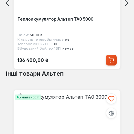
Теплоакумулятор Альтеп ТА0 5000
Об'єм:
5000 л
Кількість теплообмінників:
нет
Теплообмінник ГВП:
ні
Вбудований бойлер ГВП:
немає
Звичайна ціна:
136 400,00 ₴
Інші товари Альтеп
Пропустити галерею продуктів
В наявності