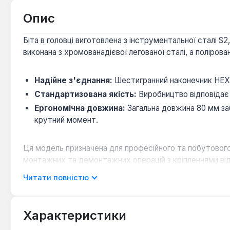
Опис
Біта в головці виготовлена з інструментальної сталі S
виконана з хромованадієвої легованої сталі, а поліров
Надійне з'єднання:
Шестигранний наконечник HEX р
Стандартизована якість:
Виробництво відповідає 
Ергономічна довжина:
Загальна довжина 80 мм за
крутний момент.
Ця модель призначена для професійного та побутовог
монтажних та демонтажних операцій з кріпленнями відп
Читати повністю
Характеристики