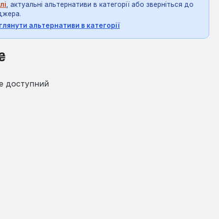
лі
, актуальні альтернативи в категорії або зверніться до
джера.
глянути альтернативи в категорії
на:
₴
е доступний