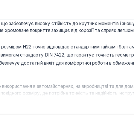
2, що забезпечує високу стійкість до крутних моментів і зно
ане хромоване покриття захищає від корозії та сприяє легшом
озміром H22 точно відповідає стандартним гайкам і болтам,
вимогам стандарту DIN 7422, що гарантує точність геометрі
безпечує достатній виліт для комфортної роботи в обмежен
о використання в автомайстернях, на виробництві та для до
овідного розміру, де потрібна точність та надійність інстр