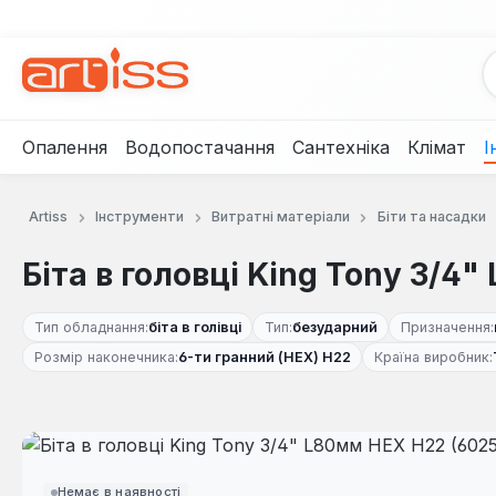
рейти до основного вмісту
Перейти до пошуку
Перейти до основної навігації
Опалення
Водопостачання
Сантехніка
Клімат
І
Artiss
Інструменти
Витратні матеріали
Біти та насадки
Біта в головці King Tony 3/4
Тип обладнання:
біта в голівці
Тип:
безударний
Призначення:
Розмір наконечника:
6-ти гранний (HEX) Н22
Країна виробник:
Пропустити галерею зображень
Немає в наявності