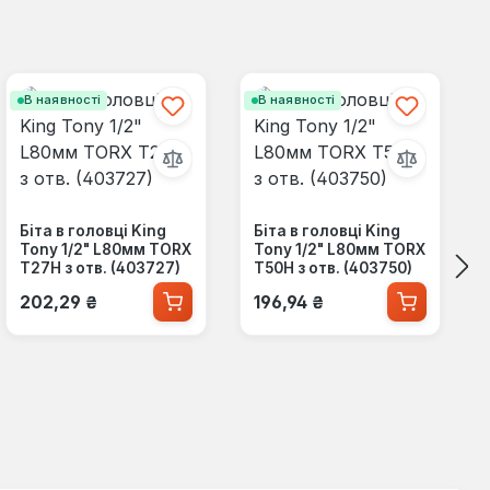
В наявності
В наявності
Біта в головці King
Біта в головці King
Tony 1/2" L80мм TORX
Tony 1/2" L80мм TORX
T27H з отв. (403727)
T50H з отв. (403750)
Звичайна ціна:
Звичайна ціна:
202,29 ₴
196,94 ₴