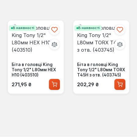
В наявності
В наявності
Біта в головці King
Біта в головці King
Tony 1/2" L80мм HEX
Tony 1/2" L80мм TORX
H10 (403510)
Т45H з отв. (403745)
Звичайна ціна:
Звичайна ціна:
271,95 ₴
202,29 ₴