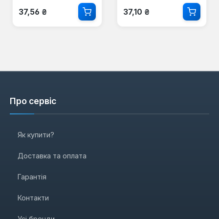
Звичайна ціна:
Звичайна ціна:
37,56 ₴
37,10 ₴
Про сервіс
Як купити?
Доставка та оплата
Гарантія
Контакти
Усі бренди