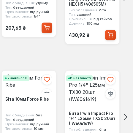
Тип обладнання:
утримувач біт
HEX H5 (406505M)
Тип:
безударний
Тип обладнання:
біта
Призначення:
під ручний інструмент
Тип:
ударний
Тип хвостовика:
1/4"
Призначення:
під гайковерт
Довжина:
100 мм
Звичайна ціна:
207,65 ₴
Звичайна ціна:
430,92 ₴
В наявності
В наявності
Біта 10мм Force Ribe
Бита Irwin Impact Pro
Тип обладнання:
біта
1/4" L25мм TX30 20шт
Тип:
безударний
(IW6061619)
Призначення:
під ручний інструмент
Тип хвостовика:
10 мм
Тип обладнання:
біта