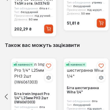
Тип обладнання:
утримувач насадок
Т45H з отв. (403745)
Тип:
безударний
Тип обладнання:
біта в голівці
Призначення:
під шуруповерт
Тип:
безударний
Довжина:
50 мм
Призначення:
під ручний інструмент
Довжина:
80 мм
Звичайна ціна:
51,81 ₴
Звичайна ціна:
202,29 ₴
Також вас можуть зацікавити
Пропустити галерею продуктів
В наявності
В наявності
Біта шестигранна
Wiha 1/4"
Біта Irwin Impact Pro
1/4" L25мм PH3 2шт
Тип обладнання:
біта
(IW6061303)
Тип:
безударний
Тип обладнання:
біта
Призначення:
під шуруповерт