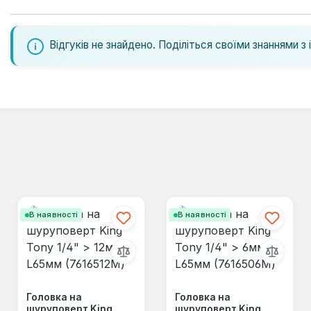
Відгуків не знайдено. Поділіться своїми знаннями з 
В наявності
В наявності
Головка на
Головка на
шуруповерт King
шуруповерт King