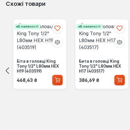
Схожі товари
Пропустити галерею продуктів
В наявності
В наявності
Біта в головці King
Бита в головці King
Tony 1/2" L80мм HEX
Tony 1/2" L80мм HEX
H19 (403519)
H17 (403517)
Звичайна ціна:
Звичайна ціна:
468,43 ₴
386,69 ₴