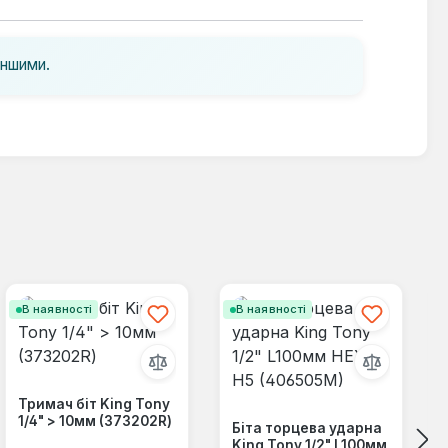
іншими.
В наявності
В наявності
Тримач біт King Tony
1/4" > 10мм (373202R)
Біта торцева ударна
King Tony 1/2" L100мм