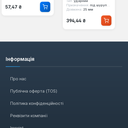
Тип:
ударний
Звичайна ціна:
Призначення:
під шуруповерт
57,47 ₴
Довжина:
25 мм
Звичайна ціна:
394,44 ₴
Інформація
Про нас
Публічна оферта (TOS)
Політика конфіденційності
Реквізити компанії
Imprint