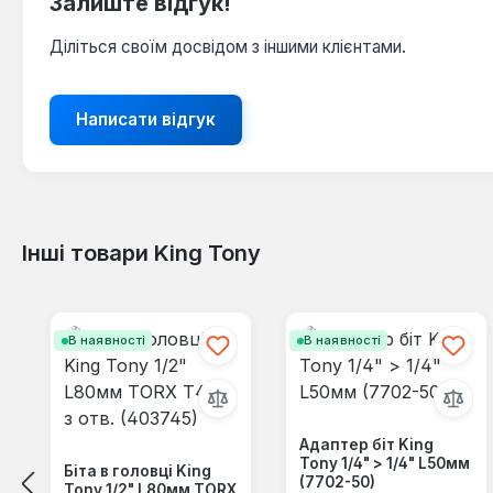
Залиште відгук!
Діліться своїм досвідом з іншими клієнтами.
Написати відгук
Інші товари King Tony
Пропустити галерею продуктів
В наявності
В наявності
Адаптер біт King
Tony 1/4" > 1/4" L50мм
Біта в головці King
(7702-50)
Tony 1/2" L80мм TORX