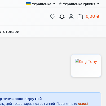
₴
Українська
Українська гривня
У вас є 0 у списку бажань
Кош
0,00 ₴
втотовари
р тимчасово відсутній
ль, цей товар зараз недоступний. Перегляньте
схожі