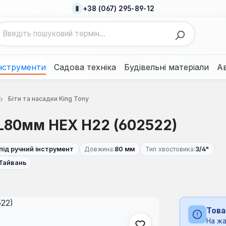
+38 (067) 295-89-12
нструменти
Садова техніка
Будівельні матеріали
А
Біти та насадки King Tony
" L80мм HEX H22 (602522)
під ручний інструмент
Довжина:
80 мм
Тип хвостовика:
3/4"
Тайвань
Това
На жа