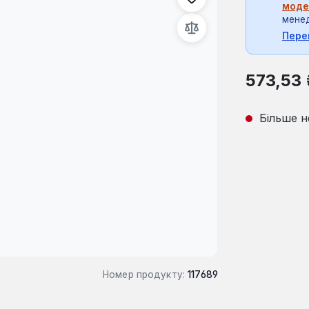
моде
мене
Пере
Звичайна ці
573,53 
Більше н
Номер продукту:
117689