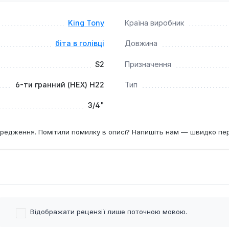
King Tony
Країна виробник
біта в голівці
Довжина
S2
Призначення
6-ти гранний (HEX) Н22
Тип
3/4"
редження. Помітили помилку в описі? Напишіть нам — швидко пе
Відображати рецензії лише поточною мовою.