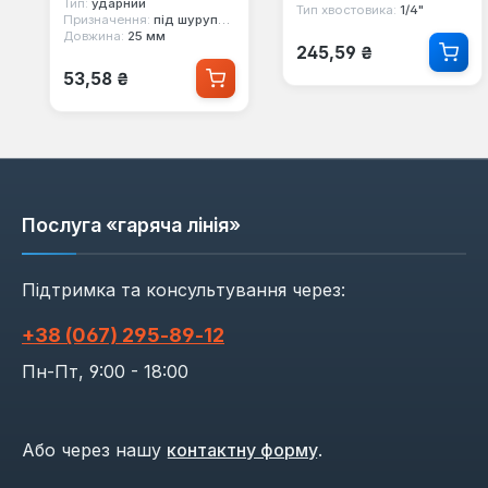
Тип:
ударний
Тип хвостовика:
1/4"
Призначення:
під шуруповерт
Довжина:
25 мм
Звичайна ціна:
245,59 ₴
Звичайна ціна:
53,58 ₴
Послуга «гаряча лінія»
Підтримка та консультування через:
+38 (067) 295‑89‑12
Пн-Пт, 9:00 - 18:00
Або через нашу
контактну форму
.