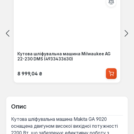
Кутова шліфувальна машина Milwaukee AG
22-230 DMS (4933433630)
Звичайна ціна:
8 999,04 ₴
Опис
Кутова шліфувальна машина Makita GA 9020
оснащена двигуном високої вихідної потужності
2200 Вт, що забезпечує ефективну роботу з