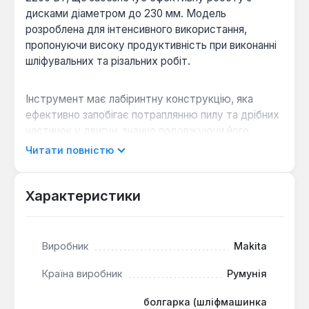
дисками діаметром до 230 мм. Модель
розроблена для інтенсивного використання,
пропонуючи високу продуктивність при виконанні
шліфувальних та різальних робіт.
Інструмент має лабіринтну конструкцію, яка
ефективно запобігає потраплянню пилу та дрібних
частинок у двигун, значно подовжуючи його
термін служби. Бічна рукоятка може бути
Читати повністю
встановлена з обох боків корпусу, що забезпечує
зручність для операторів з різними робочими
звичками та дозволяє адаптувати інструмент до
Характеристики
конкретних завдань. Посилені конічні шестерні
редуктора сприяють підвищенню стійкості до
навантажень та загальної надійності механізму.
Виробник
Makita
Країна виробник
Румунія
Захист від пилу:
Лабіринтна конструкція
ефективно запобігає засміченню двигуна,
болгарка (шліфмашинка