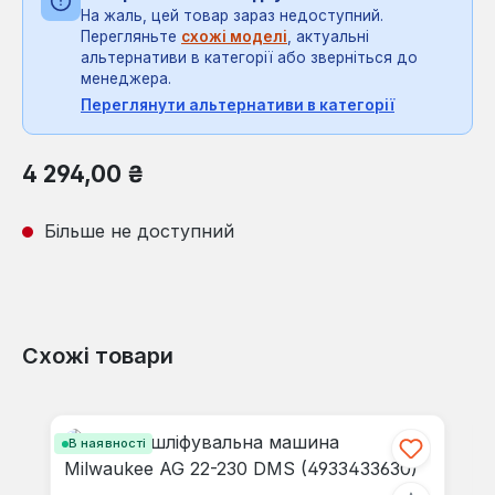
На жаль, цей товар зараз недоступний.
Перегляньте
схожі моделі
, актуальні
альтернативи в категорії або зверніться до
менеджера.
Переглянути альтернативи в категорії
Звичайна ціна:
4 294,00 ₴
Більше не доступний
Схожі товари
Пропустити галерею продуктів
В наявності