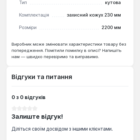
Тип
кутова
різьблення шпинделя M14 та швидкість обертання
6600 об/хв. Мережевий шнур довжиною 2.5 м
Комплектація
захисний кожух 230 мм
забезпечує достатню свободу переміщення. Ця
кутова шліфувальна машина підходить для
Розміри
2200 мм
широкого спектра завдань у будівництві,
металообробці та ремонтних роботах, зокрема
Виробник може змінювати характеристики товару без
для зварювальників, мулярів та будівельників, де
попередження. Помітили помилку в описі? Напишіть
потрібна висока потужність та стійкість до
нам — швидко перевіримо та виправимо.
інтенсивних навантажень.
Відгуки та питання
0 з 0 відгуків
Середня оцінка 0 з 5 зірок
Залиште відгук!
Діліться своїм досвідом з іншими клієнтами.