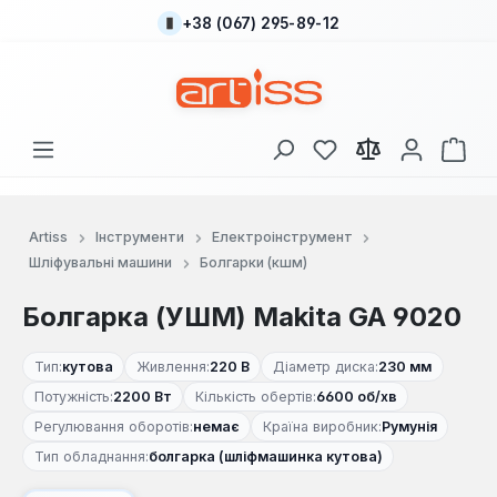
+38 (067) 295-89-12
Перейти до основного вмісту
У вас є 0 у списку
Кош
Artiss
Інструменти
Електроінструмент
Шліфувальні машини
Болгарки (кшм)
Болгарка (УШМ) Makita GA 9020
Тип:
кутова
Живлення:
220 В
Діаметр диска:
230 мм
Потужність:
2200 Вт
Кількість обертів:
6600 об/хв
Регулювання оборотів:
немає
Країна виробник:
Румунія
Тип обладнання:
болгарка (шліфмашинка кутова)