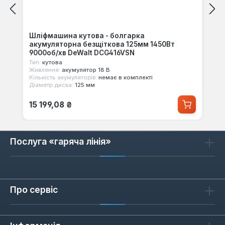
Шліфмашина кутова - болгарка
акумуляторна безщіткова 125мм 1450Вт
9000об/хв DeWalt DCG416VSN
Тип:
кутова
Живлення:
акумулятор 18 В
Кількість акумуляторів:
немає в комплекті
Діаметр диска:
125 мм
Звичайна ціна:
15 199,08 ₴
Послуга «гаряча лінія»
Про сервіс