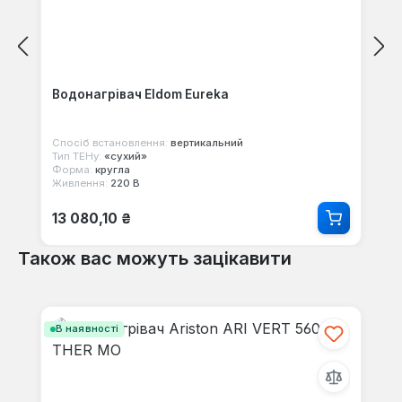
Водонагрівач Eldom Eureka
Спосіб встановлення:
вертикальний
Тип ТЕНу:
«сухий»
Форма:
кругла
Живлення:
220 В
Звичайна ціна:
13 080,10 ₴
Також вас можуть зацікавити
Пропустити галерею продуктів
В наявності