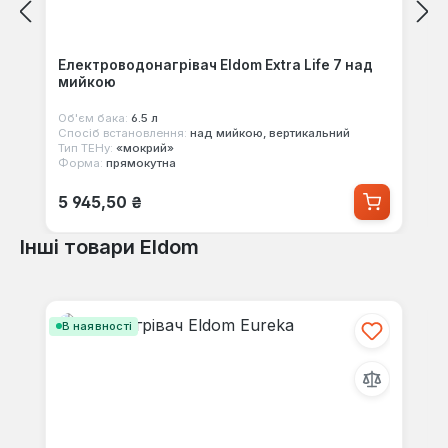
Електроводонагрівач Eldom Extra Life 7 над
мийкою
Об'єм бака:
6.5 л
Спосіб встановлення:
над мийкою, вертикальний
Тип ТЕНу:
«мокрий»
Форма:
прямокутна
Звичайна ціна:
5 945,50 ₴
Інші товари Eldom
Пропустити галерею продуктів
В наявності