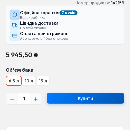
Номер продукту:
142158
Офіційна гарантія
7 років
Від виробника
Швидка доставка
По всій Україні
Оплата при отриманні
Або карткою / безготівково
Звичайна ціна:
5 945,50 ₴
Виберіть
Об'єм бака
6.5 л
10 л
15 л
Кількість товару: Введіть потрібну кі
Купити