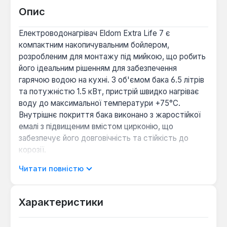
Опис
Електроводонагрівач Eldom Extra Life 7 є
компактним накопичувальним бойлером,
розробленим для монтажу під мийкою, що робить
його ідеальним рішенням для забезпечення
гарячою водою на кухні. З об'ємом бака 6.5 літрів
та потужністю 1.5 кВт, пристрій швидко нагріває
воду до максимальної температури +75°С.
Внутрішнє покриття бака виконано з жаростійкої
емалі з підвищеним вмістом цирконію, що
забезпечує його довговічність та стійкість до
корозії.
Читати повністю
Бойлер оснащений "мокрим" трубчастим ТЕНом
та зовнішнім капілярним термостатом, що
дозволяє точно контролювати температуру
Характеристики
нагріву. Для безпечної експлуатації передбачена
п'ятирівнева система захисту, що включає