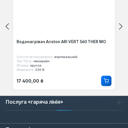
Водонагрівач Ariston ARI VERT 560 THER MO
Спосіб встановлення:
вертикальний
Тип ТЕНу:
«мокрий»
Форма:
кругла
Живлення:
220 В
Звичайна ціна:
17 400,00 ₴
Послуга «гаряча лінія»