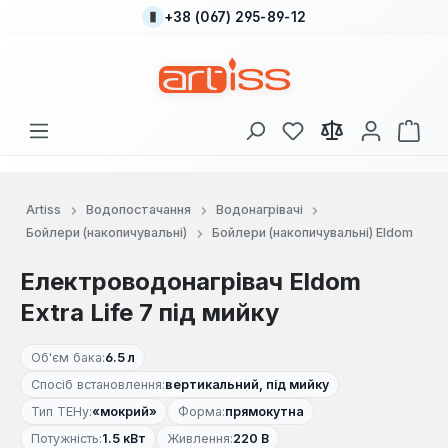
+38 (067) 295-89-12
Перейти до основного вмісту
У вас є 0 у списку
Кош
Artiss
Водопостачання
Водонагрівачі
Бойлери (накопичувальні)
Бойлери (накопичувальні) Eldom
Електроводонагрівач Eldom
Extra Life 7 під мийку
Об'єм бака:
6.5 л
Спосіб встановлення:
вертикальний, під мийку
Тип ТЕНу:
«мокрий»
Форма:
прямокутна
Потужність:
1.5 кВт
Живлення:
220 В