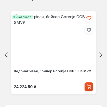
Пропустити галерею продуктів
В наявності
Водонагрівач, бойлер Gorenje OGB 150 SMV9
Звичайна ціна:
24 224,50 ₴