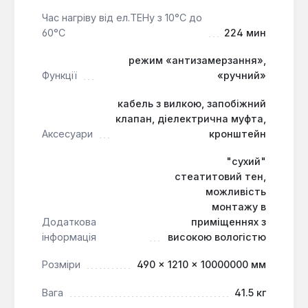
обслуговування.
Час нагріву від ел.ТЕНу з 10°С до
60°С
224 мин
режим «антизамерзання»,
Функції
«ручний»
кабель з вилкою, запобіжний
клапан, діелектрична муфта,
Аксесуари
кронштейн
"сухий"
стеатитовий тен,
можливість
монтажу в
Додаткова
приміщеннях з
інформація
високою вологістю
Розміри
490 × 1210 × 10000000 мм
Вага
41.5 кг