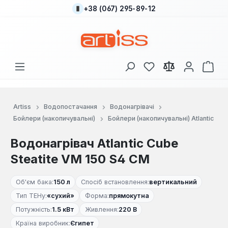
+38 (067) 295-89-12
Перейти до основного вмісту
У вас є 0 у списку
Кош
Artiss
Водопостачання
Водонагрівачі
Бойлери (накопичувальні)
Бойлери (накопичувальні) Atlantic
Водонагрівач Atlantic Cube
Steatite VM 150 S4 СM
Об'єм бака:
150 л
Спосіб встановлення:
вертикальний
Тип ТЕНу:
«сухий»
Форма:
прямокутна
Потужність:
1.5 кВт
Живлення:
220 В
Країна виробник:
Єгипет