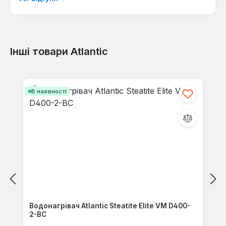
50%
Хороший (0)
0%
Інші товари Atlantic
Пропустити галерею продуктів
допустимо (0)
В наявності
0%
Незадовільно (0)
0%
Залиште відгук!
Водонагрівач Atlantic Steatite Elite VM D400-
Діліться своїм досвідом з іншими клієнтами.
2-BC