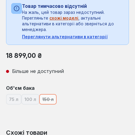
Товар тимчасово відсутній
На жаль, цей товар зараз недоступний.
Перегляньте
схожі моделі
, актуальні
альтернативи в категорії або зверніться до
менеджера.
Переглянути альтернативи в категорії
Звичайна ціна:
18 899,00 ₴
Більше не доступний
Виберіть
Об'єм бака
75 л
100 л
150 л
(Ця опція наразі недоступна.)
(Ця опція наразі недоступна.)
(Ця опція наразі недоступна.)
Схожі товари