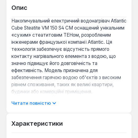
Опис
Накопичувальний електричний водонагрівач Atlantic
Cube Steatite VM 150 S4 СM оснащений унікальним
«сухим» стеатитовим ТЕНом, розробленим
інженерами французької компанії Atlantic. Ця
технологія забезпечує відсутність прямого
контакту нагрівального елемента з водою, що
значно підвищує його довговічність та
ефективність. Модель призначена для
забезпечення гарячою водою об'єктів з високим
рівнем споживання, таких як великі квартири,
будинки або комерційні приміщення.
Читати повністю
Внутрішній бак об'ємом 150 літрів має
високоякісне емальоване покриття з додаванням
цирконію, що забезпечує надійний захист від
Характеристики
електрохімічної корозії та надає антибактеріальні
властивості. Додатковий захист від корозії та