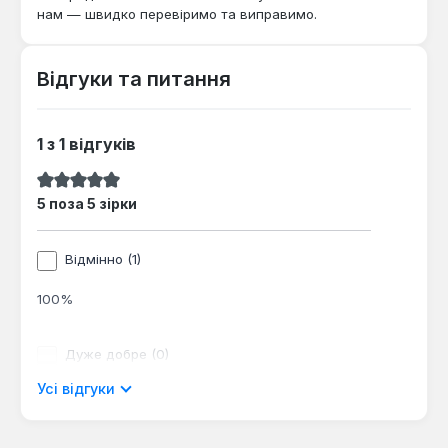
нам — швидко перевіримо та виправимо.
Відгуки та питання
1 з 1 відгуків
Середня оцінка 5 з 5 зірок
5 поза 5 зірки
Відмінно (1)
100%
Дуже добре (0)
Усі відгуки
0%