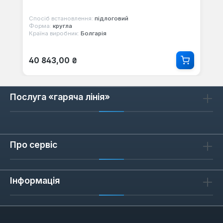
Спосіб встановлення:
підлоговий
Форма:
кругла
Країна виробник:
Болгарія
Звичайна ціна:
40 843,00 ₴
Послуга «гаряча лінія»
Про сервіс
Інформація