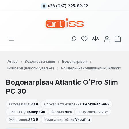
+38 (067) 295-89-12
Перейти до основного вмісту
У вас є 0 у списку
Кош
Artiss
Водопостачання
Водонагрівачі
Бойлери (накопичувальні)
Бойлери (накопичувальні) Atlantic
Водонагрівач Atlantic O´Pro Slim
PC 30
Об'єм бака:
30 л
Спосіб встановлення:
вертикальний
Тип ТЕНу:
«мокрий»
Форма:
slim
Потужність:
2 кВт
Живлення:
220 В
Країна виробник:
Україна