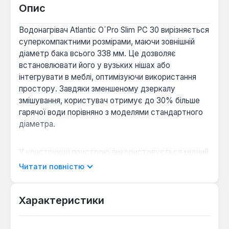
Опис
Водонагрівач Atlantic O´Pro Slim PC 30 вирізняється
суперкомпактними розмірами, маючи зовнішній
діаметр бака всього 338 мм. Це дозволяє
встановлювати його у вузьких нішах або
інтегрувати в меблі, оптимізуючи використання
простору. Завдяки зменшеному дзеркалу
змішування, користувач отримує до 30% більше
гарячої води порівняно з моделями стандартного
діаметра.
У конструкції пристрою використовується мідний
ТЕН потужністю 2000 Вт, який забезпечує нагрів
Читати повністю
води до 65°C всього за 57 хвилин без
перевантаження електромережі. Для захисту
робочого бака та нагрівального елемента від
Характеристики
корозії застосовується магнієвий анод.
Додатково, французькі інженери розробили