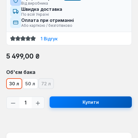
Від виробника
Швидка доставка
По всій Україні
Оплата при отриманні
Або карткою / безготівково
1 Відгук
Середня оцінка 5 з 5 зірок
Звичайна ціна:
5 499,00 ₴
Виберіть
Об'єм бака
30 л
50 л
72 л
(Ця опція наразі недоступна.)
Кількість товару: Введіть потрібну кі
Купити