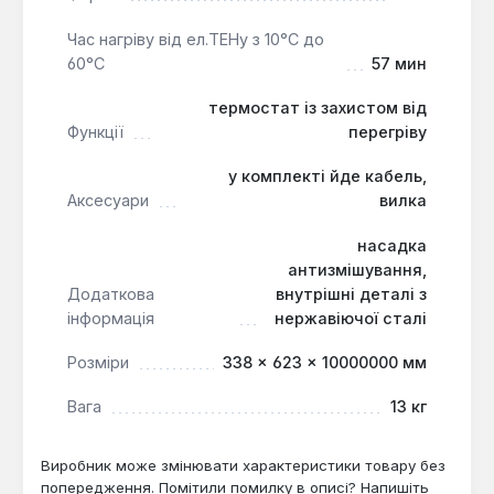
гарячою водою однієї людини. Його безшумна
робота та зовнішнє регулювання температури
Час нагріву від ел.ТЕНу з 10°С до
60°С
57 мин
роблять експлуатацію комфортною, а
вертикальний спосіб встановлення та напірна
термостат із захистом від
подача води забезпечують зручність
Функції
перегріву
використання в побутових умовах.
у комплекті йде кабель,
Аксесуари
вилка
насадка
антизмішування,
Додаткова
внутрішні деталі з
інформація
нержавіючої сталі
Розміри
338 × 623 × 10000000 мм
Вага
13 кг
Виробник може змінювати характеристики товару без
попередження. Помітили помилку в описі? Напишіть